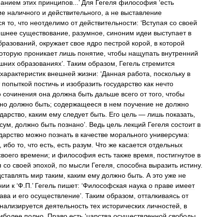
нанием
этих
принципов
...’
Для
Гегеля
философия
‘
есть
ие
наличного
и
действительного
,
а
не
выставление
ся
то
,
что
неотделимо
от
действительности:
‘
Вступая
со
своей
ешнее
существование
,
разумное
,
синоним
идеи
выступает
в
бразований
,
окружает
свое
ядро
пестрой
корой
,
в
которой
оторую
проникает
лишь
понятие
,
чтобы
нащупать
внутренний
шних
образованиях
’.
Таким
образом
,
Гегель
стремится
характеристик
внешней
жизни:
‘
Данная
работа
,
поскольку
в
попыткой
постичь
и
изобразить
государство
как
нечто
о
сочинения
она
должна
быть
дальше
всего
от
того
,
чтобы
но
должно
быть
;
содержащееся
в
нем
поучение
не
должно
ударство
,
каким
ему
следует
быть
.
Его
цель
—
лишь
показать
,
сум
,
должно
быть
познано
’.
Ведь
цель
лекций
Гегеля
состоит
в
дарство
можно
познать
в
качестве
морального
универсума:
,
ибо
то
,
что
есть
,
есть
разум
.
Что
же
касается
отдельных
своего
времени
;
и
философия
есть
также
время
,
постигнутое
в
я
со
своей
эпохой
,
по
мысли
Гегеля
,
способна
выразить
истину
.
ставлять
мир
таким
,
каким
ему
должно
быть
.
А
это
уже
не
нии
к
‘
Ф
.
П
.’
Гегель
пишет:
‘
Философская
наука
о
праве
имеет
ава
и
его
осуществление
’.
Таким
образом
,
отталкиваясь
от
нализируется
деятельность
тех
исторических
личностей
,
в
иболее
полно
.
Право
есть
‘
царства
осуществленной
свободы
,