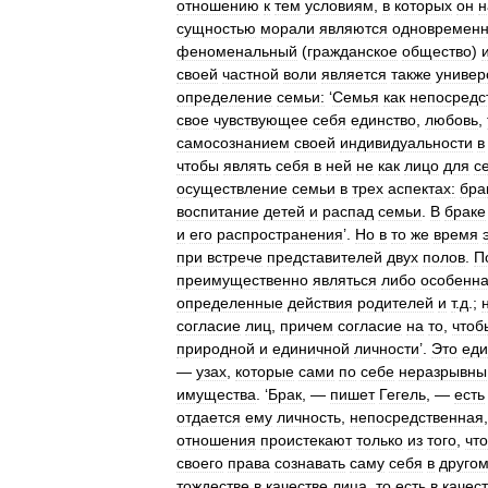
отношению
к
тем
условиям
,
в
которых
он
н
сущностью
морали
являются
одновремен
феноменальный
(
гражданское
общество
)
своей
частной
воли
является
также
универ
определение
семьи:
‘
Семья
как
непосредс
свое
чувствующее
себя
единство
,
любовь
,
самосознанием
своей
индивидуальности
в
чтобы
являть
себя
в
ней
не
как
лицо
для
с
осуществление
семьи
в
трех
аспектах:
бра
воспитание
детей
и
распад
семьи
.
В
браке
и
его
распространения
’.
Но
в
то
же
время
при
встрече
представителей
двух
полов
.
П
преимущественно
являться
либо
особенн
определенные
действия
родителей
и
т
.
д
.;
согласие
лиц
,
причем
согласие
на
то
,
чтоб
природной
и
единичной
личности
’.
Это
еди
—
узах
,
которые
сами
по
себе
неразрывны
имущества
. ‘
Брак
, —
пишет
Гегель
, —
есть
отдается
ему
личность
,
непосредственная
отношения
проистекают
только
из
того
,
что
своего
права
сознавать
саму
себя
в
друго
тождестве
в
качестве
лица
,
то
есть
в
качес