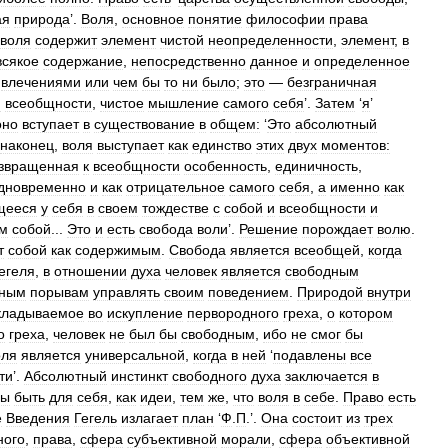
ая
природа
’.
Воля
,
основное
понятие
философии
права
воля
содержит
элемент
чистой
неопределенности
,
элемент
,
в
всякое
содержание
,
непосредственно
данное
и
определенное
,
влечениями
или
чем
бы
то
ни
было
;
это
—
безграничная
и
всеобщности
,
чистое
мышление
самого
себя
’.
Затем
‘
я
’
оно
вступает
в
существование
в
общем:
‘
Это
абсолютный
наконец
,
воля
выступает
как
единство
этих
двух
моментов:
звращенная
к
всеобщности
особенность
,
единичность
,
дновременно
и
как
отрицательное
самого
себя
,
а
именно
как
щееся
у
себя
в
своем
тождестве
с
собой
и
всеобщности
и
м
собой
...
Это
и
есть
свобода
воли
’.
Решение
порождает
волю
.
т
собой
как
содержимым
.
Свобода
является
всеобщей
,
когда
егеля
,
в
отношении
духа
человек
является
свободным
нным
порывам
управлять
своим
поведением
.
Природой
внутри
кладываемое
во
искупление
первородного
греха
,
о
котором
о
греха
,
человек
не
был
бы
свободным
,
ибо
не
смог
бы
оля
является
универсальной
,
когда
в
ней
‘
подавлены
все
ти
’.
Абсолютный
инстинкт
свободного
духа
заключается
в
бы
быть
для
себя
,
как
идеи
,
тем
же
,
что
воля
в
себе
.
Право
есть
е
Введения
Гегель
излагает
план
‘
Ф
.
П
.’.
Она
состоит
из
трех
ного
,
права
,
сфера
субъективной
морали
,
сфера
объективной