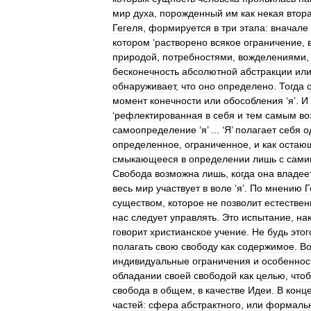
мир
духа
,
порожденный
им
как
некая
втор
Гегеля
,
формируется
в
три
этапа:
вначале
котором
‘
растворено
всякое
ограничение
,
природой
,
потребностями
,
вожделениями
бесконечность
абсолютной
абстракции
ил
обнаруживает
,
что
оно
определено
.
Тогда
момент
конечности
или
обособления
‘
я
’.
И
‘
рефлектированная
в
себя
и
тем
самым
во
самоопределение
‘
я
’ ... ‘
Я
’
полагает
себя
о
определенное
,
ограниченное
,
и
как
остаю
смыкающееся
в
определении
лишь
с
сами
Свобода
возможна
лишь
,
когда
она
владее
весь
мир
участвует
в
воле
‘
я
’.
По
мнению
Г
существом
,
которое
не
позволит
естестве
нас
следует
управлять
.
Это
испытание
,
на
говорит
христианское
учение
.
Не
будь
этог
полагать
свою
свободу
как
содержимое
.
В
индивидуальные
ограничения
и
особеннос
обладании
своей
свободой
как
целью
,
что
свобода
в
общем
,
в
качестве
Идеи
.
В
конц
частей:
сфера
абстрактного
,
или
формаль