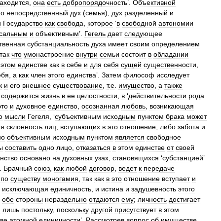
аходится
,
она
есть
добропорядочность
’.
Объективной
но
непосредственный
дух
(
семья
),
дух
разделенный
и
и
Государство
как
свобода
,
которое
‘
в
свободной
автономии
сальным
и
объективным
’.
Гегель
дает
следующее
твенная
субстанциальность
духа
имеет
своим
определением
так
что
умонастроение
внутри
семьи
состоит
в
обладании
этом
единстве
как
в
себе
и
для
себя
сущей
существенности
,
ебя
,
а
как
член
этого
единства
’.
Затем
философ
исследует
к
и
его
внешнее
существование
,
т
.
е
.
имущество
,
а
также
содержится
жизнь
в
ее
целостности
,
в
‘
действительности
рода
это
и
духовное
единство
,
осознанная
любовь
,
возникающая
о
мысли
Гегеля
, ‘
субъективным
исходным
пунктом
брака
может
ая
склонность
лиц
,
вступающих
в
это
отношение
,
либо
забота
и
но
объективным
исходным
пунктом
является
свободное
ы
составить
одно
лицо
,
отказаться
в
этом
единстве
от
своей
нство
основано
на
духовных
узах
,
становящихся
‘
субстанцией
’
.
Брачный
союз
,
как
любой
договор
,
ведет
к
передаче
по
существу
моногамия
,
так
как
в
это
отношение
вступает
и
,
исключающая
единичность
,
и
истина
и
задушевность
этого
обе
стороны
нераздельно
отдаются
ему
;
личность
достигает
м
лишь
постольку
,
поскольку
другой
присутствует
в
этом
тве
атомной
единичности
’.
Рассмотрев
вопрос
об
имуществе