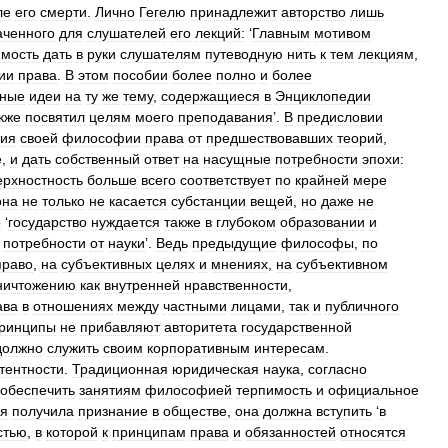
ле
его
смерти
.
Лично
Гегелю
принадлежит
авторство
лишь
аченного
для
слушателей
его
лекций:
‘
Главным
мотивом
имость
дать
в
руки
слушателям
путеводную
нить
к
тем
лекциям
,
ии
права
.
В
этом
пособии
более
полно
и
более
ьные
идеи
на
ту
же
тему
,
содержащиеся
в
Энциклопедии
кже
посвятил
целям
моего
преподавания
’.
В
предисловии
чия
своей
философии
права
от
предшествовавших
теорий
,
е
,
и
дать
собственный
ответ
на
насущные
потребности
эпохи:
ерхностность
больше
всего
соответствует
по
крайней
мере
она
не
только
не
касается
субстанции
вещей
,
но
даже
не
о
‘
государство
нуждается
также
в
глубоком
образовании
и
потребности
от
науки
’.
Ведь
предыдущие
философы
,
по
право
,
на
субъективных
целях
и
мнениях
,
на
субъективном
ничтожению
как
внутренней
нравственности
,
ава
в
отношениях
между
частными
лицами
,
так
и
публичного
ринципы
не
прибавляют
авторитета
государственной
должно
служить
своим
корпоративным
интересам
.
тентности
.
Традиционная
юридическая
наука
,
согласно
обеспечить
занятиям
философией
терпимость
и
официальное
я
получила
признание
в
обществе
,
она
должна
вступить
‘
в
стью
,
в
которой
к
принципам
права
и
обязанностей
относятся