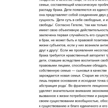
семьи
,
составляющий
классическую
пробл
распаду
брака
.
Дети
появляются
из
единст
она
представляет
собой
соединение
двух
сущность
. ‘
Дети
суть
в
себе
свободные
,
и
и
свободы
’.
Согласно
Гегелю
, ‘
так
как
только
имеет
свою
объективную
действительност
заключена
первая
случайность
его
сущест
в
брак
,
не
может
быть
и
правовой
позитив
жизни
субъектов
,
если
у
них
возникли
анти
друг
к
другу
’.
Если
же
проявления
несогла
брака
требуется
нравственный
авторитет
т
дети
,
ставшие
вследствие
воспитания
сво
правовыми
лицами
,
способными
обладать
собственную
семью
—
сыновья
в
качестве
зарождается
новая
семья
.
Старая
же
отст
лишь
первое
основание
и
исходная
точка
абстракция
рода
’.
Во
фрагменте
лекционн
уделяет
значительное
внимание
экономик
вызванное
к
жизни
потребностями
и
разум
своем
существовании
всеобщностью
,
обос
к
существованию
и
благо
единичного
и
его