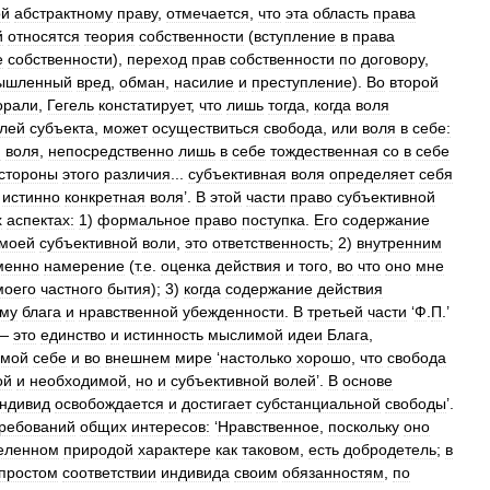
ой
абстрактному
праву
,
отмечается
,
что
эта
область
права
й
относятся
теория
собственности
(
вступление
в
права
е
собственности
),
переход
прав
собственности
по
договору
,
ышленный
вред
,
обман
,
насилие
и
преступление
).
Во
второй
орали
,
Гегель
констатирует
,
что
лишь
тогда
,
когда
воля
лей
субъекта
,
может
осуществиться
свобода
,
или
воля
в
себе:
я
воля
,
непосредственно
лишь
в
себе
тождественная
со
в
себе
стороны
этого
различия
...
субъективная
воля
определяет
себя
,
истинно
конкретная
воля
’.
В
этой
части
право
субъективной
х
аспектах:
1
)
формальное
право
поступка
.
Его
содержание
моей
субъективной
воли
,
это
ответственность
;
2
)
внутренним
менно
намерение
(
т
.
е
.
оценка
действия
и
того
,
во
что
оно
мне
моего
частного
бытия
);
3
)
когда
содержание
действия
му
блага
и
нравственной
убежденности
.
В
третьей
части
‘
Ф
.
П
.’
—
это
единство
и
истинность
мыслимой
идеи
Блага
,
амой
себе
и
во
внешнем
мире
‘
настолько
хорошо
,
что
свобода
ой
и
необходимой
,
но
и
субъективной
волей
’.
В
основе
ндивид
освобождается
и
достигает
субстанциальной
свободы
’.
ребований
общих
интересов:
‘
Нравственное
,
поскольку
оно
еленном
природой
характере
как
таковом
,
есть
добродетель
;
в
простом
соответствии
индивида
своим
обязанностям
,
по