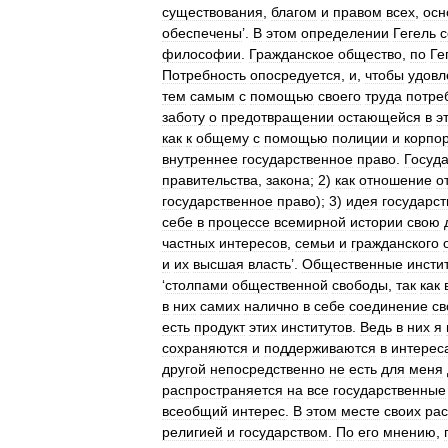
существования
,
благом
и
правом
всех
,
осн
обеспечены
’.
В
этом
определении
Гегель
с
философии
.
Гражданское
общество
,
по
Ге
Потребность
опосредуется
,
и
,
чтобы
удовл
тем
самым
с
помощью
своего
труда
потре
заботу
о
предотвращении
остающейся
в
э
как
к
общему
с
помощью
полиции
и
корпо
внутреннее
государственное
право
.
Госуд
правительства
,
закона
;
2
)
как
отношение
о
государственное
право
);
3
)
идея
государст
себе
в
процессе
всемирной
истории
свою
частных
интересов
,
семьи
и
гражданского
и
их
высшая
власть
’.
Общественные
инсти
‘
столпами
общественной
свободы
,
так
как
в
них
самих
налично
в
себе
соединение
св
есть
продукт
этих
институтов
.
Ведь
в
них
я
сохраняются
и
поддерживаются
в
интерес
другой
непосредственно
не
есть
для
меня
распространяется
на
все
государственные
всеобщий
интерес
.
В
этом
месте
своих
ра
религией
и
государством
.
По
его
мнению
,