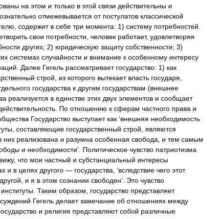
ованы
на
этом
и
только
в
этой
связи
действительны
и
ознательно
отмежевывается
от
постулатов
классической
гелю
,
содержит
в
себе
три
момента:
1
)
систему
потребностей
.
етворить
свои
потребности
,
человек
работает
,
удовлетворяя
бности
других
;
2
)
юридическую
защиту
собственности
;
3
)
тих
системах
случайности
и
внимание
к
особенному
интересу
раций
.
Далее
Гегель
рассматривает
государство:
1
)
как
арственный
строй
,
из
которого
вытекает
власть
государя
,
тдельного
государства
к
другим
государствам
(
внешнее
ва
реализуется
в
единстве
этих
двух
элементов
и
сообщает
действительность
.
По
отношению
к
сферам
частного
права
и
общества
Государство
выступает
как
‘
внешняя
необходимость
туты
,
составляющие
государственный
строй
,
являются
в
них
реализована
и
разумна
особенная
свобода
,
и
тем
самым
ободы
и
необходимости
’.
Политическое
чувство
патриотизма
вижу
,
что
мои
частный
и
субстанциальный
интересы
ах
и
в
целях
другого
—
государства
, ‘
вследствие
чего
этот
другой
,
и
я
в
этом
сознании
свободен
’.
Это
чувство
институты
.
Таким
образом
,
государство
представляет
ссуждений
Гегель
делает
замечание
об
отношениях
между
государство
и
религия
представляют
собой
различные