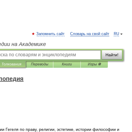
Запомнить сайт
Словарь на свой сайт
RU
едии на Академике
Найти!
Толкования
Переводы
Книги
Игры ⚽
лопедия
ии
Гегеля
по
праву
,
религии
,
эстетике
,
истории
философии
и