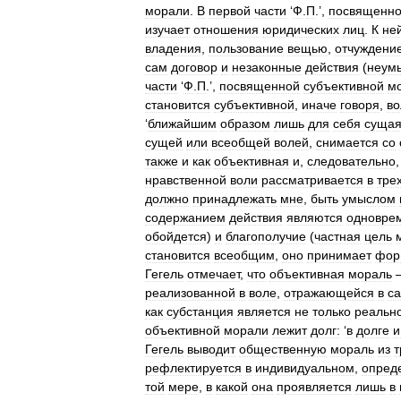
морали
.
В
первой
части
‘
Ф
.
П
.’,
посвященн
изучает
отношения
юридических
лиц
.
К
не
владения
,
пользование
вещью
,
отчуждени
сам
договор
и
незаконные
действия
(
неум
части
‘
Ф
.
П
.’,
посвященной
субъективной
м
становится
субъективной
,
иначе
говоря
,
во
‘
ближайшим
образом
лишь
для
себя
суща
сущей
или
всеобщей
волей
,
снимается
со
также
и
как
объективная
и
,
следовательно
нравственной
воли
рассматривается
в
тре
должно
принадлежать
мне
,
быть
умыслом
содержанием
действия
являются
одновре
обойдется
)
и
благополучие
(
частная
цель
становится
всеобщим
,
оно
принимает
фор
Гегель
отмечает
,
что
объективная
мораль
реализованной
в
воле
,
отражающейся
в
с
как
субстанция
является
не
только
реальн
объективной
морали
лежит
долг:
‘
в
долге
и
Гегель
выводит
общественную
мораль
из
т
рефлектируется
в
индивидуальном
,
опред
той
мере
,
в
какой
она
проявляется
лишь
в