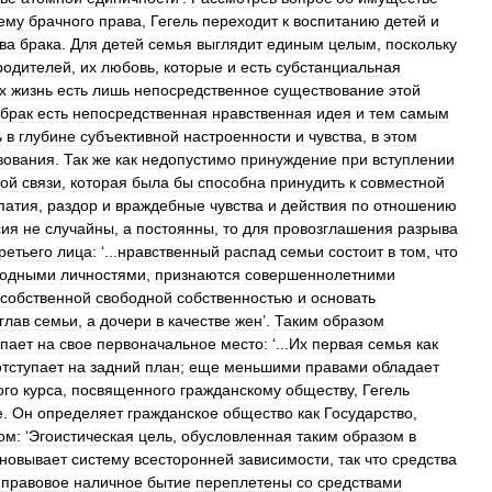
ему
брачного
права
,
Гегель
переходит
к
воспитанию
детей
и
ва
брака
.
Для
детей
семья
выглядит
единым
целым
,
поскольку
родителей
,
их
любовь
,
которые
и
есть
субстанциальная
х
жизнь
есть
лишь
непосредственное
существование
этой
брак
есть
непосредственная
нравственная
идея
и
тем
самым
ь
в
глубине
субъективной
настроенности
и
чувства
,
в
этом
вования
.
Так
же
как
недопустимо
принуждение
при
вступлении
ной
связи
,
которая
была
бы
способна
принудить
к
совместной
патия
,
раздор
и
враждебные
чувства
и
действия
по
отношению
сия
не
случайны
,
а
постоянны
,
то
для
провозглашения
разрыва
ретьего
лица:
‘...
нравственный
распад
семьи
состоит
в
том
,
что
бодными
личностями
,
признаются
совершеннолетними
собственной
свободной
собственностью
и
основать
глав
семьи
,
а
дочери
в
качестве
жен
’.
Таким
образом
упает
на
свое
первоначальное
место:
‘...
Их
первая
семья
как
отступает
на
задний
план
;
еще
меньшими
правами
обладает
ого
курса
,
посвященного
гражданскому
обществу
,
Гегель
е
.
Он
определяет
гражданское
общество
как
Государство
,
ом:
‘
Эгоистическая
цель
,
обусловленная
таким
образом
в
новывает
систему
всесторонней
зависимости
,
так
что
средства
правовое
наличное
бытие
переплетены
со
средствами