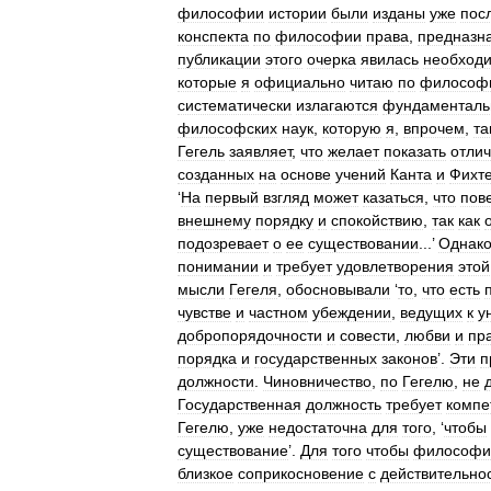
философии
истории
были
изданы
уже
пос
конспекта
по
философии
права
,
предназн
публикации
этого
очерка
явилась
необход
которые
я
официально
читаю
по
философ
систематически
излагаются
фундаментал
философских
наук
,
которую
я
,
впрочем
,
та
Гегель
заявляет
,
что
желает
показать
отли
созданных
на
основе
учений
Канта
и
Фихт
‘
На
первый
взгляд
может
казаться
,
что
пов
внешнему
порядку
и
спокойствию
,
так
как
подозревает
о
ее
существовании
...’
Однак
понимании
и
требует
удовлетворения
этой
мысли
Гегеля
,
обосновывали
‘
то
,
что
есть
чувстве
и
частном
убеждении
,
ведущих
к
у
добропорядочности
и
совести
,
любви
и
пр
порядка
и
государственных
законов
’.
Эти
п
должности
.
Чиновничество
,
по
Гегелю
,
не
Государственная
должность
требует
компе
Гегелю
,
уже
недостаточна
для
того
, ‘
чтобы
существование
’.
Для
того
чтобы
философи
близкое
соприкосновение
с
действительно