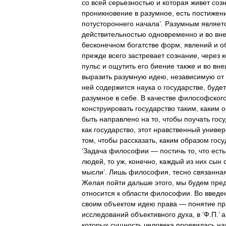
со
всей
серьезностью
и
которая
живет
соз
проникновение
в
разумное
,
есть
постижен
потустороннего
начала
’.
Разумным
являет
действительностью
одновременно
и
во
вн
бесконечном
богатстве
форм
,
явлений
и
о
прежде
всего
застревает
сознание
,
через
к
пульс
и
ощутить
его
биение
также
и
во
вне
выразить
разумную
идею
,
независимую
от
ней
содержится
наука
о
государстве
,
будет
разумное
в
себе
.
В
качестве
философског
конструировать
государство
таким
,
каким
о
быть
направлено
на
то
,
чтобы
поучать
гос
как
государство
,
этот
нравственный
универ
том
,
чтобы
рассказать
,
каким
образом
госу
‘
Задача
философии
—
постичь
то
,
что
есть
людей
,
то
уж
,
конечно
,
каждый
из
них
сын
мысли
’.
Лишь
философия
,
тесно
связанна
Желая
пойти
дальше
этого
,
мы
будем
пред
относится
к
области
философии
.
Во
введе
своим
объектом
идею
права
—
понятие
пр
исследований
объективного
духа
,
в
‘
Ф
.
П
.’
а
которых
сущность
человека
проявилась
на