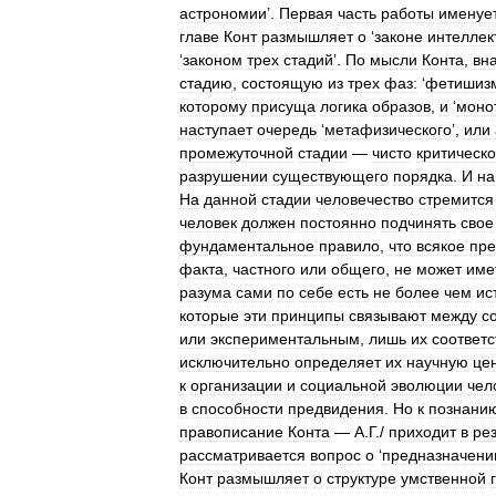
астрономии
’.
Первая
часть
работы
именуе
главе
Конт
размышляет
о
‘
законе
интеллек
‘
законом
трех
стадий
’.
По
мысли
Конта
,
вн
стадию
,
состоящую
из
трех
фаз:
‘
фетишиз
которому
присуща
логика
образов
,
и
‘
моно
наступает
очередь
‘
метафизического
’,
или
промежуточной
стадии
—
чисто
критическ
разрушении
существующего
порядка
.
И
на
На
данной
стадии
человечество
стремится
человек
должен
постоянно
подчинять
свое
фундаментальное
правило
,
что
всякое
пр
факта
,
частного
или
общего
,
не
может
име
разума
сами
по
себе
есть
не
более
чем
ис
которые
эти
принципы
связывают
между
с
или
экспериментальным
,
лишь
их
соответс
исключительно
определяет
их
научную
це
к
организации
и
социальной
эволюции
чел
в
способности
предвидения
.
Но
к
познани
правописание
Конта
—
А
.
Г
./
приходит
в
ре
рассматривается
вопрос
о
‘
предназначени
Конт
размышляет
о
структуре
умственной