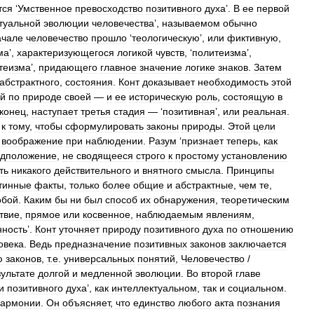
тся
‘
Умственное
превосходство
позитивного
духа
’.
В
ее
первой
туальной
эволюции
человечества
’,
называемом
обычно
ачале
человечество
прошло
‘
теологическую
’,
или
фиктивную
,
ма
’,
характеризующегося
логикой
чувств
, ‘
политеизма
’,
теизма
’,
придающего
главное
значение
логике
знаков
.
Затем
абстрактного
,
состояния
.
Конт
доказывает
необходимость
этой
ой
по
природе
своей
—
и
ее
историческую
роль
,
состоящую
в
конец
,
наступает
третья
стадия
— ‘
позитивная
’,
или
реальная
.
к
тому
,
чтобы
сформулировать
законы
природы
.
Этой
цели
воображение
при
наблюдении
.
Разум
‘
признает
теперь
,
как
едположение
,
не
сводящееся
строго
к
простому
установлению
ть
никакого
действительного
и
внятного
смысла
.
Принципы
тинные
факты
,
только
более
общие
и
абстрактные
,
чем
те
,
обой
.
Каким
бы
ни
был
способ
их
обнаружения
,
теоретическим
твие
,
прямое
или
косвенное
,
наблюдаемым
явлениям
,
нность
’.
Конт
уточняет
природу
позитивного
духа
по
отношению
овека
.
Ведь
предназначение
позитивных
законов
заключается
ю
законов
,
т
.
е
.
универсальных
понятий
,
Человечество
/
зультате
долгой
и
медленной
эволюции
.
Во
второй
главе
и
позитивного
духа
’,
как
интеллектуальном
,
так
и
социальном
.
гармонии
.
Он
объясняет
,
что
единство
любого
акта
познания