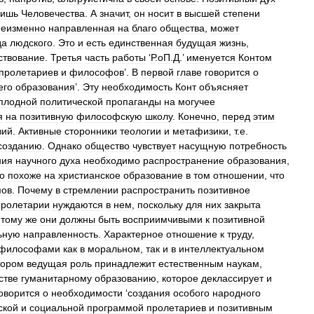
лишь
Человечества
.
А
значит
,
он
носит
в
высшей
степени
неизменно
направленная
на
благо
общества
,
может
да
людского
.
Это
и
есть
единственная
будущая
жизнь
,
ствование
.
Третья
часть
работы
‘
Р
.
оП
.
Д
.’
именуется
Контом
пролетариев
и
философов
’.
В
первой
главе
говорится
о
его
образования
’.
Эту
необходимость
Конт
объясняет
плодной
политической
пропаганды
на
могучее
я
на
позитивную
философскую
школу
.
Конечно
,
перед
этим
вий
.
Активные
сторонники
теологии
и
метафизики
,
т
.
е
.
созданию
.
Однако
общество
чувствует
насущную
потребность
ния
научного
духа
необходимо
распространение
образования
,
о
похоже
на
христианское
образование
в
том
отношении
,
что
мов
.
Почему
в
стремлении
распространить
позитивное
ролетарии
нуждаются
в
нем
,
поскольку
для
них
закрыта
тому
же
они
должны
быть
восприимчивыми
к
позитивной
ьную
направленность
.
Характерное
отношение
к
труду
,
философами
как
в
моральном
,
так
и
в
интеллектуальном
тором
ведущая
роль
принадлежит
естественным
наукам
,
стве
гуманитарному
образованию
,
которое
деклассирует
и
оворится
о
необходимости
‘
создания
особого
народного
ской
и
социальной
программой
пролетариев
и
позитивным