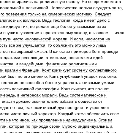
е
они
опирались
на
религиозную
основу
.
Но
со
временем
эта
иональной
и
позитивной
.
Человечество
нельзя
осуждать
за
то
,
его
поведения
только
на
химерических
мотивах
.
Следует
елигиозных
взглядов
.
Ведь
теология
,
когда
имеет
дело
с
солидирует
их
,
но
делает
еще
более
уязвимыми
из
-
за
и
внушить
уважение
к
нравственному
закону
,
а
главное
—
из
-
за
а
пути
чисто
человеческой
морали
.
И
если
,
несмотря
на
ость
все
же
улучшается
,
то
объяснить
это
можно
лишь
гося
на
здравый
смысл
.
В
качестве
примеров
Конт
приводит
солдатами
революции
,
атеистами
,
носителями
идей
инства
,
и
вандейцами
,
фанатично
религиозными
ми
врагами
Франции
.
Конт
критикует
систему
коллективного
рой
был
,
по
его
мнению
,
Кант
,
углубивший
упадок
теологии
.
теология
не
способна
более
управлять
активными
умами
.
власть
позитивной
философии
.
Конт
считает
,
что
полная
очередь
,
в
интересах
морали
.
Ведь
систематическое
и
й
власти
должно
окончательно
избавить
общество
от
ждает
о
том
, ‘
как
позитивный
дух
поощряет
и
укрепляет
мела
чисто
личный
характер
.
Каждый
хотел
обеспечить
свое
ути
не
что
иное
,
как
проявление
индивидуализма
.
Эгоизм
гии
,
которая
по
природе
своей
глубоко
индивидуальна
,
а
ь
,
напротив
,
альтруистична
в
своей
основе
.
Позитивный
дух