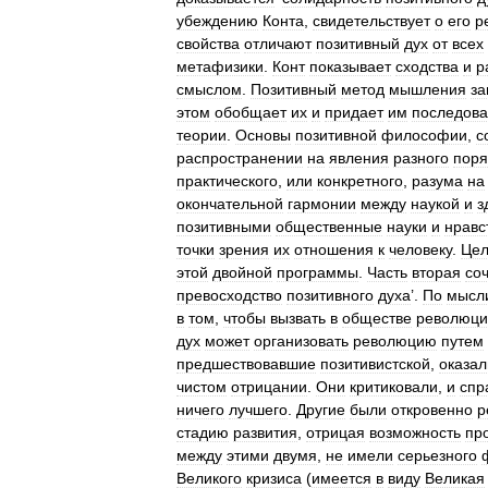
убеждению
Конта
,
свидетельствует
о
его
р
свойства
отличают
позитивный
дух
от
всех
метафизики
.
Конт
показывает
сходства
и
р
смыслом
.
Позитивный
метод
мышления
за
этом
обобщает
их
и
придает
им
последова
теории
.
Основы
позитивной
философии
,
с
распространении
на
явления
разного
поря
практического
,
или
конкретного
,
разума
на
окончательной
гармонии
между
наукой
и
з
позитивными
общественные
науки
и
нравс
точки
зрения
их
отношения
к
человеку
.
Це
этой
двойной
программы
.
Часть
вторая
со
превосходство
позитивного
духа
’.
По
мысл
в
том
,
чтобы
вызвать
в
обществе
революц
дух
может
организовать
революцию
путем
предшествовавшие
позитивистской
,
оказал
чистом
отрицании
.
Они
критиковали
,
и
спр
ничего
лучшего
.
Другие
были
откровенно
р
стадию
развития
,
отрицая
возможность
пр
между
этими
двумя
,
не
имели
серьезного
Великого
кризиса
(
имеется
в
виду
Великая