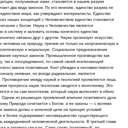
цепции
,
получаемые
нами
,
становятся
в
нашем
разуме
ичает
два
вида
законов
.
По
его
мнению
,
единство
разума
не
единством
мира
,
как
утверждают
материалисты
.
Единство
всех
наших
концепций
с
Человечеством
единство
становится
несении
с
Богом
.
Наука
о
Человечестве
является
во
в
систему
и
заложить
основы
конечного
единства
монично
связаны
друг
с
другом
.
Наука
организует
искусство
,
е
человека
на
природу
,
причем
не
только
на
неорганическую
и
олитическую
и
моральную
.
Социальное
предназначение
ование
научных
законов
.
Промышленное
производство
как
у
,
так
и
опосредованно
,
по
самой
своей
исключающей
еского
закона
позитивным
.
Конт
убежден
в
несовместимости
оначалу
неявная
,
но
всегда
радикальная
,
является
.
Противоречие
между
наукой
и
теологией
проявляется
лишь
нием
прогресса
науки
теологизм
сводится
к
монотеизму
.
Это
яется
и
на
сам
монотеизм
,
который
наука
вытесняет
в
обеих
.
Одним
из
решающих
проявлений
влияния
позитивного
духа
рому
Природа
сочетается
с
Богом
,
а
ее
законы
—
с
волями
.
ла
замена
догмы
о
конечной
цели
на
принцип
условий
е
и
более
подчеркивает
несовершенство
существующего
ль
каждодневной
человеческой
деятельности
.
В
третьей
главе
уха
и
здравого
смысла
’.
Само
слово
‘
позитивный
’,
по