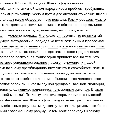
волюция
1830
во
Франции
).
Философ
доказывает
ной
,
так
и
негативной
школ
перед
лицом
проблем
,
требующих
примирить
эмпирическим
путем
две
антагонистические
школы
стаивает
идею
общественного
порядка
.
Каким
образом
можно
школа
должна
стремиться
привести
общество
в
нормальное
позитивистские
взгляды
,
понимает
,
что
порядок
есть
сс
—
условие
порядка
.
Что
касается
порядка
,
то
позитивный
учную
методологию
,
подходя
ко
всем
важнейшим
проблемам
,
и
выводя
их
из
познания
прошлого
и
основных
позитивистских
твенный
,
или
законный
,
порядок
как
простое
продолжение
рогресса
позитивная
философия
привлекательна
тем
,
что
рывное
совершенствование
нашего
положения
и
нашей
ски
полному
преобладанию
интеллекта
и
способности
жить
в
сущностью
животной
.
Окончательным
доказательством
то
,
что
он
способен
полностью
объяснить
все
человеческое
вляют
собой
лишь
фазы
единой
фундаментальной
эволюции
,
товит
следующую
,
подчиняясь
неизменным
законам
.
Вторая
еской
морали
’.
По
Конту
,
система
морали
является
главной
ии
Человечества
.
Философ
исследует
эволюцию
позитивной
глобальные
результаты
,
достигнутые
католицизмом
,
все
более
ными
современному
разуму
.
Затем
Конт
переходит
к
закону