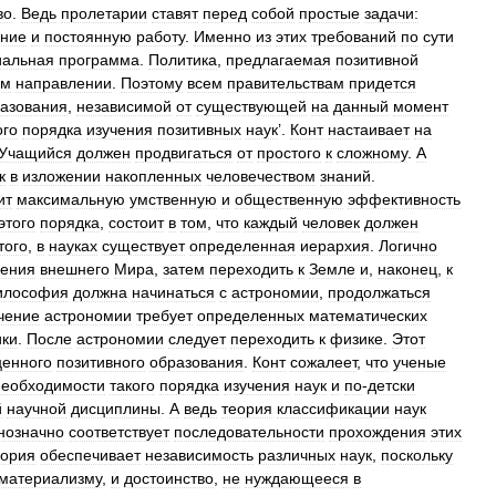
во
.
Ведь
пролетарии
ставят
перед
собой
простые
задачи:
ание
и
постоянную
работу
.
Именно
из
этих
требований
по
сути
иальная
программа
.
Политика
,
предлагаемая
позитивной
ом
направлении
.
Поэтому
всем
правительствам
придется
азования
,
независимой
от
существующей
на
данный
момент
ого
порядка
изучения
позитивных
наук
’.
Конт
настаивает
на
Учащийся
должен
продвигаться
от
простого
к
сложному
.
А
к
в
изложении
накопленных
человечеством
знаний
.
ит
максимальную
умственную
и
общественную
эффективность
этого
порядка
,
состоит
в
том
,
что
каждый
человек
должен
того
,
в
науках
существует
определенная
иерархия
.
Логично
чения
внешнего
Мира
,
затем
переходить
к
Земле
и
,
наконец
,
к
илософия
должна
начинаться
с
астрономии
,
продолжаться
чение
астрономии
требует
определенных
математических
ики
.
После
астрономии
следует
переходить
к
физике
.
Этот
ценного
позитивного
образования
.
Конт
сожалеет
,
что
ученые
необходимости
такого
порядка
изучения
наук
и
по
-
детски
й
научной
дисциплины
.
А
ведь
теория
классификации
наук
нозначно
соответствует
последовательности
прохождения
этих
еория
обеспечивает
независимость
различных
наук
,
поскольку
материализму
,
и
достоинство
,
не
нуждающееся
в