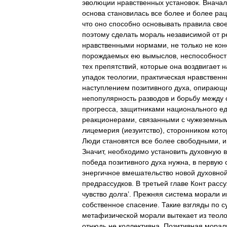
эволюции
нравственных
установок
.
Вначал
основа
становилась
все
более
и
более
рац
что
оно
способно
основывать
правила
сво
поэтому
сделать
мораль
независимой
от
р
нравственными
нормами
,
не
только
не
кон
порождаемых
ею
вымыслов
,
неспособност
тех
препятствий
,
которые
она
воздвигает
н
упадок
теологии
,
практическая
нравственн
наступлением
позитивного
духа
,
опирающе
непопулярность
разводов
и
борьбу
между
прогресса
,
защитниками
национального
ед
реакционерами
,
связанными
с
чужеземны
лицемерия
(
иезуитство
),
сторонником
кото
Люди
становятся
все
более
свободными
,
и
Значит
,
необходимо
установить
духовную
победа
позитивного
духа
нужна
,
в
первую
энергичное
вмешательство
новой
духовно
предрассудков
.
В
третьей
главе
Конт
рассу
чувство
долга
’.
Прежняя
система
морали
и
собственное
спасение
.
Такие
взгляды
по
с
метафизической
морали
вытекает
из
теоло
отнюдь
не
коллективна
.
Позитивная
морал