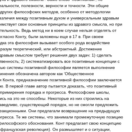
еальности
,
полезности
,
верности
и
точности
.
Эти
общие
других
философских
методов
,
особенно
от
методологии
азличия
между
позитивным
духом
и
универсальным
здравым
имствует
свои
основные
принципы
из
здравого
смысла
,
но
при
тельность
.
Ведь
метод
ни
в
коем
случае
нельзя
отделять
от
огласно
Конту
,
были
заложены
еще
в
17
в
.
При
своем
дка
эта
философия
вызывает
особого
рода
воздействие
разум
теоретический
,
или
абстрактный
.
Достижение
дравым
смыслом
требует
решения
двух
задач:
1
)
сделать
твенность
;
2
)
систематизировать
все
позитивные
концепции
с
лью
системы
позитивной
философии
является
выполнение
чинения
обозначена
автором
как
‘
Общественное
и
Конта
,
предназначение
позитивной
философии
заключается
ию
.
В
первой
главе
автор
пытается
доказать
,
что
позитивный
примирения
порядка
и
прогресса
.
Философские
школы
,
ись
на
это
не
способны
.
Некоторые
из
них
строились
на
аведливо
,
существующий
порядок
,
но
не
смогли
предложить
еакционными
.
Они
предлагали
возвращение
на
предыдущую
огресса
.
Те
же
системы
,
что
занимали
промежуточную
позицию
философского
обоснования
.
Конт
предлагает
свою
концепцию
французская
революция
).
Он
размышляет
и
о
ситуации
,