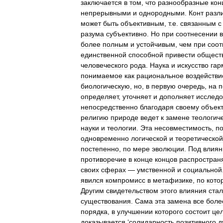
заключается
в
том
,
что
разнообразные
кон
непрерывными
и
однородными
.
Конт
разл
может
быть
объективным
,
т
.
е
.
связанным
с
разума
субъективно
.
Но
при
соотнесении
более
полным
и
устойчивым
,
чем
при
соот
единственной
способной
привести
общест
человеческого
рода
.
Наука
и
искусство
гар
понимаемое
как
рациональное
воздействи
биологическую
,
но
,
в
первую
очередь
,
на
п
определяет
,
уточняет
и
дополняет
исслед
непосредственно
благодаря
своему
объект
религию
природе
ведет
к
замене
теологич
науки
и
теологии
.
Эта
несовместимость
,
п
одновременно
логической
и
теоретической
постепенно
,
по
мере
эволюции
.
Под
влия
противоречие
в
конце
концов
распростран
своих
сферах
—
умственной
и
социальной
явился
компромисс
в
метафизике
,
по
кото
Другим
свидетельством
этого
влияния
ста
существования
.
Сама
эта
замена
все
боле
порядка
,
в
улучшении
которого
состоит
це
доказывается
‘
солидарность
позитивного
д