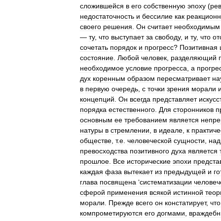
сложившейся
в
его
собственную
эпоху
(
ре
недостаточность
и
бессилие
как
реакцион
своего
решения
.
Он
считает
необходимым
—
ту
,
что
выступает
за
свободу
,
и
ту
,
что
от
сочетать
порядок
и
прогресс
?
Позитивная
состояние
.
Любой
человек
,
разделяющий
необходимое
условие
прогресса
,
а
прогре
дух
коренным
образом
пересматривает
на
в
первую
очередь
,
с
точки
зрения
морали
концепций
.
Он
всегда
представляет
искусс
порядка
естественного
.
Для
сторонников
п
основным
ее
требованием
является
непре
натуры
в
стремлении
,
в
идеале
,
к
практиче
обществе
,
т
.
е
.
человеческой
сущности
,
над
превосходства
позитивного
духа
является
прошлое
.
Все
исторические
эпохи
предста
каждая
фаза
вытекает
из
предыдущей
и
го
глава
посвящена
‘
систематизации
человеч
сферой
применения
всякой
истинной
теор
морали
.
Прежде
всего
он
констатирует
,
что
компрометируются
его
догмами
,
враждеб