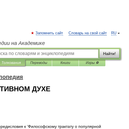
Запомнить сайт
Словарь на свой сайт
RU
едии на Академике
Найти!
Толкования
Переводы
Книги
Игры ⚽
лопедия
ИТИВНОМ ДУХЕ
предисловия
к
‘
Философскому
трактату
о
популярной