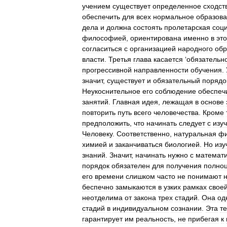
учением
существует
определенное
сходст
обеспечить
для
всех
нормальное
образов
дела
и
должна
состоять
пролетарская
соц
философией
,
ориентирована
именно
в
эт
согласиться
с
организацией
народного
обр
власти
.
Третья
глава
касается
‘
обязательн
прогрессивной
направленности
обучения
.
значит
,
существует
и
обязательный
порядо
Неукоснительное
его
соблюдение
обеспеч
занятий
.
Главная
идея
,
лежащая
в
основе
повторить
путь
всего
человечества
.
Кроме
предположить
,
что
начинать
следует
с
изу
Человеку
.
Соответственно
,
натуральная
ф
химией
и
заканчиваться
биологией
.
Но
изу
знаний
.
Значит
,
начинать
нужно
с
математ
порядок
обязателен
для
получения
полно
его
времени
слишком
часто
не
понимают
беспечно
замыкаются
в
узких
рамках
свое
неотделима
от
закона
трех
стадий
.
Она
од
стадий
в
индивидуальном
сознании
.
Эта
т
гарантирует
им
реальность
,
не
прибегая
к