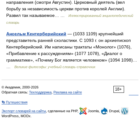
направления (смотри Августин). Церковный деятель (вел
борьбу за независимость церкви против королей Англии).
Развил так называемое… …
Иллюстрированный энциклопедический
словарь
Ансельм Кентерберийский
— (1033 1109) крупнейший
представитель ранней схоластики. С 1093 г. он архиепископ
Кентерберийский. Им написаны трактаты «Монолог» (1076),
«Прибавление к рассуждениям» (1077 1078), «Диалог о
грамматике», «Почему Бог является человеком» (1094 1098)…
…
Великие философы: учебный словарь-справочник
© Академик, 2000-2026
18+
Обратная связь:
Техподдержка
,
Реклама на сайте
👣 Путешествия
Экспорт словарей на сайты
, сделанные на PHP,
Joomla,
Drupal,
WordPress, MODx.