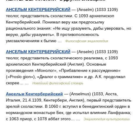
АНСЕЛЬМ КЕНТЕРБЕРИЙСКИЙ
— (Anselm) (1033 1109)
теолог, представитель схоластики. С 1093 архиепископ
Кентерберийский. Понимал веру как предпосылку
рационального знания: «Не ищу уразуметь, дабы уверовать, но
верую, дабы уразуметь». В противоположность
умозаключениям к бытию …
Философская энциклопедия
АНСЕЛЬМ КЕНТЕРБЕРИЙСКИЙ
— (Аnsеlm) (1033 1109)
теолог, представитель схоластического реализма, с 1093
архиепископ Кентерберийский (Англия). Основные
произведения «Монолог», «Прибавление к рассуждению»
(»Proslo gion»), «Диалог о грамматике» и др. А.К. продолжал
скорее… …
Новейший философский словарь
Ансельм Кентерберийский
— (Anselmus) (1033, Аоста,
Италия, 21.4.1109, Кентербери, Англия), первый представитель
зрелой схоластики. В 1060 г. вступил в бенедиктинский орден в
нормандском монастыре Бек, где испытал влияние Ланфранка;
с 1063 приор, с 1078 аббат этого… …
Энциклопедия культурологии