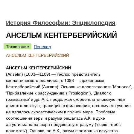
История Философии: Энциклопедия
АНСЕЛЬМ КЕНТЕРБЕРИЙСКИЙ
Толкование
Перевод
АНСЕЛЬМ КЕНТЕРБЕРИЙСКИЙ
АНСЕЛЬМ КЕНТЕРБЕРИЙСКИЙ
(Anselm) (1033—1109) — теолог, представитель
схоластического реализма, с 1093 — архиепископ
Кентерберийский (Англия). Основные произведения: ‘Монолог’,
‘Прибавление к рассуждению’ (‘Proslogion’), ‘Диалог о
грамматике’ и др. А.К. продолжал скорее платоновскую, чем
аристотелевскую, традицию в философии, поэтому его учение
не являлось схоластическим в полной мере. Проблема
соотношения веры и разума решалась А.К. в духе
августинианства: вера предшествует разуму (‘верю, чтобы
понимать’). Однако, по А.К., разум с помощью искусства