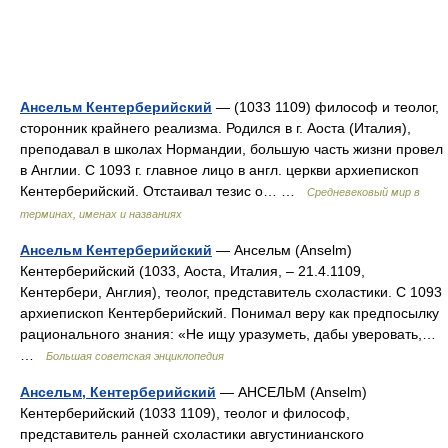
Ансельм Кентерберийский
— (1033 1109) философ и теолог,
сторонник крайнего реализма. Родился в г. Аоста (Италия),
преподавал в школах Нормандии, большую часть жизни провел
в Англии. С 1093 г. главное лицо в англ. церкви архиепископ
Кентерберийский. Отстаивал тезис о… …
Средневековый мир в
терминах, именах и названиях
Ансельм Кентерберийский
— Ансельм (Anselm)
Кентерберийский (1033, Аоста, Италия, ‒ 21.4.1109,
Кентербери, Англия), теолог, представитель схоластики. С 1093
архиепископ Кентерберийский. Понимал веру как предпосылку
рационального знания: «Не ищу уразуметь, дабы уверовать,…
…
Большая советская энциклопедия
Ансельм, Кентерберийский
— АНСЕЛЬМ (Anselm)
Кентерберийский (1033 1109), теолог и философ,
представитель ранней схоластики августинианского