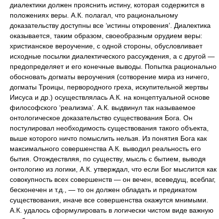
диалектики должен прояснить истину, которая содержится в
положениях веры. А.К. полагал, что рациональному
доказательству доступны все ‘истины откровения’. Диалектика
оказывается, таким образом, своеобразным орудием веры:
христианское вероучение, с одной стороны, обусловливает
исходные посылки диалектического рассуждения, а с другой —
предопределяет и его конечные выводы. Попытка рационально
обосновать догматы вероучения (сотворение мира из ничего,
догматы Троицы, первородного греха, искупительной жертвы
Иисуса и др.) осуществлялась А.К. на концептуальной основе
философского ‘реализма’. А.К. выдвинул так называемое
онтологическое доказательство существования Бога. Он
постулировал необходимость существования такого объекта,
выше которого ничто помыслить нельзя. Из понятия Бога как
максимального совершенства А.К. выводил реальность его
бытия. Отождествляя, по существу, мысль с бытием, выводя
онтологию из логики, А.К. утверждал, что если Бог мыслится как
совокупность всех совершенств — он вечен, всеведущ, всеблаг,
бесконечен и т.д., — то он должен обладать и предикатом
существования, иначе все совершенства окажутся мнимыми.
А.К. удалось сформулировать в логически чистом виде важную