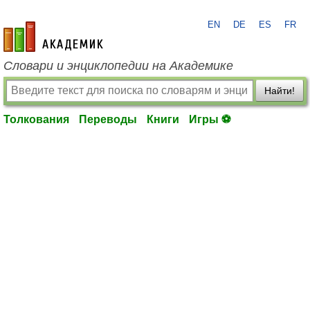
EN
DE
ES
FR
academic.ru
Словари и энциклопедии на Академике
Найти!
Толкования
Переводы
Книги
Игры ⚽