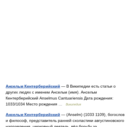
Ансельм Кентерберийский
— В Википедии есть статьи о
других людях с именем Ансельм (имя). Ансельм
Кентерберийский Anselmus Cantuariensis Дата рождения:
1033/1034 Место рождения …
Википедия
Ансельм Кентерберийский
— (Anselm) (1033 1109), богослов
и философ, представитель ранней схоластики августиновского
направления, церковный деятель, вёл борьбу за