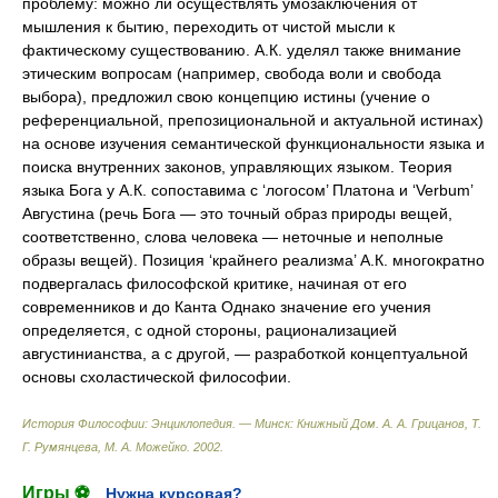
проблему: можно ли осуществлять умозаключения от
мышления к бытию, переходить от чистой мысли к
фактическому существованию. А.К. уделял также внимание
этическим вопросам (например, свобода воли и свобода
выбора), предложил свою концепцию истины (учение о
референциальной, препозициональной и актуальной истинах)
на основе изучения семантической функциональности языка и
поиска внутренних законов, управляющих языком. Теория
языка Бога у А.К. сопоставима с ‘логосом’ Платона и ‘Verbum’
Августина (речь Бога — это точный образ природы вещей,
соответственно, слова человека — неточные и неполные
образы вещей). Позиция ‘крайнего реализма’ А.К. многократно
подвергалась философской критике, начиная от его
современников и до Канта Однако значение его учения
определяется, с одной стороны, рационализацией
августинианства, а с другой, — разработкой концептуальной
основы схоластической философии.
История Философии: Энциклопедия. — Минск: Книжный Дом
.
А. А. Грицанов, Т.
Г. Румянцева, М. А. Можейко
.
2002
.
Игры ⚽
Нужна курсовая?