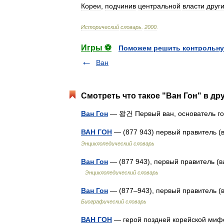
Кореи
,
подчинив
центральной
власти
друг
Исторический
словарь
.
2000
.
Игры ⚽
Поможем решить контрольну
Ван
Смотреть что такое "Ван Гон" в др
Ван Гон
— 왕건 Первый ван, основатель г
ВАН ГОН
— (877 943) первый правитель (
Энциклопедический словарь
Ван Гон
— (877 943), первый правитель (в
Энциклопедический словарь
Ван Гон
— (877–943), первый правитель (в
Биографический словарь
ВАН ГОН
— герой поздней корейской мифол