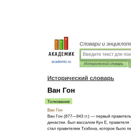
Словари и энциклоп
academic.ru
Исторический словарь
Исторический словарь
Ван Гон
Толкование
Ван
Гон
Ван
Гон
(
877
—
943
гг
.) —
первый
правител
династии
.
Был
вассалом
Кун
Е
,
правителя
стал
правителем
Тхэбона
,
которое
было
п