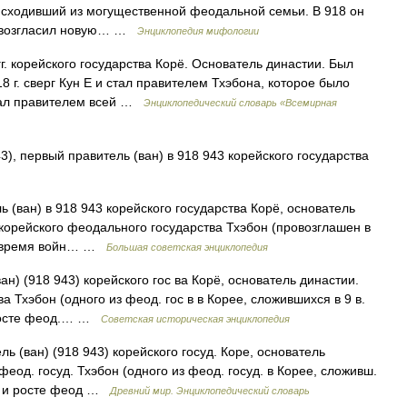
роисходивший из могущественной феодальной семьи. В 918 он
провозгласил новую… …
Энциклопедия мифологии
г. корейского государства Корё. Основатель династии. Был
18 г. сверг Кун Е и стал правителем Тхэбона, которое было
стал правителем всей …
Энциклопедический словарь «Всемирная
), первый правитель (ван) в 918 943 корейского государства
ан) в 918 943 корейского государства Корё, основатель
 корейского феодального государства Тхэбон (провозглашен в
во время войн… …
Большая советская энциклопедия
н) (918 943) корейского гос ва Корё, основатель династии.
а Тхэбон (одного из феод. гос в в Корее, сложившихся в 9 в.
и росте феод.… …
Советская историческая энциклопедия
ан) (918 943) корейского госуд. Коре, основатель
еод. госуд. Тхэбон (одного из феод. госуд. в Корее, сложивш.
лла и росте феод …
Древний мир. Энциклопедический словарь