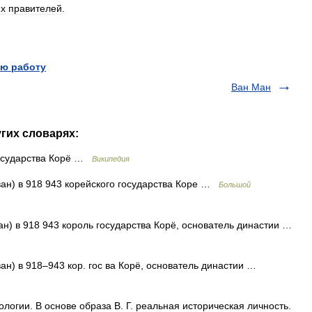
их
правителей
.
ю работу
Ван Ман
угих словарях:
осударства Корё …
Википедия
ван) в 918 943 корейского государства Коре …
Большой
ан) в 918 943 король государства Корё, основатель династии …
ан) в 918–943 кор. гос ва Корё, основатель династии …
огии. В основе образа В. Г. реальная историческая личность.