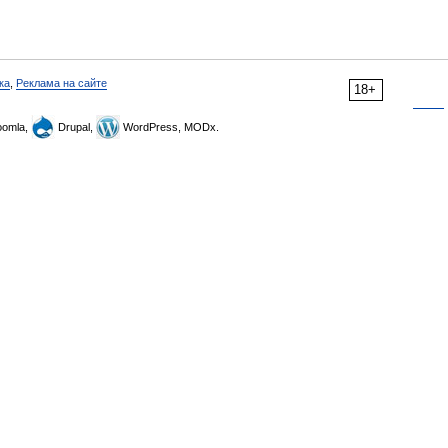
ка
,
Реклама на сайте
18+
omla,
Drupal,
WordPress, MODx.