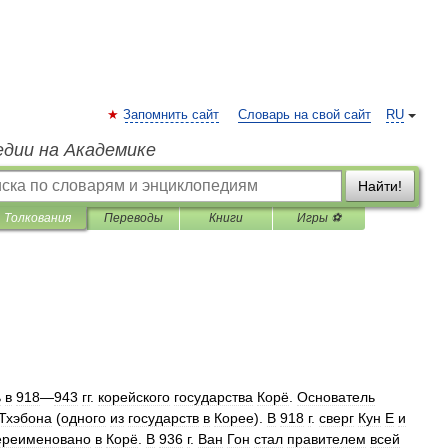
Запомнить сайт
Словарь на свой сайт
RU
едии на Академике
Найти!
Толкования
Переводы
Книги
Игры ⚽
ь
в
918
—
943
гг
.
корейского
государства
Корё
.
Основатель
Тхэбона
(
одного
из
государств
в
Корее
).
В
918
г
.
сверг
Кун
Е
и
ереименовано
в
Корё
.
В
936
г
.
Ван
Гон
стал
правителем
всей