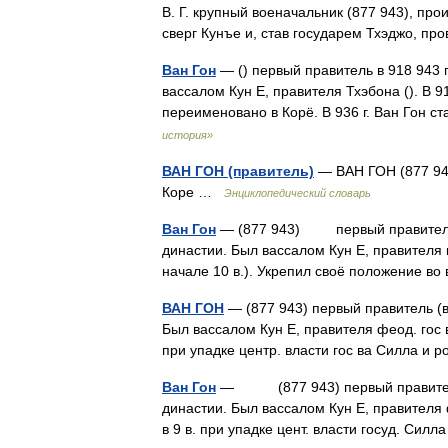
В. Г. крупный военачальник (877 943), п
сверг Кунъе и, став государем Тхэджо, 
Ван Гон
— () первый правитель в 918 943 г
вассалом Кун Е, правителя Тхэбона (). В 9
переименовано в Корё. В 936 г. Ван Гон 
история»
ВАН ГОН (правитель)
— ВАН ГОН (877 943
Коре …
Энциклопедический словарь
Ван Гон
— (877 943) первый правитель (в
династии. Был вассалом Кун Е, правителя
начале 10 в.). Укрепил своё положение 
ВАН ГОН
— (877 943) первый правитель (ва
Был вассалом Кун Е, правителя феод. гос в
при упадке центр. власти гос ва Силла 
Ван Гон
— (877 943) первый правитель (в
династии. Был вассалом Кун Е, правителя ф
в 9 в. при упадке цент. власти госуд. Си