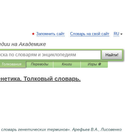
Запомнить сайт
Словарь на свой сайт
RU
едии на Академике
Найти!
Толкования
Переводы
Книги
Игры ⚽
нетика. Толковый словарь.
словарь
генетических
терминов
».
Арефьев
В
.
А
.,
Лисовенко