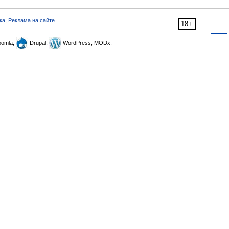
ка
,
Реклама на сайте
18+
omla,
Drupal,
WordPress, MODx.