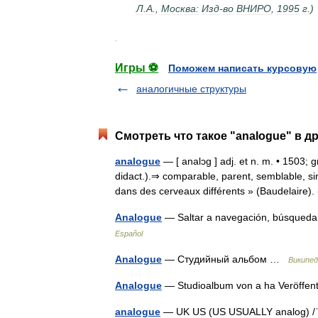
Л
.
А
.,
Москва:
Изд
-
во
ВНИРО
,
1995
г
.)
.
Игры ⚽
Поможем написать курсовую
аналогичные структуры
Смотреть что такое "analogue" в д
analogue
— [ analɔg ] adj. et n. m. • 1503; 
didact.).⇒ comparable, parent, semblable, si
dans des cerveaux différents » (Baudelaire
Analogue
— Saltar a navegación, búsqueda
Español
Analogue
— Студийный альбом …
Википед
Analogue
— Studioalbum von a ha Veröffen
analogue
— UK US (US USUALLY analog) /ˈ