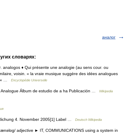
аналог
ругих словарях:
gr. analogos ♦ Qui présente une analogie (au sens cour. ou
milaire, voisin. « la vraie musique suggère des idées analogues
). « …
Encyclopédie Universelle
 Analogue Álbum de estudio de a ha Publicación …
Wikipedia
ия
tlichung 4. November 2005[1] Label …
Deutsch Wikipedia
ænəlɒg/ adjective ► IT, COMMUNICATIONS using a system in