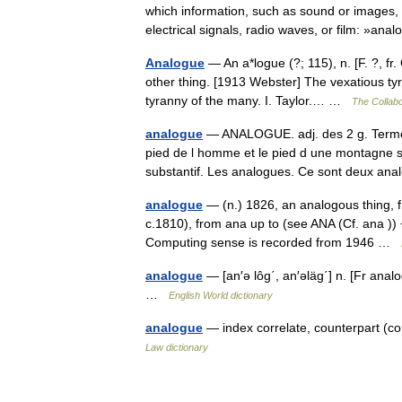
which information, such as sound or images, 
electrical signals, radio waves, or film: »
Analogue
— An a*logue (?; 115), n. [F. ?, fr
other thing. [1913 Webster] The vexatious tyr
tyranny of the many. I. Taylor.… …
The Collabo
analogue
— ANALOGUE. adj. des 2 g. Terme d
pied de l homme et le pied d une montagne so
substantif. Les analogues. Ce sont deux 
analogue
— (n.) 1826, an analogous thing, f
c.1810), from ana up to (see ANA (Cf. ana )) 
Computing sense is recorded from 1946 …
analogue
— [an′ə lôg΄, an′əläg΄] n. [Fr ana
…
English World dictionary
analogue
— index correlate, counterpart (
Law dictionary