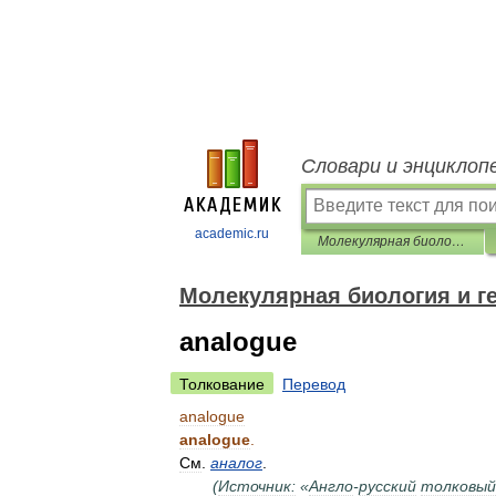
Словари и энциклоп
academic.ru
Молекулярная биология и генетика. Толковый словарь.
Молекулярная биология и ге
analogue
Толкование
Перевод
analogue
analogue
.
См
.
аналог
.
(
Источник:
«
Англо
-
русский
толковый