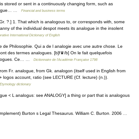
is stored or sent in a continuously changing form, such as
analogue… …
Financial and business terms
. Gr. ?.] 1. That which is analogous to, or corresponds with, some
anny of the individual despot meets its analogue in the insolent
rative International Dictionary of English
e Philosophie. Qui a de l analogie avec une autre chose. Le
nt des termes analogues. [b]f♛/b] On le fait quelquefois
analogues. Ce… …
Dictionnaire de l'Académie Française 1798
rom Fr. analogue, from Gk. analogon (itself used in English from
+ logos account, ratio (see LECTURE (Cf. lecture) (n.)).
Etymology dictionary
logue < L analogus: see ANALOGY] a thing or part that is analogous
complement) Burton s Legal Thesaurus. William C. Burton. 2006 …