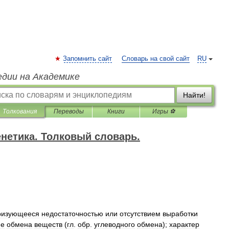
Запомнить сайт
Словарь на свой сайт
RU
едии на Академике
Найти!
Толкования
Переводы
Книги
Игры ⚽
нетика. Толковый словарь.
ризующееся
недостаточностью
или
отсутствием
выработки
ие
обмена
веществ
(
гл
.
обр
.
углеводного
обмена
);
характер