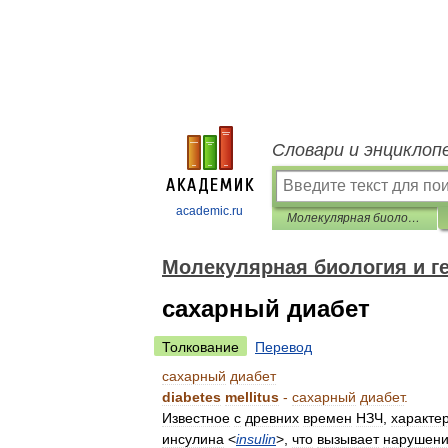
Словари и энциклоп
academic.ru
Молекулярная биология и генетика. Толковый словарь.
Молекулярная биология и ге
сахарный диабет
Толкование
Перевод
сахарный
диабет
diabetes
mellitus
-
сахарный
диабет
.
Известное
с
древних
времен
НЗЧ
,
характе
инсулина
<
insulin
>,
что
вызывает
нарушен