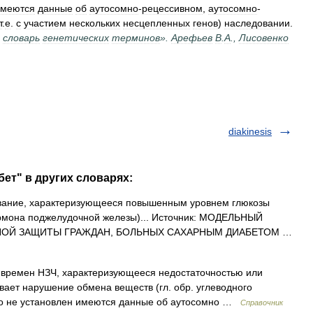
имеются
данные
об
аутосомно
-
рецессивном
,
аутосомно
-
т
.
е
.
с
участием
нескольких
несцепленных
генов
)
наследовании
.
словарь
генетических
терминов
».
Арефьев
В
.
А
.,
Лисовенко
diakinesis
ет" в других словарях:
вание, характеризующееся повышенным уровнем глюкозы
гормона поджелудочной железы)... Источник: МОДЕЛЬНЫЙ
НОЙ ЗАЩИТЫ ГРАЖДАН, БОЛЬНЫХ САХАРНЫМ ДИАБЕТОМ …
 времен НЗЧ, характеризующееся недостаточностью или
вает нарушение обмена веществ (гл. обр. углеводного
чно не установлен имеются данные об аутосомно …
Справочник