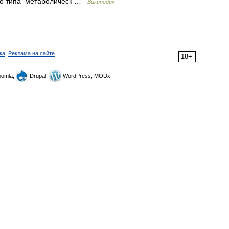
 го типа метаболическ …
Википедия
ка
,
Реклама на сайте
18+
omla,
Drupal,
WordPress, MODx.