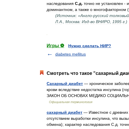
наследования
С
.
д
.
точно
не
установлен
-
доминантном
,
а
также
о
многофакторном
(
(
Источник:
«
Англо
-
русский
толковый
Л
.
А
.,
Москва:
Изд
-
во
ВНИРО
,
1995
г
.)
.
Игры ⚽
Нужно сделать НИР?
diabetes mellitus
Смотреть что такое "сахарный диаб
Сахарный диабет
— хроническое заболе
крови вследствие недостатка инсулина (
ЗАКОН ОБ ОСНОВАХ МЕДИКО СОЦИАЛЬ
Официальная терминология
сахарный диабет
— Известное с древних
отсутствием выработки инсулина, что вызы
обмена); характер наследования С.д. то