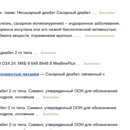
м. также: Несахарный диабет Сахарный диабет …
Википедия
олезнь, сахарное мочеизнурение) – эндокринное заболевание,
ормона инсулина или его низкой биологической активностью;
 обмена веществ, поражением крупных… …
Энциклопедический
диабет 2 го типа …
Википедия
 O24.24. МКБ 9 648.8648.8 MedlinePlus …
Википедия
точностью питания
— Сахарный диабет, связанный с
бет 2 го типа. Символ, утвержденный ООН для обозначения
 синдром, основным …
Википедия
ет 2 го типа. Символ, утвержденный ООН для обозначения
 синдром, основным …
Википедия
бет 2 го типа. Символ, утвержденный ООН для обозначения