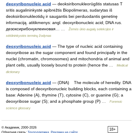
deoxyribonucleic acid
— deoksiribonukleorūgštis statusas T
sritis augalininkystė apibrėžtis Biopolimeras, sudarytas iš
deoksiribonukleotidų ir saugantis bei perduodantis genetinę
informaciją. atitikmenys: angl. deoxyribonucleic acid; DNA rus.
дезоксирибонуклеиновая… …
Žemės ūkio augalų selekcijos ir
sėklininkystės terminų žodynas
deoxyribonucleic acid
— The type of nucleic acid containing
deoxyribose as the sugar component and found principally in the
nuclei (chromatin, chromosomes) and mitochondria of animal and
plant cells, usually loosely bound to protein (hence the …
Medical
dictionary
deoxyribonucleic acid
— (DNA) The molecule of heredity. DNA
is composed of deoxyribonucleic building blocks, each containing a
base: Adenine (A), thymine (T), cytosine (C), or guanine (G); a
deoxyribose sugar (S); and a phosphate group (P) …
Forensic
science glossary
© Академик, 2000-2026
18+
Обратная связь:
Техподдержка
,
Реклама на сайте