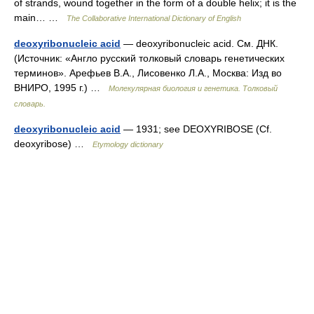
of strands, wound together in the form of a double helix; it is the
main… …
The Collaborative International Dictionary of English
deoxyribonucleic acid
— deoxyribonucleic acid. См. ДНК.
(Источник: «Англо русский толковый словарь генетических
терминов». Арефьев В.А., Лисовенко Л.А., Москва: Изд во
ВНИРО, 1995 г.) …
Молекулярная биология и генетика. Толковый
словарь.
deoxyribonucleic acid
— 1931; see DEOXYRIBOSE (Cf.
deoxyribose) …
Etymology dictionary