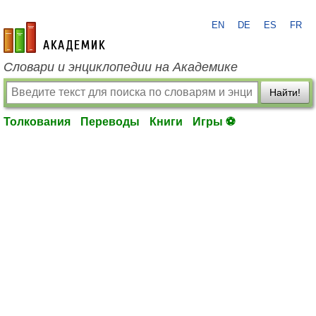
EN
DE
ES
FR
academic.ru
Словари и энциклопедии на Академике
Найти!
Толкования
Переводы
Книги
Игры ⚽