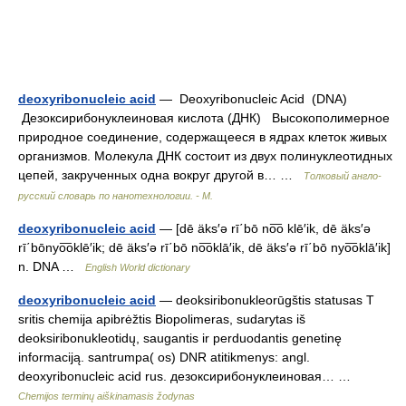
deoxyribonucleic acid
— Deoxyribonucleic Acid (DNA)
Дезоксирибонуклеиновая кислота (ДНК) Высокополимерное
природное соединение, содержащееся в ядрах клеток живых
организмов. Молекула ДНК состоит из двух полинуклеотидных
цепей, закрученных одна вокруг другой в… …
Толковый англо-
русский словарь по нанотехнологии. - М.
deoxyribonucleic acid
— [dē äks′ə rī΄bō no͞o klē′ik, dē äks′ə
rī΄bōnyo͞oklē′ik; dē äks′ə rī΄bō no͞oklā′ik, dē äks′ə rī΄bō nyo͞oklā′ik]
n. DNA …
English World dictionary
deoxyribonucleic acid
— deoksiribonukleorūgštis statusas T
sritis chemija apibrėžtis Biopolimeras, sudarytas iš
deoksiribonukleotidų, saugantis ir perduodantis genetinę
informaciją. santrumpa( os) DNR atitikmenys: angl.
deoxyribonucleic acid rus. дезоксирибонуклеиновая… …
Chemijos terminų aiškinamasis žodynas