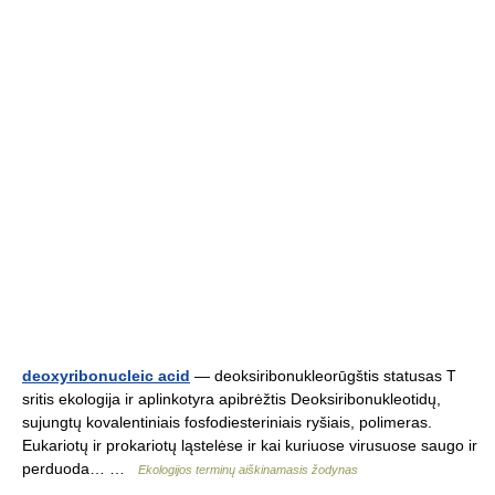
deoxyribonucleic acid
— deoksiribonukleorūgštis statusas T
sritis ekologija ir aplinkotyra apibrėžtis Deoksiribonukleotidų,
sujungtų kovalentiniais fosfodiesteriniais ryšiais, polimeras.
Eukariotų ir prokariotų ląstelėse ir kai kuriuose virusuose saugo ir
perduoda… …
Ekologijos terminų aiškinamasis žodynas