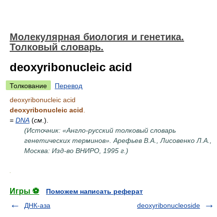
Молекулярная биология и генетика.
Толковый словарь.
deoxyribonucleic acid
Толкование
Перевод
deoxyribonucleic acid
deoxyribonucleic acid
.
=
DNA
(
см
.).
(Источник: «Англо-русский толковый словарь
генетических терминов». Арефьев В.А., Лисовенко Л.А.,
Москва: Изд-во ВНИРО, 1995 г.)
.
Игры ⚽
Поможем написать реферат
ДНК-аза
deoxyribonucleoside