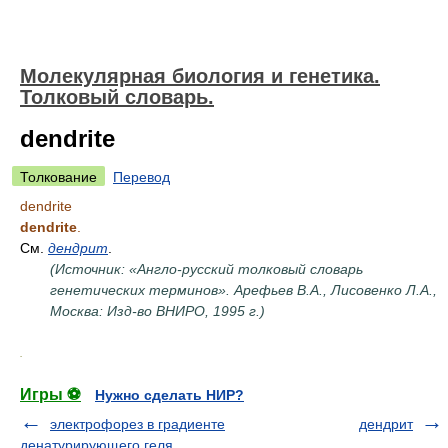
Молекулярная биология и генетика.
Толковый словарь.
dendrite
Толкование
Перевод
dendrite
dendrite
.
См.
дендрит
.
(Источник: «Англо-русский толковый словарь
генетических терминов». Арефьев В.А., Лисовенко Л.А.,
Москва: Изд-во ВНИРО, 1995 г.)
.
Игры ⚽
Нужно сделать НИР?
электрофорез в градиенте
дендрит
денатурирующего геля