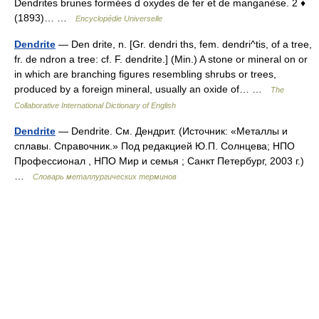
Dendrites brunes formées d oxydes de fer et de manganèse. 2 ♦
(1893)… …
Encyclopédie Universelle
Dendrite
— Den drite, n. [Gr. dendri ths, fem. dendri^tis, of a tree,
fr. de ndron a tree: cf. F. dendrite.] (Min.) A stone or mineral on or
in which are branching figures resembling shrubs or trees,
produced by a foreign mineral, usually an oxide of… …
The
Collaborative International Dictionary of English
Dendrite
— Dendrite. См. Дендрит. (Источник: «Металлы и
сплавы. Справочник.» Под редакцией Ю.П. Солнцева; НПО
Профессионал , НПО Мир и семья ; Санкт Петербург, 2003 г.)
…
Словарь металлургических терминов