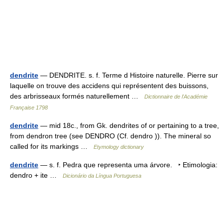
dendrite
— DENDRITE. s. f. Terme d Histoire naturelle. Pierre sur
laquelle on trouve des accidens qui représentent des buissons,
des arbrisseaux formés naturellement …
Dictionnaire de l'Académie
Française 1798
dendrite
— mid 18c., from Gk. dendrites of or pertaining to a tree,
from dendron tree (see DENDRO (Cf. dendro )). The mineral so
called for its markings …
Etymology dictionary
dendrite
— s. f. Pedra que representa uma árvore. ‣ Etimologia:
dendro + ite …
Dicionário da Língua Portuguesa