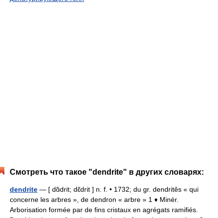
Смотреть что такое "dendrite" в других словарях:
dendrite
— [ dɑ̃drit; dɛ̃drit ] n. f. • 1732; du gr. dendritês « qui
concerne les arbres », de dendron « arbre » 1 ♦ Minér.
Arborisation formée par de fins cristaux en agrégats ramifiés.