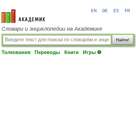
EN
DE
ES
FR
academic.ru
Словари и энциклопедии на Академике
Найти!
Толкования
Переводы
Книги
Игры ⚽