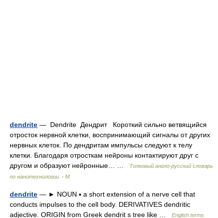
dendrite
— Dendrite Дендрит Короткий сильно ветвящийся
отросток нервной клетки, воспринимающий сигналы от других
нервных клеток. По дендритам импульсы следуют к телу
клетки. Благодаря отросткам нейроны контактируют друг с
другом и образуют нейронные… …
Толковый англо-русский словарь
по нанотехнологии. - М.
dendrite
— ► NOUN ▪ a short extension of a nerve cell that
conducts impulses to the cell body. DERIVATIVES dendritic
adjective. ORIGIN from Greek dendrit s tree like …
English terms