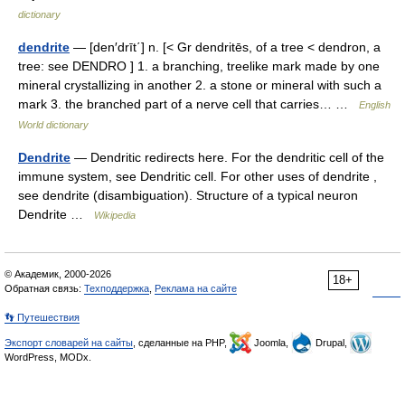
dictionary
dendrite
— [den′drīt΄] n. [< Gr dendritēs, of a tree < dendron, a
tree: see DENDRO ] 1. a branching, treelike mark made by one
mineral crystallizing in another 2. a stone or mineral with such a
mark 3. the branched part of a nerve cell that carries… …
English
World dictionary
Dendrite
— Dendritic redirects here. For the dendritic cell of the
immune system, see Dendritic cell. For other uses of dendrite ,
see dendrite (disambiguation). Structure of a typical neuron
Dendrite …
Wikipedia
© Академик, 2000-2026
18+
Обратная связь:
Техподдержка
,
Реклама на сайте
👣 Путешествия
Экспорт словарей на сайты
, сделанные на PHP,
Joomla,
Drupal,
WordPress, MODx.