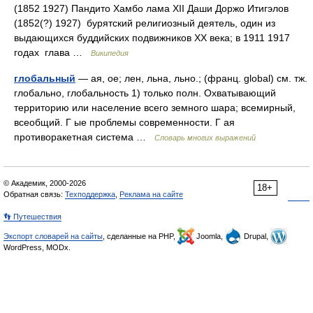
(1852 1927) Пандито Хамбо лама XII Даши Доржо Итигэлов
(1852(?) 1927) бурятский религиозный деятель, один из
выдающихся буддийских подвижников XX века; в 1911 1917
годах глава …
Википедия
глобальный
— ая, ое; лен, льна, льно.; (франц. global) см. тж.
глобально, глобальность 1) только полн. Охватывающий
территорию или население всего земного шара; всемирный,
всеобщий. Г ые проблемы современности. Г ая
противоракетная система …
Словарь многих выражений
© Академик, 2000-2026
18+
Обратная связь:
Техподдержка
,
Реклама на сайте
👣 Путешествия
Экспорт словарей на сайты
, сделанные на PHP,
Joomla,
Drupal,
WordPress, MODx.