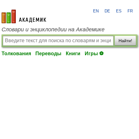
EN
DE
ES
FR
academic.ru
Словари и энциклопедии на Академике
Найти!
Толкования
Переводы
Книги
Игры ⚽