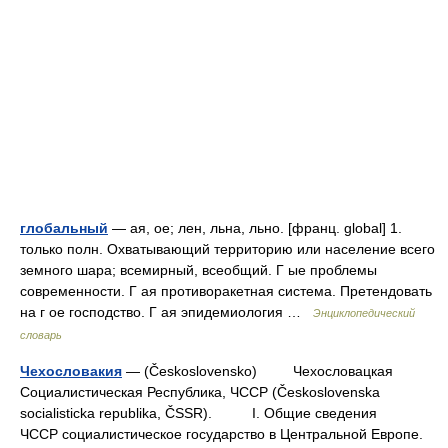
глобальный
— ая, ое; лен, льна, льно. [франц. global] 1.
только полн. Охватывающий территорию или население всего
земного шара; всемирный, всеобщий. Г ые проблемы
современности. Г ая противоракетная система. Претендовать
на г ое господство. Г ая эпидемиология …
Энциклопедический
словарь
Чехословакия
— (Československo) Чехословацкая
Социалистическая Республика, ЧССР (Československa
socialisticka republika, ČSSR). I. Общие сведения
ЧССР социалистическое государство в Центральной Европе.