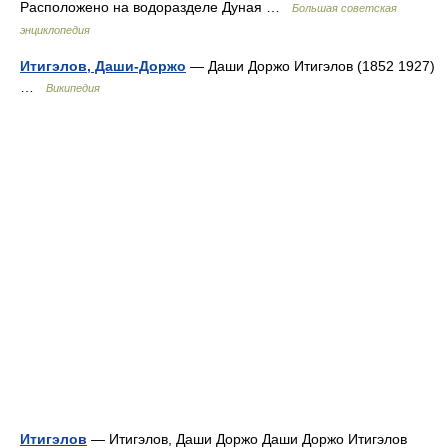
Расположено на водоразделе Дуная …
Большая советская
энциклопедия
Итигэлов, Даши-Доржо
— Даши Доржо Итигэлов (1852 1927)
…
Википедия
Итигэлов
— Итигэлов, Даши Доржо Даши Доржо Итигэлов