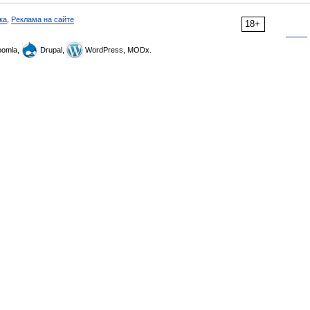
ка
,
Реклама на сайте
18+
omla,
Drupal,
WordPress, MODx.