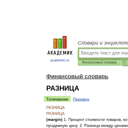
Словари и энциклоп
academic.ru
Финансовый словарь
Т
Финансовый словарь
РАЗНИЦА
Толкование
Перевод
РАЗНИЦА
РАЗНИЦА
(
margin
)
1
.
Процент
стоимости
товаров
,
ко
продажную
цену
.
2
.
Разница
между
ценам