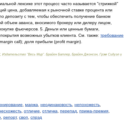
иальной
лексике
этот
процесс
часто
называется
"
стрижкой
"
ций
цена
,
добавляемая
к
рыночной
ставке
процента
или
по
депозиту
с
тем
,
чтобы
обеспечить
получение
банком
ой
объем
аванса
,
вносимого
брокеру
или
дилеру
лицом
,
покупке
фьючерсов
.
5
.
Деньги
или
ценные
бумаги
,
покрытия
возможных
убытков
клиента
.
См
.
также:
требование
margin
call
);
доля
прибыли
(
profit
margin
).
",
Издательство
"
Весь
Мир
".
Брайен
Батлер
,
Брайен
Джонсон
,
Грэм
Сидуэл
и
онирование
,
маржа
,
неодинаковость
,
непохожесть
,
несхожесть
,
отличие
,
отличка
,
перепад
,
прима-премия
,
е
,
репорт
,
своп
,
спрэд