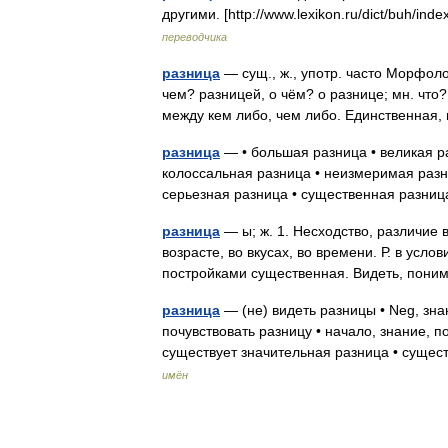
другими. [http://www.lexikon.ru/dict/buh/i
переводчика
разница
— сущ., ж., употр. часто Морфолог
чем? разницей, о чём? о разнице; мн. что
между кем либо, чем либо. Единственна
разница
— • большая разница • великая ра
колоссальная разница • неизмеримая разн
серьезная разница • существенная разн
разница
— ы; ж. 1. Несходство, различие в ч
возрасте, во вкусах, во времени. Р. в усл
постройками существенная. Видеть, по
разница
— (не) видеть разницы • Neg, зн
почувствовать разницу • начало, знание, п
существует значительная разница • суще
имён