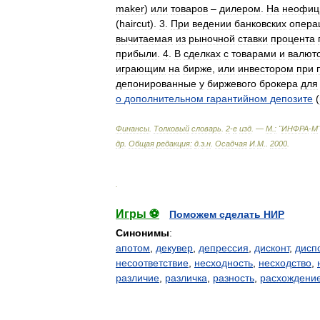
maker
)
или
товаров
–
дилером
.
На
неофиц
(
haircut
).
3
.
При
ведении
банковских
опера
вычитаемая
из
рыночной
ставки
процента
прибыли
.
4
.
В
сделках
с
товарами
и
валют
играющим
на
бирже
,
или
инвестором
при
депонированные
у
биржевого
брокера
для
о
дополнительном
гарантийном
депозите
(
Финансы
.
Толковый
словарь
.
2
-
е
изд
. —
М
.
:
"
ИНФРА
-
М
др
.
Общая
редакция:
д
.
э
.
н
.
Осадчая
И
.
М
.
.
2000
.
.
Игры ⚽
Поможем сделать НИР
Синонимы
:
апотом
,
декувер
,
депрессия
,
дисконт
,
дисп
несоответствие
,
несходность
,
несходство
,
различие
,
различка
,
разность
,
расхождени