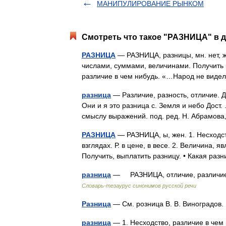
МАНИПУЛИРОВАНИЕ РЫНКОМ
Смотреть что такое "РАЗНИЦА" в д
РАЗНИЦА
— РАЗНИЦА, разницы, мн. нет, 
числами, суммами, величинами. Получить 
различие в чем нибудь. «…Народ не ви
разница
— Различие, разность, отличие. Д
Они и я это разница с. Земля и небо Дост. 
смыслу выражений. под. ред. Н. Абрамо
РАЗНИЦА
— РАЗНИЦА, ы, жен. 1. Несходство
взглядах. Р. в цене, в весе. 2. Величина,
Получить, выплатить разницу. • Какая раз
разница
— РАЗНИЦА, отличие, различие,
Словарь-тезаурус синонимов русской речи
Разница
— См. розница В. В. Виноградов
разница
— 1. Несходство, различие в чем