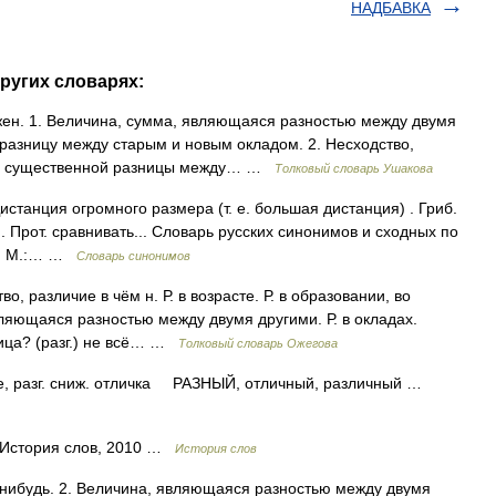
НАДБАВКА
ругих словарях:
жен. 1. Величина, сумма, являющаяся разностью между двумя
разницу между старым и новым окладом. 2. Несходство,
дел существенной разницы между… …
Толковый словарь Ушакова
истанция огромного размера (т. е. большая дистанция) . Гриб.
.. Прот. сравнивать... Словарь русских синонимов и сходных по
ва, М.:… …
Словарь синонимов
, различие в чём н. Р. в возрасте. Р. в образовании, во
 являющаяся разностью между двумя другими. Р. в окладах.
ница? (разг.) не всё… …
Толковый словарь Ожегова
 разг. сниж. отличка РАЗНЫЙ, отличный, различный …
. История слов, 2010 …
История слов
 нибудь. 2. Величина, являющаяся разностью между двумя