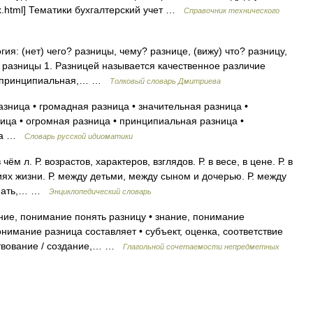
ndex.html] Тематики бухгалтерский учет …
Справочник технического
ия: (нет) чего? разницы, чему? разнице, (вижу) что? разницу,
? разницы 1. Разницей называется качественное различие
я, принципиальная,… …
Толковый словарь Дмитриева
зница • громадная разница • значительная разница •
ица • огромная разница • принципиальная разница •
ица …
Словарь русской идиоматики
ём л. Р. возрастов, характеров, взглядов. Р. в весе, в цене. Р. в
овиях жизни. Р. между детьми, между сыном и дочерью. Р. между
нимать,… …
Энциклопедический словарь
ание, понимание понять разницу • знание, понимание
онимание разница составляет • субъект, оценка, соответствие
ствование / создание,… …
Глагольной сочетаемости непредметных