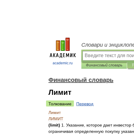
Словари и энциклоп
academic.ru
Финансовый словарь
Т
Финансовый словарь
Лимит
Толкование
Перевод
Лимит
ЛИМИТ
(
limit
)
1
.
Указание
,
которое
дает
инвестор
ограничивая
определенную
покупку
указа