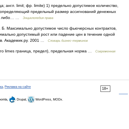
ица; англ. limit; фр. limite) 1) предельно допустимое количество,
т, определяющий предельный размер ассигнований денежных
аких либо… …
Энциклопедия права
 Б. Максимально допустимое число фьючерсных контрактов,
имально допустимый рост или падение цен в течение одной
ов. Академик.ру. 2001 …
Словарь бизнес-терминов
кого limes граница, предел), предельная норма …
Современная
ка
,
Реклама на сайте
18+
omla,
Drupal,
WordPress, MODx.