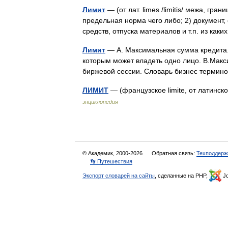
Лимит
— (от лат. limes /limitis/ межа, гран
предельная норма чего либо; 2) докумен
средств, отпуска материалов и т.п. из к
Лимит
— А. Максимальная сумма кредита.
которым может владеть одно лицо. В.Макс
биржевой сессии. Словарь бизнес термин
ЛИМИТ
— (французское limite, от латинс
энциклопедия
© Академик, 2000-2026
Обратная связь:
Техподдерж
👣 Путешествия
Экспорт словарей на сайты
, сделанные на PHP,
Jo