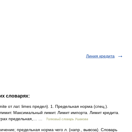
Линия кредита
их словарях:
te от лат. limes предел). 1. Предельная норма (спец.).
имит. Максимальный лимит. Лимит импорта. Лимит кредита.
х играх предельная,… …
Толковый словарь Ушакова
раничение; предельная норма чего л. (напр., вывоза). Словарь