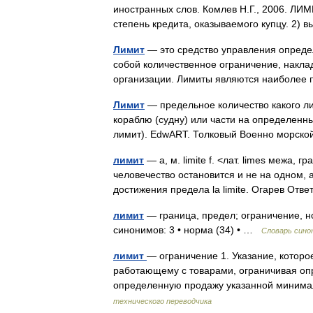
иностранных слов. Комлев Н.Г., 2006. ЛИМИТ,
степень кредита, оказываемого купцу. 2
Лимит
— это средство управления опред
собой количественное ограничение, накл
организации. Лимиты являются наиболе
Лимит
— предельное количество какого ли
кораблю (судну) или части на определенн
лимит). EdwART. Толковый Военно морск
лимит
— а, м. limite f. <лат. limes межа, 
человечество остановится и не на одном, а
достижения предела la limite. Огарев Отв
лимит
— граница, предел; ограничение, н
синонимов: 3 • норма (34) • …
Словарь сино
лимит
— ограничение 1. Указание, которо
работающему с товарами, ограничивая оп
определенную продажу указанной миним
технического переводчика