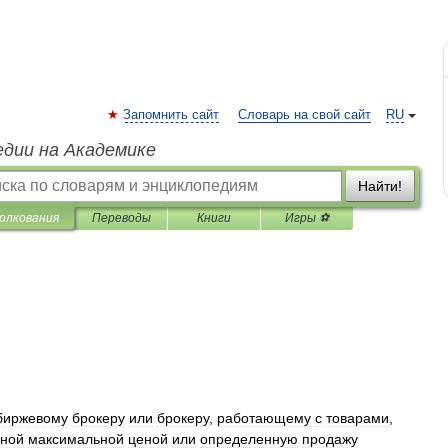
Запомнить сайт
Словарь на свой сайт
RU
едии на Академике
Найти!
олкования
Переводы
Книги
Игры ⚽
биржевому
брокеру
или
брокеру
,
работающему
с
товарами
,
нной
максимальной
ценой
или
определенную
продажу