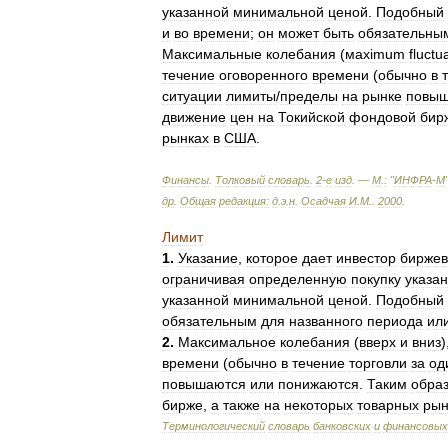
указанной
минимальной
ценой
.
Подобный
и
во
времени
;
он
может
быть
обязательны
Максимальные
колебания
(
махimum
fluctu
течение
оговоренного
времени
(
обычно
в
ситуации
лимиты
/
пределы
на
рынке
повыш
движение
цен
на
Токийской
фондовой
бир
рынках
в
США
.
Финансы
.
Толковый
словарь
.
2
-
е
изд
. —
М
.
:
"
ИНФРА
-
М
др
.
Общая
редакция:
д
.
э
.
н
.
Осадчая
И
.
М
.
.
2000
.
Лимит
1
.
Указание
,
которое
дает
инвестор
бирже
ограничивая
определенную
покупку
указа
указанной
минимальной
ценой
.
Подобный
обязательным
для
названного
периода
ил
2
.
Максимальное
колебания
(
вверх
и
вниз
)
времени
(
обычно
в
течение
торговли
за
од
повышаются
или
понижаются
.
Таким
обра
бирже
,
а
также
на
некоторых
товарных
рын
Терминологический
словарь
банковских
и
финансовых