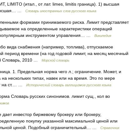
 LIMITO (итал., от лат. limes, limitis граница). 1) высшая
) высшая… …
Словарь иностранных слов русского языка
еленными формами принимаемого риска. Лимит представляет
адываемое на определенные характеристики операций
е популярным инструментом управления… …
Википедия
бо вида снабжения (например, топлива), отпускаемое
ый период времени (на год годовой лимит, на месяц месячный
ой Словарь, 2010 …
Морской словарь
граница. 1. Предельная норма чего л.; ограничение. Может, и
 на нескольких типах, навек или на время. Это по мере
ет на ст.… …
Исторический словарь галлицизмов русского языка
орма Словарь русских синонимов. лимит сущ., кол во
нимов
е дает инвестор биржевому брокеру или брокеру,
ределенную покупку указанной максимальной ценой или
альной ценой. Подобный ограничительный… …
Справочник