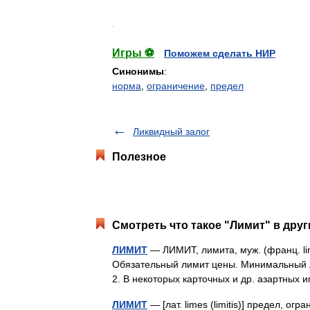
.
Игры ⚽
Поможем сделать НИР
Синонимы
:
норма
,
ограничение
,
предел
Ликвидный залог
Полезное
Смотреть что такое "Лимит" в друг
ЛИМИТ
— ЛИМИТ, лимита, муж. (франц. limi
Обязательный лимит цены. Минимальный л
2. В некоторых карточных и др. азартны
ЛИМИТ
— [лат. limes (limitis)] предел, ог