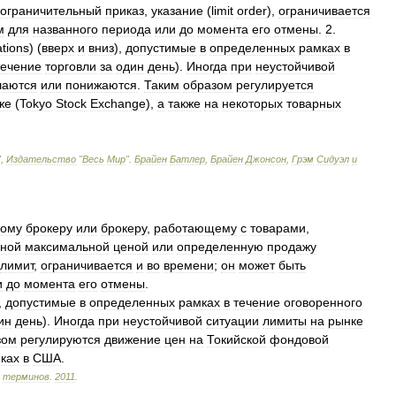
ограничительный
приказ
,
указание
(
limit
order
),
ограничивается
м
для
названного
периода
или
до
момента
его
отмены
.
2
.
ations
) (
вверх
и
вниз
),
допустимые
в
определенных
рамках
в
течение
торговли
за
один
день
).
Иногда
при
неустойчивой
аются
или
понижаются
.
Таким
образом
регулируется
же
(
Tokyo
Stock
Exchange
),
а
также
на
некоторых
товарных
",
Издательство
"
Весь
Мир
".
Брайен
Батлер
,
Брайен
Джонсон
,
Грэм
Сидуэл
и
вому
брокеру
или
брокеру
,
работающему
с
товарами
,
нной
максимальной
ценой
или
определенную
продажу
лимит
,
ограничивается
и
во
времени
;
он
может
быть
и
до
момента
его
отмены
.
,
допустимые
в
определенных
рамках
в
течение
оговоренного
ин
день
).
Иногда
при
неустойчивой
ситуации
лимиты
на
рынке
зом
регулируются
движение
цен
на
Токийской
фондовой
ках
в
США
.
терминов
.
2011
.