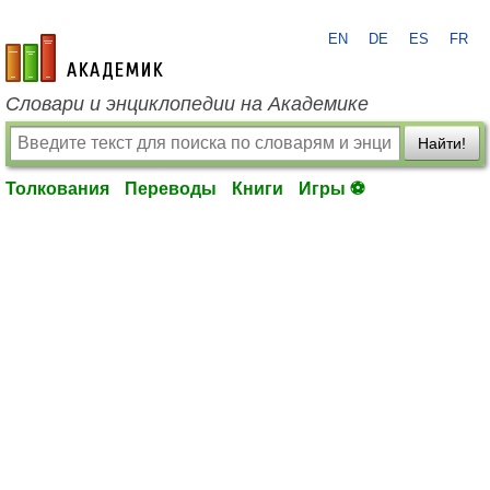
EN
DE
ES
FR
academic.ru
Словари и энциклопедии на Академике
Найти!
Толкования
Переводы
Книги
Игры ⚽