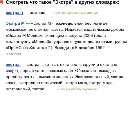
Смотреть что такое "Экстра" в других словарях:
экстра́кт
— экстракт …
Русское словесное ударение
Экстра М
— «Экстра М» еженедельная бесплатная
московская рекламная газета. Издаётся издательским домом
«Экстра М Медиа», входящим с августа 2006 года в
медиагруппу «Медиа3», управляющую медиаактивами группы
«ПромСвязьКапитал»[1]. Выходит с 5 декабря 1992… …
Википедия
экстра-
— экстра...; (от лат. extra вне, снаружи и extra вне,
сверх); первая часть сложных слов. Обозначает выход за
пределы чего л.; высшего качества. Экстразональный, экстра
класс, экстралингвистический, экстра матч, экстра мода,
экстрановый, экстра… …
Словарь многих выражений