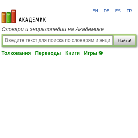
EN
DE
ES
FR
academic.ru
Словари и энциклопедии на Академике
Найти!
Толкования
Переводы
Книги
Игры ⚽