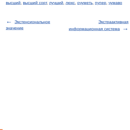
высший
,
высший сорт
,
лучший
,
люкс
,
очуметь
,
пупер
,
чумаво
Экстенсиональное
Экстраактивная
значение
информационная система