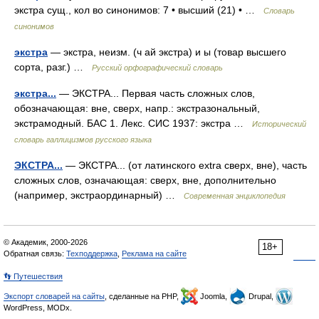
экстра сущ., кол во синонимов: 7 • высший (21) • …
Словарь
синонимов
экстра
— экстра, неизм. (ч ай экстра) и ы (товар высшего
сорта, разг.) …
Русский орфографический словарь
экстра...
— ЭКСТРА... Первая часть сложных слов,
обозначающая: вне, сверх, напр.: экстразональный,
экстрамодный. БАС 1. Лекс. СИС 1937: экстра …
Исторический
словарь галлицизмов русского языка
ЭКСТРА...
— ЭКСТРА... (от латинского extra сверх, вне), часть
сложных слов, означающая: сверх, вне, дополнительно
(например, экстраординарный) …
Современная энциклопедия
© Академик, 2000-2026
18+
Обратная связь:
Техподдержка
,
Реклама на сайте
👣 Путешествия
Экспорт словарей на сайты
, сделанные на PHP,
Joomla,
Drupal,
WordPress, MODx.