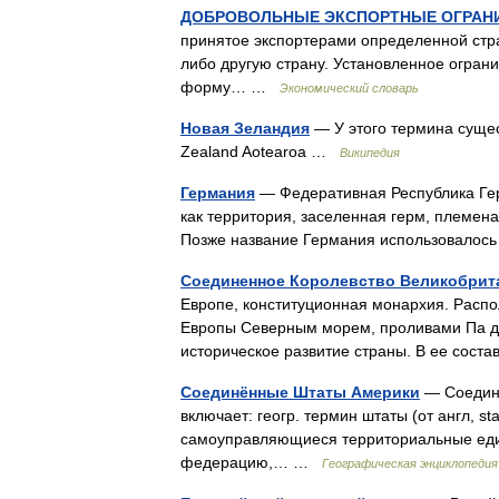
ДОБРОВОЛЬНЫЕ ЭКСПОРТНЫЕ ОГРАН
принятое экспортерами определенной стра
либо другую страну. Установленное огран
форму… …
Экономический словарь
Новая Зеландия
— У этого термина сущес
Zealand Aotearoa …
Википедия
Германия
— Федеративная Республика Герм
как территория, заселенная герм, племена
Позже название Германия использовалос
Соединенное Королевство Великобрит
Европе, конституционная монархия. Распо
Европы Северным морем, проливами Па д
историческое развитие страны. В ее сос
Соединённые Штаты Америки
— Соедине
включает: геогр. термин штаты (от англ, st
самоуправляющиеся территориальные един
федерацию,… …
Географическая энциклопедия