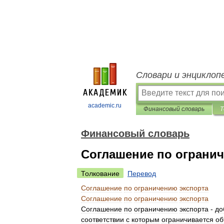
Словари и энциклоп
academic.ru
Финансовый словарь
Т
Финансовый словарь
Соглашение по ограни
Толкование
Перевод
Соглашение
по
ограничению
экспорта
Соглашение
по
ограничению
экспорта
Соглашение
по
ограничению
экспорта
-
до
соответствии
с
которым
ограничивается
о