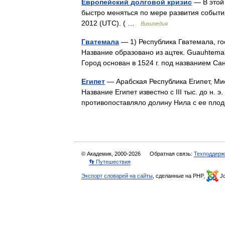
Европейский долговой кризис
— В этой
быстро меняться по мере развития события
2012 (UTC). ( …
Википедия
Гватемала
— 1) Республика Гватемала, го
Название образовано из ацтек. Guauhtemal
Город основан в 1524 г. под названием С
Египет
— Арабская Республика Египет, Миср
Название Египет известно с III тыс. до н. э
противопоставляло долину Нила с ее пл
© Академик, 2000-2026
Обратная связь:
Техподдерж
👣 Путешествия
Экспорт словарей на сайты
, сделанные на PHP,
Jo