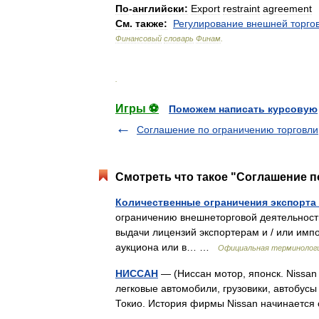
По
-
английски:
Export
restraint
agreement
См
.
также:
Регулирование
внешней
торго
Финансовый
словарь
Финам
.
.
Игры ⚽
Поможем написать курсовую
Соглашение по ограничению торговли
Смотреть что такое "Соглашение п
Количественные ограничения экспорта 
ограничению внешнеторговой деятельности
выдачи лицензий экспортерам и / или импо
аукциона или в… …
Официальная терминолог
НИССАН
— (Ниссан мотор, японск. Nissan
легковые автомобили, грузовики, автобусы
Токио. История фирмы Nissan начинается