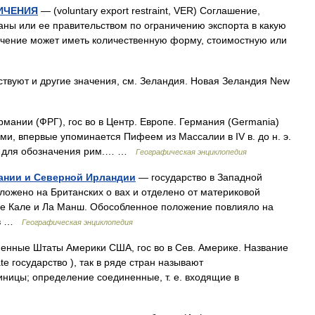
ИЧЕНИЯ
— (voluntary export restraint, VER) Соглашение,
ны или ее правительством по ограничению экспорта в какую
ичение может иметь количественную форму, стоимостную или
твуют и другие значения, см. Зеландия. Новая Зеландия New
ании (ФРГ), гос во в Центр. Европе. Германия (Germania)
ми, впервые упоминается Пифеем из Массалии в IV в. до н. э.
ь для обозначения рим.… …
Географическая энциклопедия
ании и Северной Ирландии
— государство в Западной
ложено на Британских о вах и отделено от материковой
е Кале и Ла Манш. Обособленное положение повлияло на
тав …
Географическая энциклопедия
нные Штаты Америки США, гос во в Сев. Америке. Название
ate государство ), так в ряде стран называют
ицы; определение соединенные, т. е. входящие в