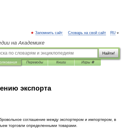
Запомнить сайт
Словарь на свой сайт
RU
едии на Академике
Найти!
олкования
Переводы
Книги
Игры ⚽
чению экспорта
бровольное
соглашение
между
экспортером
и
импортером
,
в
бъем
торговли
определенными
товарами
.