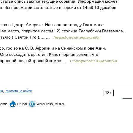
 статье описываются текущие события. Информация может
. Вы просматриваете статью в версии от 14:59 13 декабря
с во в Центр. Америке. Названа по городу Гватемала.
lan место, покрытое лесом . 2) столица Республики Гватемала.
антьяго ( Святой Яго ).… …
Географическая энциклопедия
, гос во на С. В. Африки и на Синайском п ове Азии.
. Оно восходит к др. егип. Кипет черная земля , что
одородной почвой красной земле …
Географическая энциклопедия
ка
,
Реклама на сайте
18+
omla,
Drupal,
WordPress, MODx.