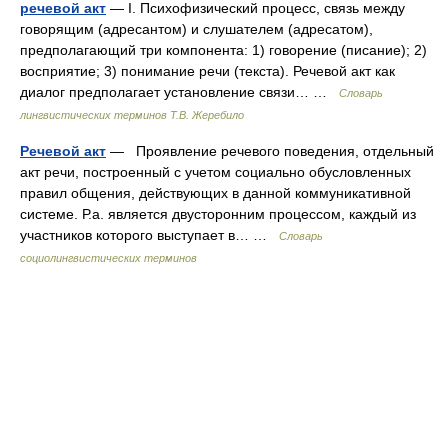
речевой акт
— I. Психофизический процесс, связь между
говорящим (адресантом) и слушателем (адресатом),
предполагающий три компонента: 1) говорение (писание); 2)
восприятие; 3) понимание речи (текста). Речевой акт как
диалог предполагает установление связи… …
Словарь
лингвистических терминов Т.В. Жеребило
Речевой акт
— Проявление речевого поведения, отдельный
акт речи, построенный с учетом социально обусловленных
правил общения, действующих в данной коммуникативной
системе. Р.а. является двусторонним процессом, каждый из
участников которого выступает в… …
Словарь
социолингвистических терминов