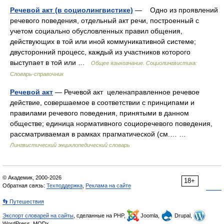
Речевой акт (в социолингвистике)
— Одно из проявлений
речевого поведения, отдельный акт речи, построенный с
учетом социально обусловленных правил общения,
действующих в той или иной коммуникативной системе;
двусторонний процесс, каждый из участников которого
выступает в той или …
Общее языкознание. Социолингвистика:
Словарь-справочник
Речевой акт
— Речевой акт целенаправленное речевое
действие, совершаемое в соответствии с принципами и
правилами речевого поведения, принятыми в данном
обществе; единица нормативного социоречевого поведения,
рассматриваемая в рамках прагматической (см.… …
Лингвистический энциклопедический словарь
© Академик, 2000-2026
18+
Обратная связь:
Техподдержка
,
Реклама на сайте
👣 Путешествия
Экспорт словарей на сайты
, сделанные на PHP,
Joomla,
Drupal,
WordPress, MODx.