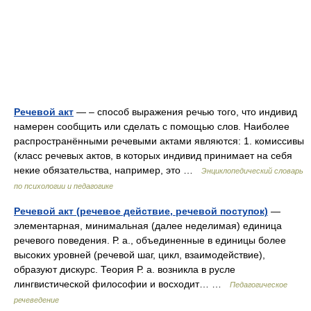
Речевой акт
— – способ выражения речью того, что индивид
намерен сообщить или сделать с помощью слов. Наиболее
распространёнными речевыми актами являются: 1. комиссивы
(класс речевых актов, в которых индивид принимает на себя
некие обязательства, например, это …
Энциклопедический словарь
по психологии и педагогике
Речевой акт (речевое действие, речевой поступок)
—
элементарная, минимальная (далее неделимая) единица
речевого поведения. Р. а., объединенные в единицы более
высоких уровней (речевой шаг, цикл, взаимодействие),
образуют дискурс. Теория Р. а. возникла в русле
лингвистической философии и восходит… …
Педагогическое
речеведение