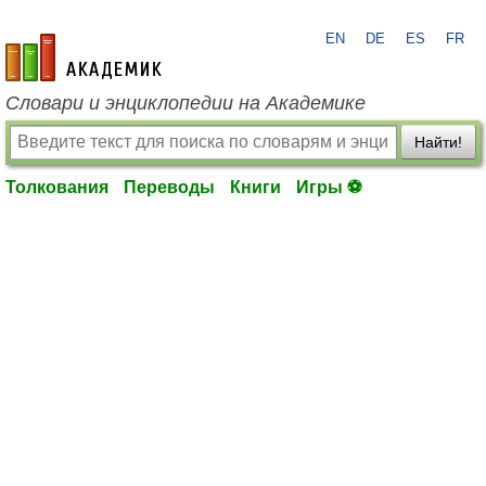
EN
DE
ES
FR
academic.ru
Словари и энциклопедии на Академике
Найти!
Толкования
Переводы
Книги
Игры ⚽