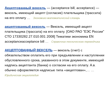
Акцептованный вексель
— (acceptance bill, acceptance) —
вексель, имеющий акцепт (согласие) плательщика (трассата)
на его оплату …
Экономико-математический словарь
акцептованный вексель
— Вексель, имеющий акцепт
плательщика (трассата) на его оплату. [ОАО РАО "ЕЭС России"
СТО 17330282.27.010.001 2008] Тематики экономика EN
acceptanceacceptance bill …
Справочник технического переводчика
АКЦЕПТОВАННЫЙ ВЕКСЕЛЬ
— вексель (счет) с
обязательством оплатить его при предъявлении и наступлении
обусловленного срока, указанного в этом документе, имеющий
надпись акцептанта (банка) о согласии на его оплату. А.в.
обычно оформляется надписью типа «акцептован»,… …
Юридическая энциклопедия