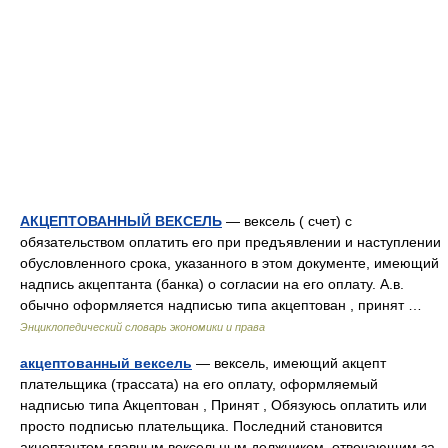
АКЦЕПТОВАННЫЙ ВЕКСЕЛЬ
— вексель ( счет) с
обязательством оплатить его при предъявлении и наступлении
обусловленного срока, указанного в этом документе, имеющий
надпись акцептанта (банка) о согласии на его оплату. А.в.
обычно оформляется надписью типа акцептован , принят …
Энциклопедический словарь экономики и права
акцептованный вексель
— вексель, имеющий акцепт
плательщика (трассата) на его оплату, оформляемый
надписью типа Акцептован , Принят , Обязуюсь оплатить или
просто подписью плательщика. Последний становится
акцептантом главным вексельным должником, отвечающим за