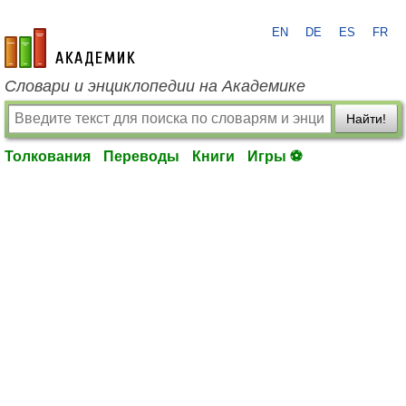
EN
DE
ES
FR
academic.ru
Словари и энциклопедии на Академике
Найти!
Толкования
Переводы
Книги
Игры ⚽