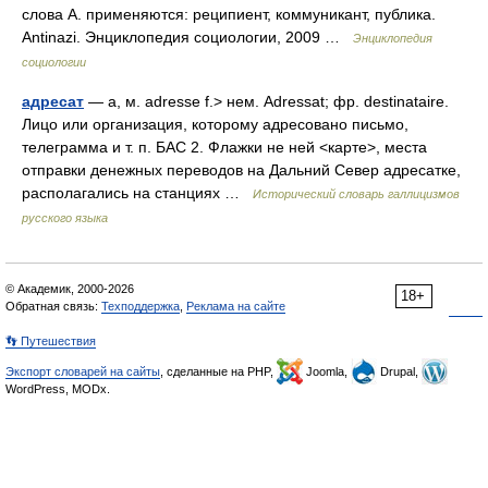
слова А. применяются: реципиент, коммуникант, публика.
Antinazi. Энциклопедия социологии, 2009 …
Энциклопедия
социологии
адресат
— а, м. adresse f.> нем. Adressat; фр. destinataire.
Лицо или организация, которому адресовано письмо,
телеграмма и т. п. БАС 2. Флажки не ней <карте>, места
отправки денежных переводов на Дальний Север адресатке,
располагались на станциях …
Исторический словарь галлицизмов
русского языка
© Академик, 2000-2026
18+
Обратная связь:
Техподдержка
,
Реклама на сайте
👣 Путешествия
Экспорт словарей на сайты
, сделанные на PHP,
Joomla,
Drupal,
WordPress, MODx.