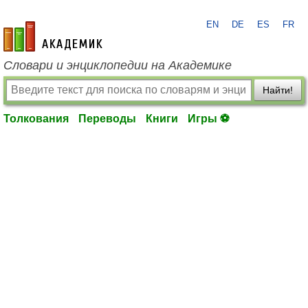
EN
DE
ES
FR
academic.ru
Словари и энциклопедии на Академике
Найти!
Толкования
Переводы
Книги
Игры ⚽