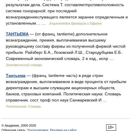
результатам дела. Система Т. составляетпротивоположность
системе гонорарной: при последней
вознаграждениеслужащего является заранее определенным и
установленным… …
Энциклопедия Брокгауза и Ефрона
ТАНТЬЕМА
— (от франц. tantieme) дополнительное
вознаграждение, премия, выплачиваемая высшему
руководящему составу фирмы из полученной фирмой чистой
прибыли. Райзберг Б.А., Лозовский Л.Ш., Стародубцева Е.Б..
Современный экономический словарь. 2 е изд., испр …
Экономический словарь
Тантьема
— (франц. tantieme часть) в ряде стран
вознаграждение, выплачиваемое в виде процента от прибыли
директорам и высшим служащим акционерных обществ,
банков, страховых компаний. Политическая наука: Словарь
справочник. сост. проф пол наук Санжаревский И …
Политология. Словарь.
© Академик, 2000-2026
18+
Обратная связь:
Техподдержка
,
Реклама на сайте