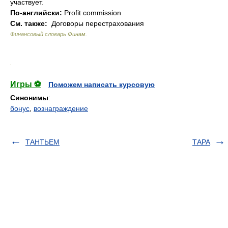
участвует.
По-английски:
Profit commission
См. также:
Договоры перестрахования
Финансовый словарь Финам
.
.
Игры ⚽
Поможем написать курсовую
Синонимы
:
бонус
,
вознаграждение
ТАНТЬЕМ
ТАРА