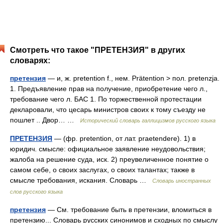
Смотреть что такое "ПРЕТЕНЗИЯ" в других
словарях:
претензия
— и, ж. pretention f., нем. Prätention > пол. pretenzja.
1. Предъявление прав на получение, приобретение чего л.,
требование чего л. БАС 1. По торжественной протестации
декларовали, что цесарь министров своих к тому съезду не
пошлет .. Двор… …
Исторический словарь галлицизмов русского языка
ПРЕТЕНЗИЯ
— (фр. pretention, от лат. praetendere). 1) в
юридич. смысле: официальное заявление неудовольствия;
жалоба на решение суда, иск. 2) преувеличенное понятие о
самом себе, о своих заслугах, о своих талантах; также в
смысле требования, искания. Словарь …
Словарь иностранных
слов русского языка
претензия
— См. требование быть в претензии, вломиться в
претензию... Словарь русских синонимов и сходных по смыслу