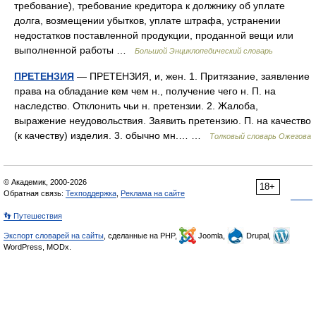
требование), требование кредитора к должнику об уплате
долга, возмещении убытков, уплате штрафа, устранении
недостатков поставленной продукции, проданной вещи или
выполненной работы …
Большой Энциклопедический словарь
ПРЕТЕНЗИЯ
— ПРЕТЕНЗИЯ, и, жен. 1. Притязание, заявление
права на обладание кем чем н., получение чего н. П. на
наследство. Отклонить чьи н. претензии. 2. Жалоба,
выражение неудовольствия. Заявить претензию. П. на качество
(к качеству) изделия. 3. обычно мн.… …
Толковый словарь Ожегова
© Академик, 2000-2026
18+
Обратная связь:
Техподдержка
,
Реклама на сайте
👣 Путешествия
Экспорт словарей на сайты
, сделанные на PHP,
Joomla,
Drupal,
WordPress, MODx.