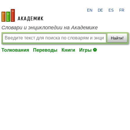
EN
DE
ES
FR
academic.ru
Словари и энциклопедии на Академике
Найти!
Толкования
Переводы
Книги
Игры ⚽