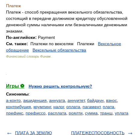
Платеж
Платеж - способ прекращения вексельного обязательства,
состоящий в передаче должником кредитору обусловленной
денежной суммы наличными или безналичными денежными
знаками.
По-английски:
Payment
См. также:
Платежи по векселям Платежи
Вексельное
обращение
Вексельные обязательства
Финансовый словарь Финам
.
.
Игры ⚽
Нужно решить контрольную?
Синонимы
:
а-конто
,
акциденция
,
аннуата
,
аннуитет
,
байдаун
,
взнос
,
контрибуция
,
крумпинг
,
налог
,
оплата
,
пагамент
,
плата
,
префикс
,
префиссо
,
расплата
,
роялти
,
сумма
,
транш
,
уплата
ПЛАТА ЗА ЗЕМЛЮ
ПЛАТЕЖЕСПОСОБНОСТЬ