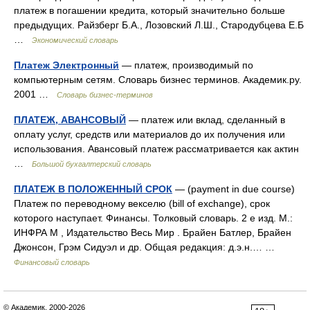
платеж в погашении кредита, который значительно больше
предыдущих. Райзберг Б.А., Лозовский Л.Ш., Стародубцева Е.Б
…
Экономический словарь
Платеж Электронный
— платеж, производимый по
компьютерным сетям. Словарь бизнес терминов. Академик.ру.
2001 …
Словарь бизнес-терминов
ПЛАТЕЖ, АВАНСОВЫЙ
— платеж или вклад, сделанный в
оплату услуг, средств или материалов до их получения или
использования. Авансовый платеж рассматривается как актин
…
Большой бухгалтерский словарь
ПЛАТЕЖ В ПОЛОЖЕННЫЙ СРОК
— (payment in due course)
Платеж по переводному векселю (bill of exchange), срок
которого наступает. Финансы. Толковый словарь. 2 е изд. М.:
ИНФРА М , Издательство Весь Мир . Брайен Батлер, Брайен
Джонсон, Грэм Сидуэл и др. Общая редакция: д.э.н.… …
Финансовый словарь
© Академик, 2000-2026