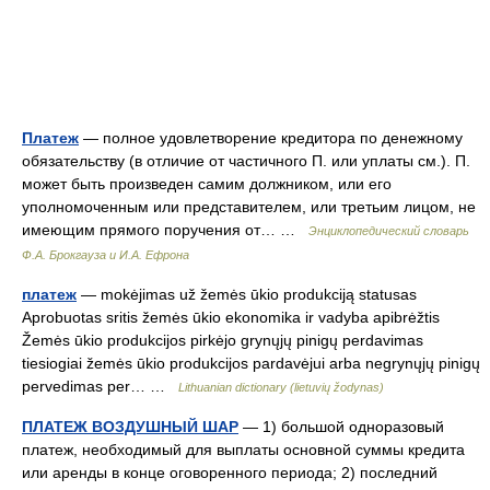
Платеж
— полное удовлетворение кредитора по денежному
обязательству (в отличие от частичного П. или уплаты см.). П.
может быть произведен самим должником, или его
уполномоченным или представителем, или третьим лицом, не
имеющим прямого поручения от… …
Энциклопедический словарь
Ф.А. Брокгауза и И.А. Ефрона
платеж
— mokėjimas už žemės ūkio produkciją statusas
Aprobuotas sritis žemės ūkio ekonomika ir vadyba apibrėžtis
Žemės ūkio produkcijos pirkėjo grynųjų pinigų perdavimas
tiesiogiai žemės ūkio produkcijos pardavėjui arba negrynųjų pinigų
pervedimas per… …
Lithuanian dictionary (lietuvių žodynas)
ПЛАТЕЖ ВОЗДУШНЫЙ ШАР
— 1) большой одноразовый
платеж, необходимый для выплаты основной суммы кредита
или аренды в конце оговоренного периода; 2) последний