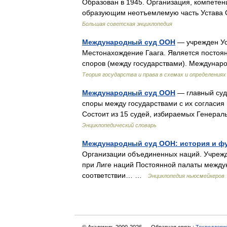
Образован в 1945. Организация, компетен
образующим неотъемлемую часть Устава 
Большая советская энциклопедия
Международный суд ООН
— учрежден Ус
Местонахождение Гаага. Является посто
споров (между государствами). Междун
Теория государства и права в схемах и определениях
Международный суд ООН
— главный суд
споры между государствами с их согласия
Состоит из 15 судей, избираемых Генер
Энциклопедический словарь
Международный суд ООН: история и ф
Организации объединенных наций. Учрежд
при Лиге наций Постоянной палаты междун
соответствии… …
Энциклопедия ньюсмейкеров