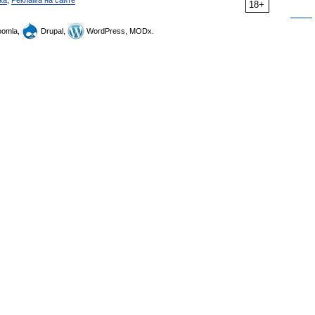
ка
,
Реклама на сайте
18+
omla,
Drupal,
WordPress, MODx.