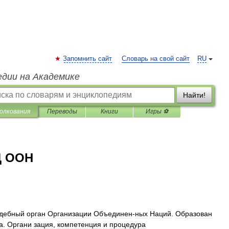
Запомнить сайт
Словарь на свой сайт
RU
едии на Академике
Найти!
олкования
Переводы
Книги
Игры ⚽
 ООН
дебный
орган
Организации
Объединен
-
ных
Наций
.
Образован
а
.
Органи
зация
,
компетенция
и
процедура