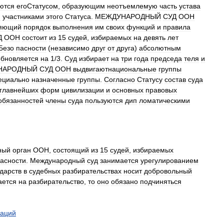
ются
егоСтатусом
,
образующим
неотъемлемую
часть
устава
я
участниками
этого
Статуса
.
МЕЖДУНАРОДНЫЙ
СУД
ООН
ляющий
порядок
выполнения
им
своих
функций
и
правила
Д
ООН
состоит
из
15
судей
,
избираемых
на
девять
лет
Безо
пасности
(
независимо
друг
от
друга
)
абсолютным
обновляется
на
1
/
3
.
Суд
избирает
на
три
года
председа
теля
и
НАРОДНЫЙ
СУД
ООН
выдвигаютнациональные
группы
ециально
назначенные
группы
.
Согласно
Статусу
состав
суда
главнейших
форм
цивилизации
и
основных
правовых
обязанностей
члены
суда
пользуются
дип
ломатическими
ный
орган
ООН
,
состоящий
из
15
судей
,
избираемых
асности
.
Международный
суд
занимается
урегулированием
ударств
в
судебных
разбирательствах
носит
добровольный
ается
на
разбирательство
,
то
оно
обязано
подчиняться
аций