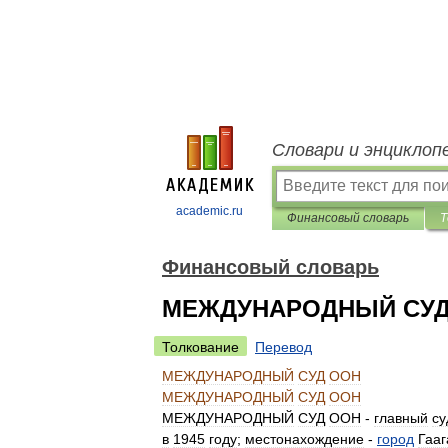
Словари и энциклоп
academic.ru
Финансовый словарь
Т
Финансовый словарь
МЕЖДУНАРОДНЫЙ СУД
Толкование
Перевод
МЕЖДУНАРОДНЫЙ
СУД
ООН
МЕЖДУНАРОДНЫЙ
СУД
ООН
МЕЖДУНАРОДНЫЙ
СУД
ООН
-
главный
су
в
1945
году
;
местонахождение
-
город
Гааг