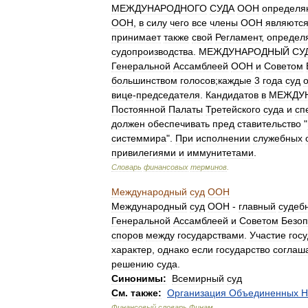
МЕЖДУНАРОДНОГО
СУДА
ООН
определя
ООН
,
в
силу
чего
все
члены
ООН
являютс
принимает
также
свой
Регламент
,
опреде
судопроизводства
.
МЕЖДУНАРОДНЫЙ
СУ
Генеральной
Ассамблеей
ООН
и
Советом
большинством
голосов
;
каждые
3
года
суд
вице
-
председателя
.
Кандидатов
в
МЕЖДУ
Постоянной
Палаты
Третейского
суда
и
сп
должен
обеспечивать
пред
ставительство
"
системмира
".
При
исполнении
служебных
привилегиями
и
иммунитетами
.
Словарь
финансовых
терминов
.
Международный
суд
ООН
Международный
суд
ООН
-
главный
судеб
Генеральной
Ассамблеей
и
Советом
Безоп
споров
между
государствами
.
Участие
гос
характер
,
однако
если
государство
соглаш
решению
суда
.
Синонимы:
Всемирный
суд
См
.
также:
Организация
Объединенных
Н
Финансовый
словарь
Финам
.