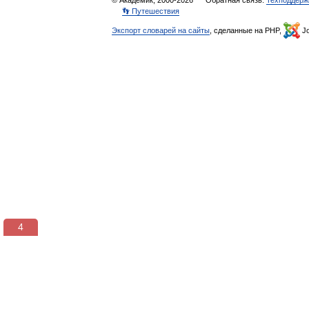
© Академик, 2000-2026
Обратная связь:
Техподдерж
👣 Путешествия
Экспорт словарей на сайты
, сделанные на PHP,
Jo
3