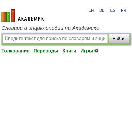
EN
DE
ES
FR
academic.ru
Словари и энциклопедии на Академике
Найти!
Толкования
Переводы
Книги
Игры ⚽