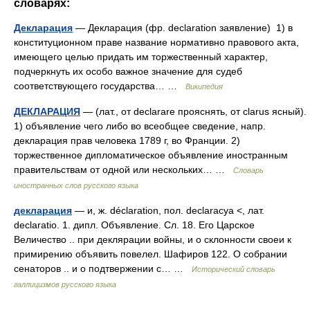
словарях:
Декларация
— Декларация (фр. declaration заявление) 1) в
конституционном праве название нормативно правового акта,
имеющего целью придать им торжественный характер,
подчеркнуть их особо важное значение для судеб
соответствующего государства… …
Википедия
ДЕКЛАРАЦИЯ
— (лат., от declarare прояснять, от clarus ясный).
1) объявление чего либо во всеобщее сведение, напр.
декларация прав человека 1789 г, во Франции. 2)
торжественное дипломатическое объявление иностранным
правительствам от одной или нескольких… …
Словарь
иностранных слов русского языка
декларация
— и, ж. déclaration, пол. declaracya <, лат.
declaratio. 1. дипл. Объявление. Сл. 18. Его Царское
Величество .. при деклярации войны, и о склонности своеи к
примирению объявить повелел. Шафиров 122. О собрании
сенаторов .. и о подтвержении с… …
Исторический словарь
галлицизмов русского языка