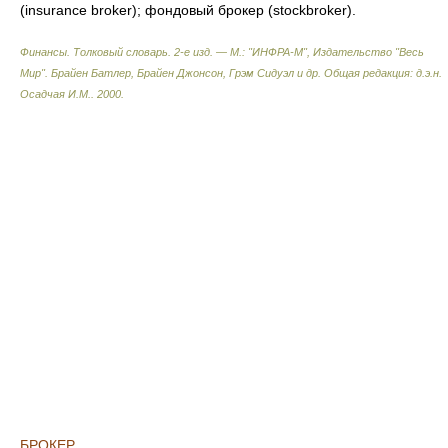
(insurance broker); фондовый брокер (stockbroker).
Финансы. Толковый словарь. 2-е изд. — М.: "ИНФРА-М", Издательство "Весь
Мир".
Брайен Батлер, Брайен Джонсон, Грэм Сидуэл и др. Общая редакция: д.э.н.
Осадчая И.М.
.
2000
.
БРОКЕР