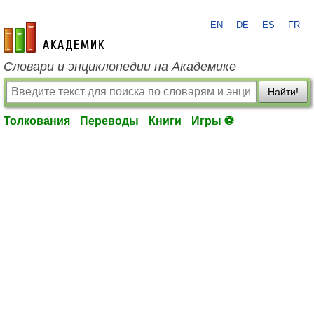
EN
DE
ES
FR
academic.ru
Словари и энциклопедии на Академике
Найти!
Толкования
Переводы
Книги
Игры ⚽