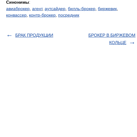
Синонимы
:
авиаброкер
,
агент
,
аутсайдер
,
билль-брокер
,
биржевик
,
конвассер
,
контр-брокер
,
посредник
БРАК ПРОДУКЦИИ
БРОКЕР В БИРЖЕВОМ
КОЛЬЦЕ