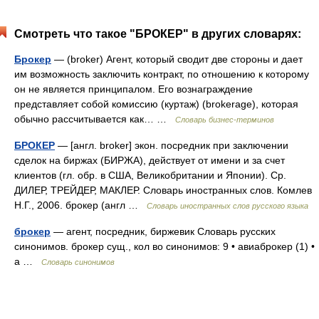
Смотреть что такое "БРОКЕР" в других словарях:
Брокер
— (broker) Агент, который сводит две стороны и дает
им возможность заключить контракт, по отношению к которому
он не является принципалом. Его вознаграждение
представляет собой комиссию (куртаж) (brokerage), которая
обычно рассчитывается как… …
Словарь бизнес-терминов
БРОКЕР
— [англ. broker] экон. посредник при заключении
сделок на биржах (БИРЖА), действует от имени и за счет
клиентов (гл. обр. в США, Великобритании и Японии). Ср.
ДИЛЕР, ТРЕЙДЕР, МАКЛЕР. Словарь иностранных слов. Комлев
Н.Г., 2006. брокер (англ …
Словарь иностранных слов русского языка
брокер
— агент, посредник, биржевик Словарь русских
синонимов. брокер сущ., кол во синонимов: 9 • авиаброкер (1) •
а …
Словарь синонимов