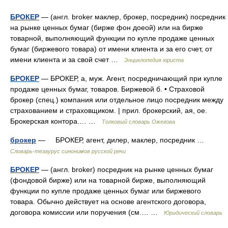
БРОКЕР
— (англ. broker маклер, брокер, посредник) посредник
на рынке ценных бумаг (бирже фон доеой) или на бирже
товарной, выполняющий функции по купле продаже ценных
бумаг (биржевого товара) от имени клиента и за его счет, от
имени клиента и за свой счет …
Энциклопедия юриста
БРОКЕР
— БРОКЕР, а, муж. Агент, посредничающий при купле
продаже ценных бумаг, товаров. Биржевой б. • Страховой
брокер (спец.) компания или отдельное лицо посредник между
страхованием и страховщиком. | прил. брокерский, ая, ое.
Брокерская контора.… …
Толковый словарь Ожегова
брокер
— БРОКЕР, агент, дилер, маклер, посредник …
Словарь-тезаурус синонимов русской речи
БРОКЕР
— (англ. broker) посредник на рынке ценных бумаг
(фондовой бирже) или на товарной бирже, выполняющий
функции по купле продаже ценных бумаг или биржевого
товара. Обычно действует на основе агентского договора,
договора комиссии или поручения (см.… …
Юридический словарь