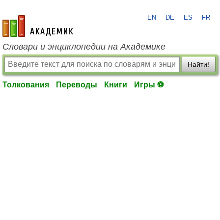
EN
DE
ES
FR
academic.ru
Словари и энциклопедии на Академике
Найти!
Толкования
Переводы
Книги
Игры ⚽