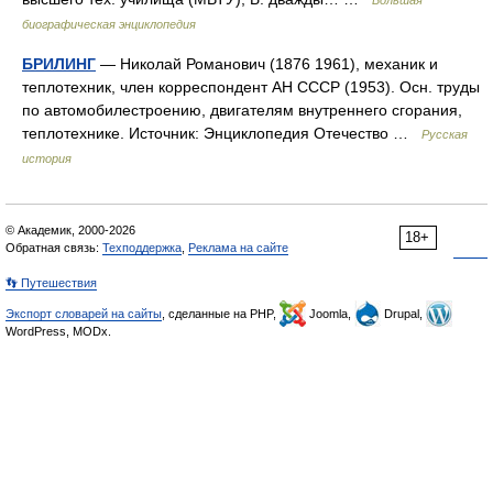
Большая
биографическая энциклопедия
БРИЛИНГ
— Николай Романович (1876 1961), механик и
теплотехник, член корреспондент АН СССР (1953). Осн. труды
по автомобилестроению, двигателям внутреннего сгорания,
теплотехнике. Источник: Энциклопедия Отечество …
Русская
история
© Академик, 2000-2026
18+
Обратная связь:
Техподдержка
,
Реклама на сайте
👣 Путешествия
Экспорт словарей на сайты
, сделанные на PHP,
Joomla,
Drupal,
WordPress, MODx.