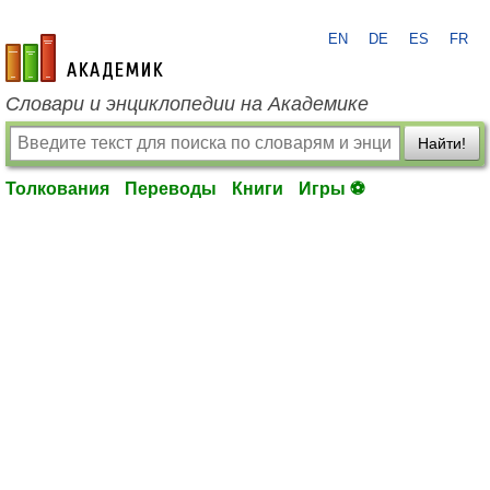
EN
DE
ES
FR
academic.ru
Словари и энциклопедии на Академике
Найти!
Толкования
Переводы
Книги
Игры ⚽