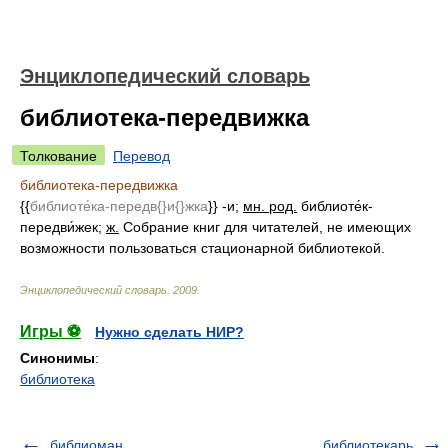
Энциклопедический словарь
библиотека-передвижка
Толкование
Перевод
библиотека-передвижка
{{
библиоте́ка-передв{}и{}жка
}} -и;
мн. род.
библиоте́к-
передви́жек;
ж.
Собрание книг для читателей, не имеющих
возможности пользоваться стационарной библиотекой.
Энциклопедический словарь
.
2009
.
Игры ⚽
Нужно сделать НИР?
Синонимы
:
библиотека
библиоман
библиотекарь