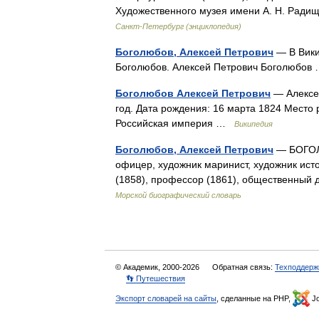
Художественного музея имени А. Н. Ради
Санкт-Петербург (энциклопедия)
Боголюбов, Алексей Петрович
— В Вики
Боголюбов. Алексей Петрович Боголюбо
Боголюбов Алексей Петрович
— Алексей
год. Дата рождения: 16 марта 1824 Место
Российская империя …
Википедия
Боголюбов, Алексей Петрович
— БОГОЛЮ
офицер, художник маринист, художник ист
(1858), профессор (1861), общественный 
Морской биографический словарь
© Академик, 2000-2026
Обратная связь:
Техподдерж
👣 Путешествия
Экспорт словарей на сайты
, сделанные на PHP,
Jo