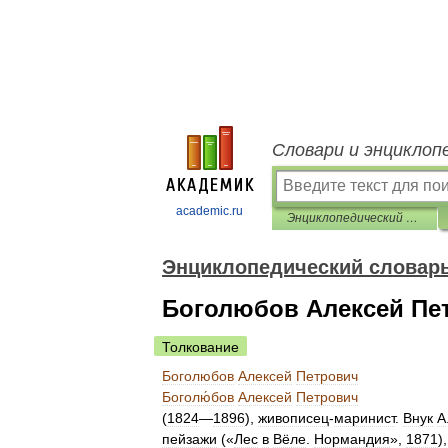
Словари и энциклоп
academic.ru
Энциклопедический словарь
Энциклопедический словар
Боголюбов Алексей Пе
Толкование
Боголюбов
Алексей
Петрович
Боголю́бов
Алексей
Петрович
(
1824
—
1896
),
живописец
-
маринист
.
Внук
А
пейзажи
(«
Лес
в
Вёле
.
Нормандия
»,
1871
)