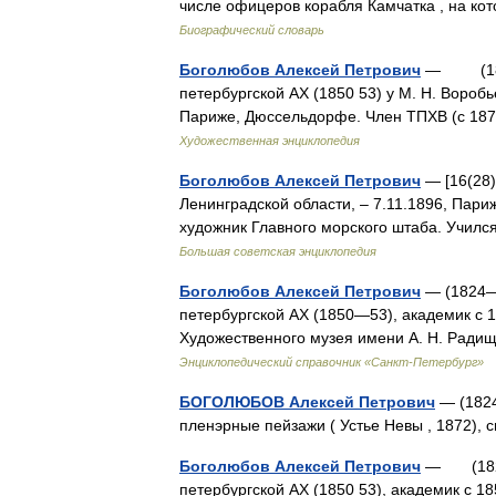
числе офицеров корабля Камчатка , на к
Биографический словарь
Боголюбов Алексей Петрович
— (1824 
петербургской АХ (1850 53) у М. Н. Воробь
Париже, Дюссельдорфе. Член ТПХВ (с 18
Художественная энциклопедия
Боголюбов Алексей Петрович
— [16(28)
Ленинградской области, ‒ 7.11.1896, Пари
художник Главного морского штаба. Училс
Большая советская энциклопедия
Боголюбов Алексей Петрович
— (1824—1
петербургской АХ (1850—53), академик с 
Художественного музея имени А. Н. Ради
Энциклопедический справочник «Санкт-Петербург»
БОГОЛЮБОВ Алексей Петрович
— (1824
пленэрные пейзажи ( Устье Невы , 1872)
Боголюбов Алексей Петрович
— (1824 1
петербургской АХ (1850 53), академик с 1