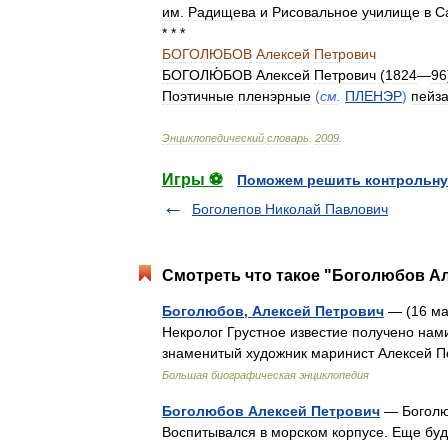
им
.
Радищева
и
Рисовальное
училище
в
С
* * *
БОГОЛЮБОВ
Алексей
Петрович
БОГОЛЮ́БОВ
Алексей
Петрович
(
1824
—
96
Поэтичные
пленэрные
(
см
.
ПЛЕНЭР
)
пейз
Энциклопедический
словарь
.
2009
.
Игры ⚽
Поможем решить контрольну
Боголепов Николай Павлович
Смотреть что такое "Боголюбов Ал
Боголюбов, Алексей Петрович
— (16 ма
Некролог Грустное известие получено нами
знаменитый художник маринист Алексей 
Большая биографическая энциклопедия
Боголюбов Алексей Петрович
— Боголюб
Воспитывался в морском корпусе. Еще буд