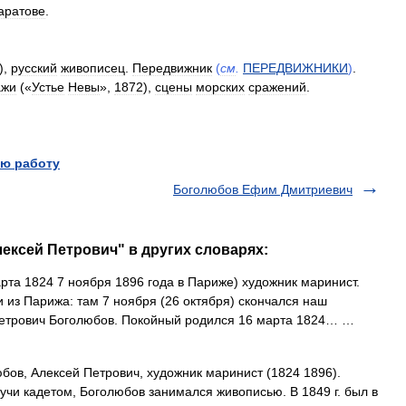
аратове
.
),
русский
живописец
.
Передвижник
(
см
.
ПЕРЕДВИЖНИКИ
)
.
ажи
(«
Устье
Невы
»,
1872
),
сцены
морских
сражений
.
ю работу
Боголюбов Ефим Дмитриевич
ексей Петрович" в других словарях:
рта 1824 7 ноября 1896 года в Париже) художник маринист.
 из Парижа: там 7 ноября (26 октября) скончался наш
Петрович Боголюбов. Покойный родился 16 марта 1824… …
ов, Алексей Петрович, художник маринист (1824 1896).
учи кадетом, Боголюбов занимался живописью. В 1849 г. был в