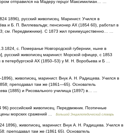
отором отправился на Мадеру герцог Максимилиан… …
1896), русский живописец. Маринист. Учился в
ёва и Б. П. Виллевальде; пенсионер АХ (1854 60), работал в
73; см. Передвижники). С 1873 жил преимущественно… …
.3.1824, с. Померанье Новгородской губернии, ныне в
ж], русский живописец маринист. Морской офицер, с 1853
я в петербургской АХ (1850‒53) у М. Н. Воробьева и Б …
896), живописец, маринист. Внук А. Н. Радищева. Учился в
1858; преподавал там же (1861—65). Основатель
щева (1885) и Рисовального училища (1897) в… …
 96) российский живописец. Передвижник. Поэтичные
, сцены морских сражений …
Большой Энциклопедический словарь
896), живописец, маринист. Внук А. Н. Радищева. Учился в
858; преподавал там же (1861 65). Основатель