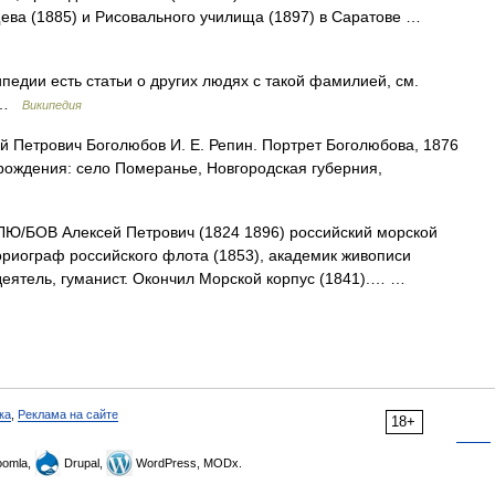
щева (1885) и Рисовального училища (1897) в Саратове …
педии есть статьи о других людях с такой фамилией, см.
в …
Википедия
 Петрович Боголюбов И. Е. Репин. Портрет Боголюбова, 1876
 рождения: село Померанье, Новгородская губерния,
/БОВ Алексей Петрович (1824 1896) российский морской
ориограф российского флота (1853), академик живописи
деятель, гуманист. Окончил Морской корпус (1841).… …
ка
,
Реклама на сайте
18+
omla,
Drupal,
WordPress, MODx.