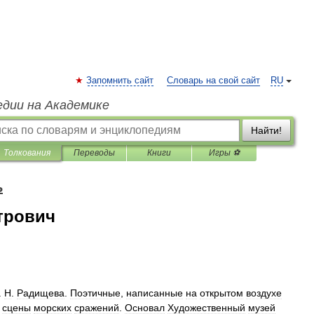
Запомнить сайт
Словарь на свой сайт
RU
едии на Академике
Найти!
Толкования
Переводы
Книги
Игры ⚽
ь
трович
.
Н
.
Радищева
.
Поэтичные
,
написанные
на
открытом
воздухе
,
сцены
морских
сражений
.
Основал
Художественный
музей