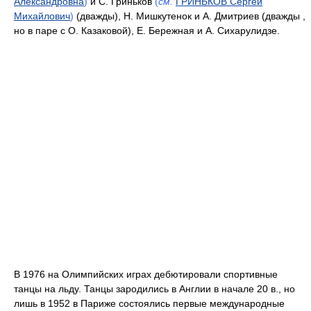
Александровна
)
и С. Гриньков
(
см.
ГРИНЬКОВ Сеpгей
Михайлович
)
(дважды), Н. Мишкутенок и А. Дмитриев (дважды ,
но в паре с О. Казаковой), Е. Бережная и А. Сихарулидзе.
В 1976 на Олимпийских играх дебютировали спортивные
танцы на льду. Танцы зародились в Англии в начале 20 в., но
лишь в 1952 в Париже состоялись первые международные