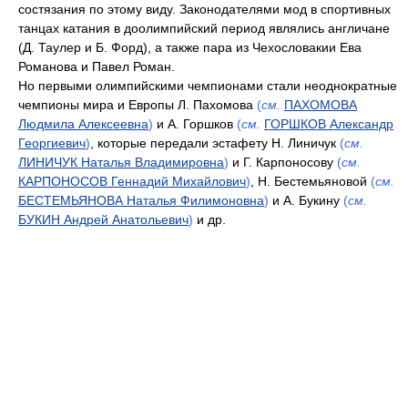
состязания по этому виду. Законодателями мод в спортивных
танцах катания в доолимпийский период являлись англичане
(Д. Таулер и Б. Форд), а также пара из Чехословакии Ева
Романова и Павел Роман.
Но первыми олимпийскими чемпионами стали неоднократные
чемпионы мира и Европы Л. Пахомова
(
см.
ПАХОМОВА
Людмила Алексеевна
)
и А. Горшков
(
см.
ГОРШКОВ Александр
Георгиевич
)
, которые передали эстафету Н. Линичук
(
см.
ЛИНИЧУК Наталья Владимировна
)
и Г. Карпоносову
(
см.
КАРПОНОСОВ Геннадий Михайлович
)
, Н. Бестемьяновой
(
см.
БЕСТЕМЬЯНОВА Наталья Филимоновна
)
и А. Букину
(
см.
БУКИН Андрей Анатольевич
)
и др.