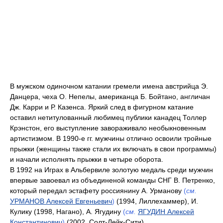
В мужском одиночном катании гремели имена австрийца Э.
Данцера, чеха О. Непелы, американца Б. Бойтано, англичан
Дж. Карри и Р. Казенса. Яркий след в фигурном катание
оставил нетитулованный любимец публики канадец Толлер
Крэнстон, его выступление завораживало необыкновенным
артистизмом. В 1990-е гг. мужчины отлично освоили тройные
прыжки (женщины также стали их включать в свои программы)
и начали исполнять прыжки в четыре оборота.
В 1992 на Играх в Альбервиле золотую медаль среди мужчин
впервые завоевал из объединеной команды СНГ В. Петренко,
который передал эстафету россиянину А. Урманову
(
см.
УРМАНОВ Алексей Евгеньевич
)
(1994, Лиллехаммер), И.
Кулику (1998, Нагано), А. Ягудину
(
см.
ЯГУДИН Алексей
Константинович
)
(2002, Солт-Лейк-Сити).