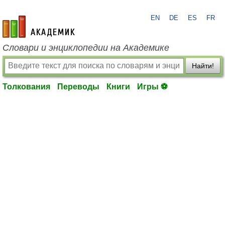
EN
DE
ES
FR
academic.ru
Словари и энциклопедии на Академике
Найти!
Толкования
Переводы
Книги
Игры ⚽