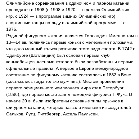
Олимпийские соревнования в одиночном и парном катании
проводятся с 1908 (в 1908 и 1920 — в рамках Олимпийских
игр, с 1924 — в программе зимних Олимпийских игр),
спортивные танцы на льду в олимпийской программе — с
1976.
Родиной фигурного катания является Голландия. Именно там в
13—14 вв. появились первые коньки с железными полозьями,
что дало мощный толчок развитию этого вида спорта. В 1742 в
Эдинбурге (Шотландия) был основан первый клуб
конькобежцев, членами которого были разработаны и первые
официальные правила. А первое в Европе международное
состязание по фигурному катанию состоялось в 1882 в Вене
(состязались тогда только мужчины). Местом проведения
первого официального чемпионата мира стал Петербург
(1896), где первое место занял немецкий фигурист Г. Фукс. В
начале 20 в. были изобретены основные типы прыжков в
фигурном катании, которые назвали именами из создателей
Сальхов, Лутц, Риттбергер, Аксель Паульсен.