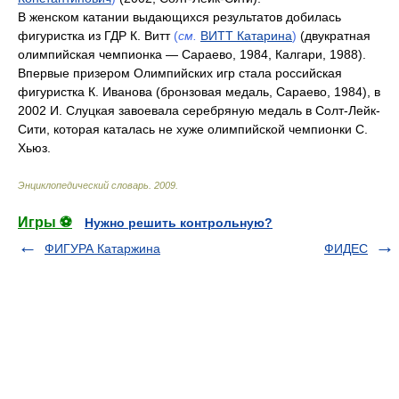
В женском катании выдающихся результатов добилась
фигуристка из ГДР К. Витт
(
см.
ВИТТ Катарина
)
(двукратная
олимпийская чемпионка — Сараево, 1984, Калгари, 1988).
Впервые призером Олимпийских игр стала российская
фигуристка К. Иванова (бронзовая медаль, Сараево, 1984), в
2002 И. Слуцкая завоевала серебряную медаль в Солт-Лейк-
Сити, которая каталась не хуже олимпийской чемпионки С.
Хьюз.
Энциклопедический словарь
.
2009
.
Игры ⚽
Нужно решить контрольную?
ФИГУРА Катаржина
ФИДЕС