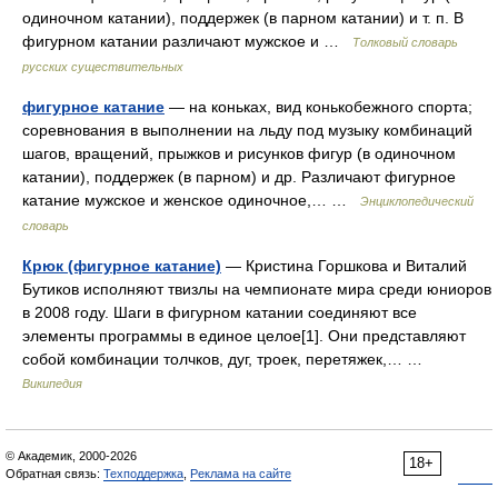
одиночном катании), поддержек (в парном катании) и т. п. В
фигурном катании различают мужское и …
Толковый словарь
русских существительных
фигурное катание
— на коньках, вид конькобежного спорта;
соревнования в выполнении на льду под музыку комбинаций
шагов, вращений, прыжков и рисунков фигур (в одиночном
катании), поддержек (в парном) и др. Различают фигурное
катание мужское и женское одиночное,… …
Энциклопедический
словарь
Крюк (фигурное катание)
— Кристина Горшкова и Виталий
Бутиков исполняют твизлы на чемпионате мира среди юниоров
в 2008 году. Шаги в фигурном катании соединяют все
элементы программы в единое целое[1]. Они представляют
собой комбинации толчков, дуг, троек, перетяжек,… …
Википедия
© Академик, 2000-2026
18+
Обратная связь:
Техподдержка
,
Реклама на сайте