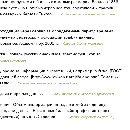
нными продуктами в больших и малых размерах. Вавилов 1856.
ную пустыню и открыв через нее трансарктический трафик
на северных берегах Тихого …
Исторический словарь галлицизмов
оходящий через сервер за определенный период времени.
учаемых сервером; и исходящий трафик данных,
терминов. Академик.ру. 2001 …
Словарь бизнес-терминов
ка Словарь русских синонимов. трафик сущ., кол во
ловарь синонимов
 времени информации выраженный, например, в бит/с. [ГОСТ
ающей среде. [http://www.lexikon.ru/rekl/a eng.html] Тематики
traffic …
Справочник технического переводчика
едачи и приёма данных …
Большая политехническая энциклопедия
 движение. Объем информации, передаваемой за единицу
передачи данных. Бывает «мобильный» трафик, интернет
ь движения), почтовый трафик… …
Cловарь современной лексики,