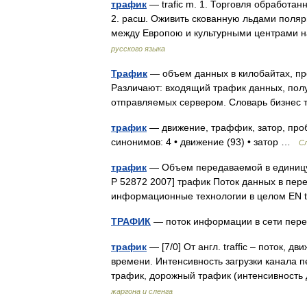
трафик
— trafic m. 1. Торговля обработа
2. расш. Оживить скованную льдами поляр
между Европою и культурными центрами 
русского языка
Трафик
— объем данных в килобайтах, пр
Различают: входящий трафик данных, пол
отправляемых сервером. Словарь бизнес 
трафик
— движение, траффик, затор, проб
синонимов: 4 • движение (93) • затор …
С
трафик
— Объем передаваемой в единицу
Р 52872 2007] трафик Поток данных в перед
информационные технологии в целом EN 
ТРАФИК
— поток информации в сети пер
трафик
— [7/0] От англ. traffic – поток,
времени. Интенсивность загрузки канала 
трафик, дорожный трафик (интенсивност
жаргона и сленга