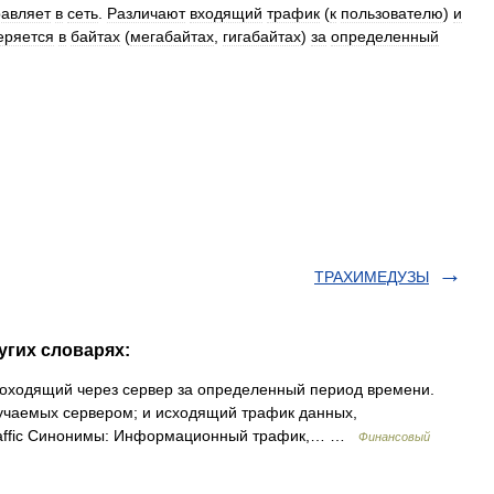
равляет
в
сеть
.
Различают
входящий
трафик
(
к
пользователю
)
и
еряется
в
байтах
(
мегабайтах
,
гигабайтах
)
за
определенный
ТРАХИМЕДУЗЫ
угих словарях:
оходящий через сервер за определенный период времени.
учаемых сервером; и исходящий трафик данных,
Traffic Синонимы: Информационный трафик,… …
Финансовый