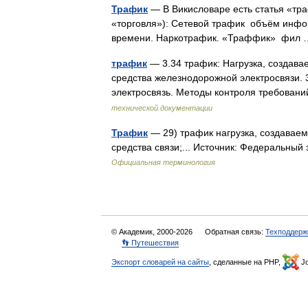
Трафик
— В Викисловаре есть статья «траф
«торговля»): Сетевой трафик объём инфо
времени. Наркотрафик. «Траффик» фи
трафик
— 3.34 трафик: Нагрузка, создава
средства железнодорожной электросвязи. 
электросвязь. Методы контроля требова
технической документации
Трафик
— 29) трафик нагрузка, создаваем
средства связи;... Источник: Федеральный 
Официальная терминология
© Академик, 2000-2026
Обратная связь:
Техподдерж
👣 Путешествия
Экспорт словарей на сайты
, сделанные на PHP,
Jo