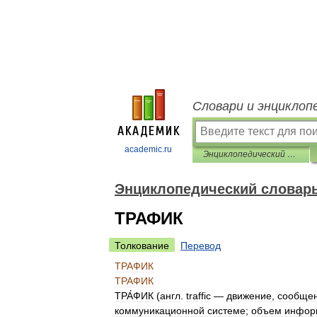
Словари и энциклоп
academic.ru
Энциклопедический словарь
Энциклопедический словар
ТРАФИК
Толкование
Перевод
ТРАФИК
ТРАФИК
ТРА́ФИК
(
англ
.
traffic
—
движение
,
сообще
коммуникационной
системе
;
объем
инфор