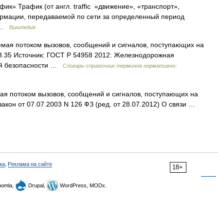
ик» Трафик (от англ. traffic «движение», «транспорт»,
рмации, передаваемой по сети за определенный период
л …
Википедия
емая потоком вызовов, сообщений и сигналов, поступающих на
3.35 Источник: ГОСТ Р 54958 2012: Железнодорожная
ний безопасности …
Словарь-справочник терминов нормативно-
ая потоком вызовов, сообщений и сигналов, поступающих на
закон от 07.07.2003 N 126 ФЗ (ред. от 28.07.2012) О связи …
ка
,
Реклама на сайте
18+
omla,
Drupal,
WordPress, MODx.