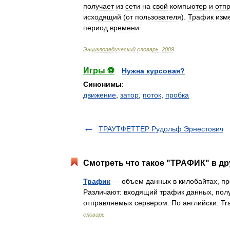
получает
из
сети
на
свой
компьютер
и
отп
исходящий
(
от
пользователя
).
Трафик
изм
период
времени
.
Энциклопедический
словарь
.
2009
.
Игры ⚽
Нужна курсовая?
Синонимы
:
движение
,
затор
,
поток
,
пробка
ТРАУТФЕТТЕР Рудольф Эрнестович
Смотреть что такое "ТРАФИК" в др
Трафик
— объем данных в килобайтах, пр
Различают: входящий трафик данных, пол
отправляемых сервером. По английски: 
словарь