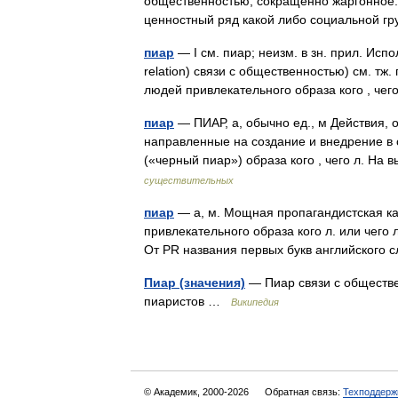
общественностью; сокращённо жаргонное:
ценностный ряд какой либо социальной
пиар
— I см. пиар; неизм. в зн. прил. Исполь
relation) связи с общественностью) см. тж
людей привлекательного образа кого , ч
пиар
— ПИАР, а, обычно ед., м Действия, 
направленные на создание и внедрение в 
(«черный пиар») образа кого , чего л. Н
существительных
пиар
— а, м. Мощная пропагандистская ка
привлекательного образа кого л. или чего 
От PR названия первых букв английског
Пиар (значения)
— Пиар связи с обществе
пиаристов …
Википедия
© Академик, 2000-2026
Обратная связь:
Техподдерж