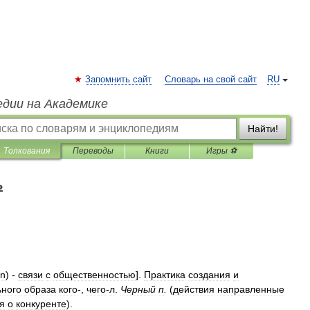
Запомнить сайт
Словарь на свой сайт
RU
едии на Академике
Найти!
Толкования
Переводы
Книги
Игры ⚽
ь
on
) -
связи
с
общественностью
].
Практика
создания
и
ьного
образа
кого
-,
чего
-
л
.
Черный
п
.
(
действия
направленные
я
о
конкуренте
).