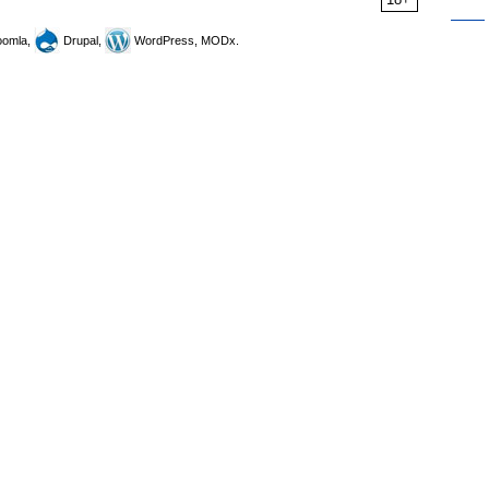
omla,
Drupal,
WordPress, MODx.