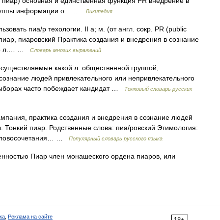
 пиар) основная и единственная функция PR внедрение в
 группы информации о… …
Википедия
зовать пиа/р техологии. II а; м. (от англ. сокр. PR (public
. пиар, пиаровский Практика создания и внедрения в сознание
его л.… …
Словарь многих выражений
осуществляемые какой л. общественной группой,
сознание людей привлекательного или непривлекательного
а выборах часто побеждает кандидат …
Толковый словарь русских
мпания, практика создания и внедрения в сознание людей
л. Тонкий пиар. Родственные слова: пиа/ровский Этимология:
о словосочетания… …
Популярный словарь русского языка
нностью Пиар член монашеского ордена пиаров, или
ка
,
Реклама на сайте
18+