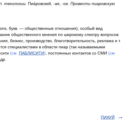
п
.
техологии
.
Пиа́ровский
, -
ая
, -
ое
.
Провести
пиаровскую
ions
,
букв
. —
общественные
отношения
),
особый
вид
вание
общественного
мнения
по
широкому
спектру
вопросов
ания
,
бизнес
,
производство
,
благотворительность
,
реклама
и
т
.
тся
специалистами
в
области
пиар
(
так
называемыми
сити
(
см
.
ПАБЛИСИТИ
)
,
постоянных
контактов
со
СМИ
(
см
.
др
.
ПИАУЙ