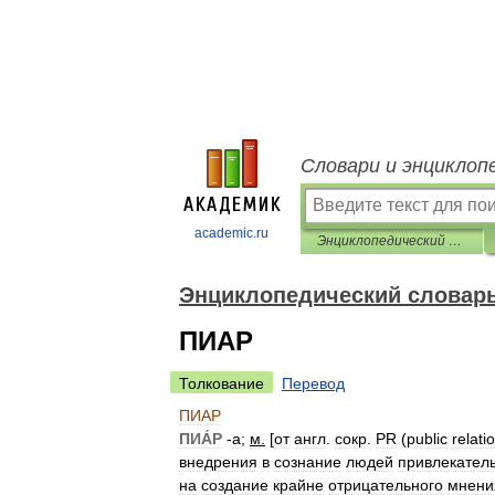
Словари и энциклоп
academic.ru
Энциклопедический словарь
Энциклопедический словар
ПИАР
Толкование
Перевод
ПИАР
ПИА́Р
-
а
;
м
.
[
от
англ
.
сокр
.
PR
(
public
relati
внедрения
в
сознание
людей
привлекател
на
создание
крайне
отрицательного
мнени