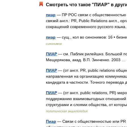
Смотреть что такое "ПИАР" в друг
пиар
— ПР РОС связи с общественностью 
связей англ.: PR, Public Relations англ., 
сокращений современного русского языка
пиар
— сущ., кол во синонимов: 16 • бизне
синонимов
ПИАР
— см. Паблик рилейшнз. Большой пс
Мещерякова, акад. В.П. Зинченко. 2003 
ПИАР
— (от англ. PR, public relations об
направленная на организацию коммуникаци
кандидата в частности. Точного перевода
ПИАР
— (от англ. public relations, PR) м
поддержанию взаимовыгодных отношений 
структурами и слоями общества, от котор
политическая энциклопедия
Пиар
— Связи с общественностью или PR (Pub