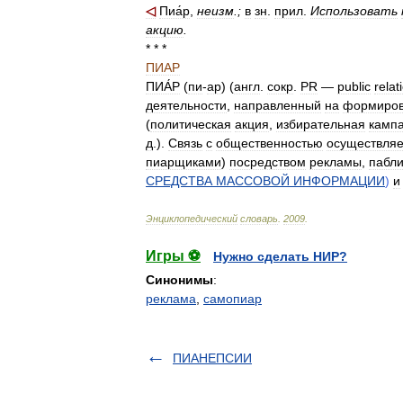
◁
Пиа́р
,
неизм
.;
в
зн
.
прил
.
Использовать
акцию
.
* * *
ПИАР
ПИА́Р
(
пи
-
ар
) (
англ
.
сокр
.
PR
—
public
relat
деятельности
,
направленный
на
формиро
(
политическая
акция
,
избирательная
камп
д
.).
Связь
с
общественностью
осуществляе
пиарщиками
)
посредством
рекламы
,
пабли
СРЕДСТВА
МАССОВОЙ
ИНФОРМАЦИИ
)
и
Энциклопедический
словарь
.
2009
.
Игры ⚽
Нужно сделать НИР?
Синонимы
:
реклама
,
самопиар
ПИАНЕПСИИ