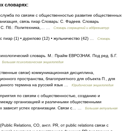
их словарях:
служба по связям с общественностью развитие общественных
организация, связь пиар Словарь: С. Фадеев. Словарь
. С. Пб.: Политехника,… …
Словарь сокращений и аббревиатур
с пиар (1) • дурилово (12) • жульничество (42) …
Словарь
ихологический словарь. М.: Прайм ЕВРОЗНАК. Под ред. Б.Г.
…
Большая психологическая энциклопедия
щественные связи) коммуникационная дисциплина,
онного пространства, благоприятного для объекта П., для
 данного термина на русский язык …
Юридическая энциклопедия
ероприятия по связям с общественностью, созданию и
между организацией и различными общественными
ых зависит успех организации. Связи с… …
Большая актуальная
lic Relations, СО, англ. PR, от public relations связи с