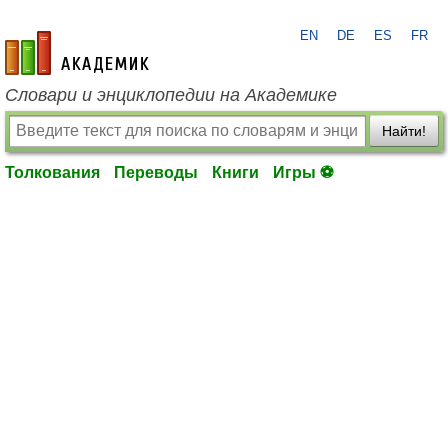
EN
DE
ES
FR
academic.ru
Словари и энциклопедии на Академике
Найти!
Толкования
Переводы
Книги
Игры ⚽