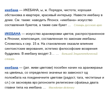
икебана
— ИКЕБАНА, ы, ж. Порядок, чистота; хорошая
обстановка в квартире, красивый интерьер. Навести икебану в
доме. См. также: наводить Японск. «икебана» искусство
составления букетов, а также сам букет …
Словарь русского арго
ИКЕБАНА
— искусство аранжировки цветов, распространенное
в Японии; композиция, составленная по законам икебаны.
Сложилась к сер. 15 в. На становление оказали влияние
синтоистские верования, эстетико философские воззрения
буддизма. В икебану входят 3… …
Большой Энциклопедический
словарь
икебана
— (јап. живи цветови) посебен начин на аранжирање
на цвеќиња, со определено значење во зависност од
положбата на поединечните цветови (радост, тага, честитање и
сл.) се засновува врз јапонските религиозни сфаќања двата
главни типа на икебана …
Macedonian dictionary