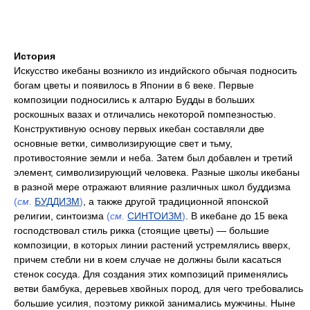
История
Искусство икебаны возникло из индийского обычая подносить
богам цветы и появилось в Японии в 6 веке. Первые
композиции подносились к алтарю Будды в больших
роскошных вазах и отличались некоторой помпезностью.
Конструктивную основу первых икебан составляли две
основные ветки, символизирующие свет и тьму,
противостояние земли и неба. Затем был добавлен и третий
элемент, символизирующий человека. Разные школы икебаны
в разной мере отражают влияние различных школ буддизма
(
см.
БУДДИЗМ
)
, а также другой традиционной японской
религии, синтоизма
(
см.
СИНТОИЗМ
)
. В икебане до 15 века
господствовал стиль рикка (стоящие цветы) — большие
композиции, в которых линии растений устремлялись вверх,
причем стебли ни в коем случае не должны были касаться
стенок сосуда. Для создания этих композиций применялись
ветви бамбука, деревьев хвойных пород, для чего требовались
большие усилия, поэтому риккой занимались мужчины. Ныне