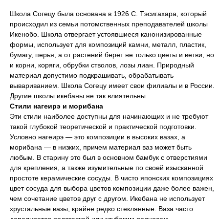
Школа Согецу была основана в 1926 С. Тэсигахара, который
происходил из семьи потомственных преподавателей школы
Икенобо. Школа отвергает устоявшиеся канонизированные
формы, использует для композиций камни, металл, пластик,
бумагу, перья, а от растений берет не только цветы и ветви, но
и корни, коряги, обрубки стволов, лозы лиан. Природный
материал допустимо подкрашивать, обрабатывать
вывариванием. Школа Согецу имеет свои филиалы и в России.
Другие школы икебаны не так влиятельны.
Стили нагеирэ и морибана
Эти стили наиболее доступны для начинающих и не требуют
такой глубокой теоретической и практической подготовки.
Условно нагеирэ — это композиции в высоких вазах, а
морибана — в низких, причем материал ваз может быть
любым. В старину это был в основном бамбук с отверстиями
для крепления, а также изумительные по своей изысканной
простоте керамические сосуды. В чисто японских композициях
цвет сосуда для выбора цветов композиции даже более важен,
чем сочетание цветов друг с другом. Икебана не использует
хрустальные вазы, крайне редко стеклянные. Ваза часто