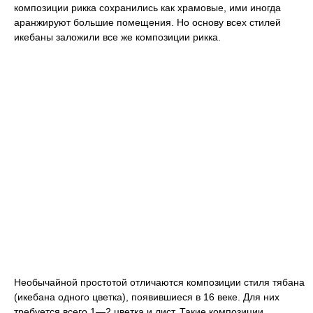
композиции рикка сохранились как храмовые, ими иногда
аранжируют большие помещения. Но основу всех стилей
икебаны заложили все же композиции рикка.
Необычайной простотой отличаются композиции стиля тябана
(икебана одного цветка), появившиеся в 16 веке. Для них
требуется всего 1—2 цветка и лист. Такие композиции