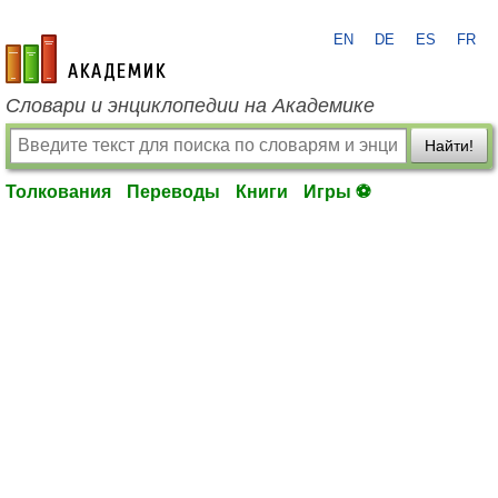
EN
DE
ES
FR
academic.ru
Словари и энциклопедии на Академике
Найти!
Толкования
Переводы
Книги
Игры ⚽