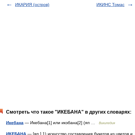
ИКАРИЯ (остров)
ИКИНС Томас
Смотреть что такое "ИКЕБАНА" в других словарях:
Икебана
— Икебана[1] или икэбана[2] (яп …
Википедия
ИКЕБАНА
— [яп.] 1) искусство составления букетов из цветов и