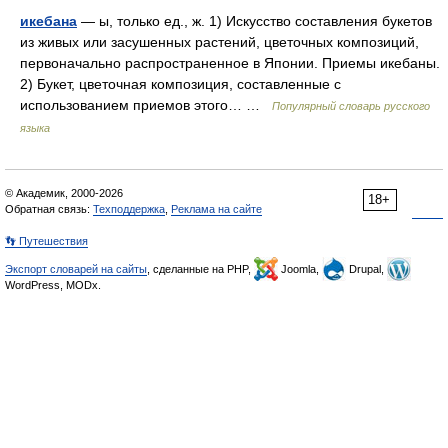
икебана
— ы, только ед., ж. 1) Искусство составления букетов
из живых или засушенных растений, цветочных композиций,
первоначально распространенное в Японии. Приемы икебаны.
2) Букет, цветочная композиция, составленные с
использованием приемов этого… …
Популярный словарь русского
языка
© Академик, 2000-2026
18+
Обратная связь:
Техподдержка
,
Реклама на сайте
👣 Путешествия
Экспорт словарей на сайты
, сделанные на PHP,
Joomla,
Drupal,
WordPress, MODx.