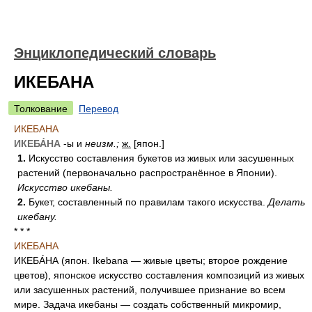
Энциклопедический словарь
ИКЕБАНА
Толкование
Перевод
ИКЕБАНА
ИКЕБА́НА
-ы и
неизм.;
ж.
[япон.]
1.
Искусство составления букетов из живых или засушенных
растений (первоначально распространённое в Японии).
Искусство икебаны.
2.
Букет, составленный по правилам такого искусства.
Делать
икебану.
* * *
ИКЕБАНА
ИКЕБА́НА (япон. Ikebana — живые цветы; второе рождение
цветов), японское искусство составления композиций из живых
или засушенных растений, получившее признание во всем
мире. Задача икебаны — создать собственный микромир,