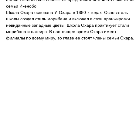
семьи Икенобо.
Школа Охара основана У. Охара в 1880-х годах. Основатель
школы создал стиль морибана и включал в свои аранжировки
невиданные западные цветы. Школа Охара практикует стили
морибана и нагеирэ. В настоящее время Охара имеет
филиалы по всему миру, во главе ее стоят члены семьи Охара.