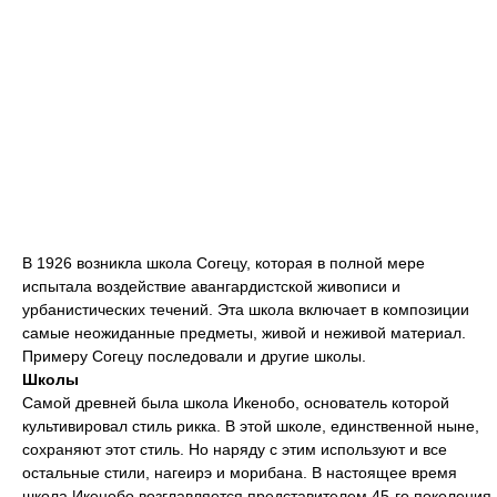
В 1926 возникла школа Согецу, которая в полной мере
испытала воздействие авангардистской живописи и
урбанистических течений. Эта школа включает в композиции
самые неожиданные предметы, живой и неживой материал.
Примеру Согецу последовали и другие школы.
Школы
Самой древней была школа Икенобо, основатель которой
культивировал стиль рикка. В этой школе, единственной ныне,
сохраняют этот стиль. Но наряду с этим используют и все
остальные стили, нагеирэ и морибана. В настоящее время
школа Икенобо возглавляется представителем 45-го поколения