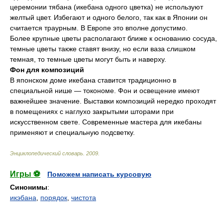
церемонии тябана (икебана одного цветка) не используют
желтый цвет. Избегают и одного белого, так как в Японии он
считается траурным. В Европе это вполне допустимо.
Более крупные цветы располагают ближе к основанию сосуда,
темные цветы также ставят внизу, но если ваза слишком
темная, то темные цветы могут быть и наверху.
Фон для композиций
В японском доме икебана ставится традиционно в
специальной нише — токономе. Фон и освещение имеют
важнейшее значение. Выставки композиций нередко проходят
в помещениях с наглухо закрытыми шторами при
искусственном свете. Современные мастера для икебаны
применяют и специальную подсветку.
Энциклопедический словарь
.
2009
.
Игры ⚽
Поможем написать курсовую
Синонимы
:
икэбана
,
порядок
,
чистота