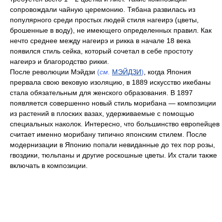
сопровождали чайную церемонию. Тябана развилась из
популярного среди простых людей стиля нагеирэ (цветы,
брошенные в воду), не имеющего определенных правил. Как
нечто среднее между нагеирэ и рикка в начале 18 века
появился стиль сейка, который сочетал в себе простоту
нагеирэ и благородство рикки.
После революции Мэйдзи
(
см.
МЭЙДЗИ
)
, когда Япония
прервала свою вековую изоляцию, в 1889 искусство икебаны
стала обязательным для женского образования. В 1897
появляется совершенно новый стиль морибана — композиции
из растений в плоских вазах, удерживаемые с помощью
специальных наколок. Интересно, что большинство европейцев
считает именно морибану типично японским стилем. После
модернизации в Японию попали невиданные до тех пор розы,
гвоздики, тюльпаны и другие роскошные цветы. Их стали также
включать в композиции.