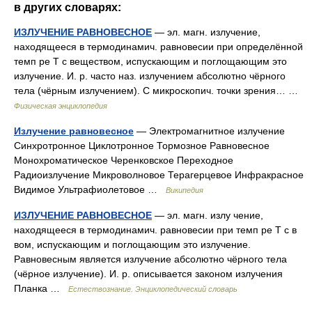
в других словарях:
ИЗЛУЧЕНИЕ РАВНОВЕСНОЕ
— эл. магн. излучение,
находящееся в термодинамич. равновесии при определённой
темп ре Т с веществом, испускающим и поглощающим это
излучение. И. р. часто наз. излучением абсолютно чёрного
тела (чёрным излучением). С микроскопич. точки зрения… …
Физическая энциклопедия
Излучение равновесное
— Электромагнитное излучение
Синхротронное Циклотронное Тормозное Равновесное
Монохроматическое Черенковское Переходное
Радиоизлучение Микроволновое Терагерцевое Инфракрасное
Видимое Ультрафиолетовое …
Википедия
ИЗЛУЧЕНИЕ РАВНОВЕСНОЕ
— эл. магн. излу чение,
находящееся в термодинамич. равновесии при темп ре Т с в
вом, испускающим и поглощающим это излучение.
Равновесным является излучение абсолютно чёрного тела
(чёрное излучение). И. р. описывается законом излучения
Планка …
Естествознание. Энциклопедический словарь