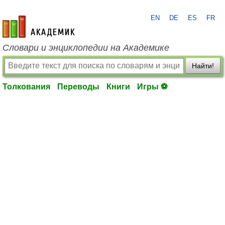
EN
DE
ES
FR
academic.ru
Словари и энциклопедии на Академике
Найти!
Толкования
Переводы
Книги
Игры ⚽