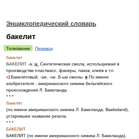
Энциклопедический словарь
бакелит
Толкование
Перевод
бакелит
БАКЕЛИ́Т
-а;
м.
Синтетическая смола, используемая в
производстве пластмасс, фанеры, лаков, клеёв и т.п.
◁
Бакели́товый, -ая, -ое.
Б-ые смолы.
●
По имени
изобретателя - американского химика бельгийского
происхождения Л. Бакеланда.
* * *
бакели́т
(по имени американского химика Л. Бакеланда, Baekeland),
устаревшее название резола.
* * *
БАКЕЛИТ
БАКЕЛИ́Т (по имени американского химика Л. Бакеланда),