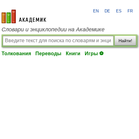
EN
DE
ES
FR
academic.ru
Словари и энциклопедии на Академике
Найти!
Толкования
Переводы
Книги
Игры ⚽