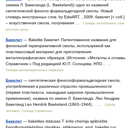
химика Л. Бакеланда (L. Baekeland)) одно из названий
синтетической феноло формальдегидной смолы. Новый
словарь иностранных слов. by EdwART, , 2009. бакелит [< соб.]
– искусственная смола, получаемая …
Словарь иностранных слов
русского языка
Бакелит
— Bakelite Бакелит. Патентованное название для
фенольной термореактивной смолы, используемой как
пластмассовый материал для приготовления
металлографических образцов. (Источник: «Металлы и сплавы.
Справочник.» Под редакцией Ю.П. Солнцева; НПО… …
Словарь металлургических терминов
Бакелит
— синтетическая фенолоформальдегидная смола,
употребляемая в различных отраслях промышленности
(первая пластмасса, нашедшая широкое промышленное
применение); названа по имени Л. Бакеланда. Лео Хендрик
Бакеланд Leo Hendrik Baekeland (1863–1944)… …
Судьба
эпонимов. Словарь-справочник
бакелит
— bakelitas statusas T sritis chemija apibrėžtis
Fenolformaldehidinis plastikas. atitikmenys: angl. bakelite rus.