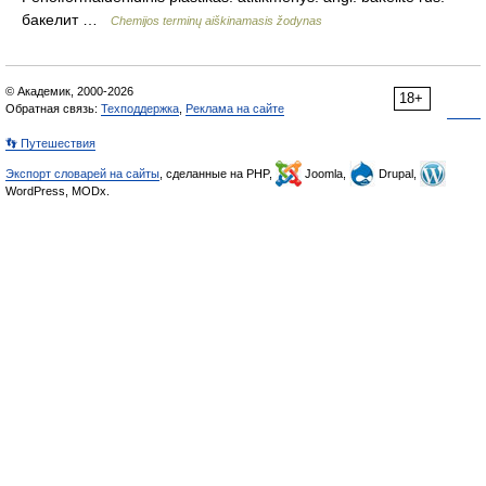
бакелит …
Chemijos terminų aiškinamasis žodynas
© Академик, 2000-2026
18+
Обратная связь:
Техподдержка
,
Реклама на сайте
👣 Путешествия
Экспорт словарей на сайты
, сделанные на PHP,
Joomla,
Drupal,
WordPress, MODx.