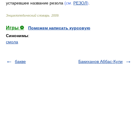
устаревшее название резола
(
см.
РЕЗОЛ
)
.
Энциклопедический словарь
.
2009
.
Игры ⚽
Поможем написать курсовую
Синонимы
:
смола
бакве
Бакиханов Аббас-Кули