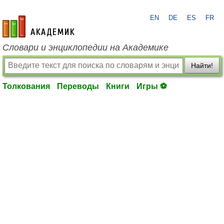
EN
DE
ES
FR
academic.ru
Словари и энциклопедии на Академике
Найти!
Толкования
Переводы
Книги
Игры ⚽