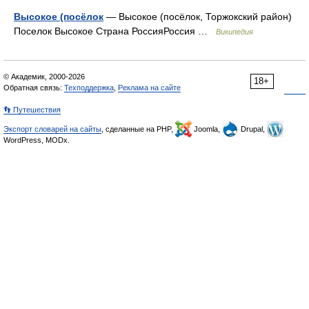
Высокое (посёлок
— Высокое (посёлок, Торжокский район)
Поселок Высокое Страна РоссияРоссия …
Википедия
© Академик, 2000-2026
18+
Обратная связь:
Техподдержка
,
Реклама на сайте
👣 Путешествия
Экспорт словарей на сайты
, сделанные на PHP,
Joomla,
Drupal,
WordPress, MODx.