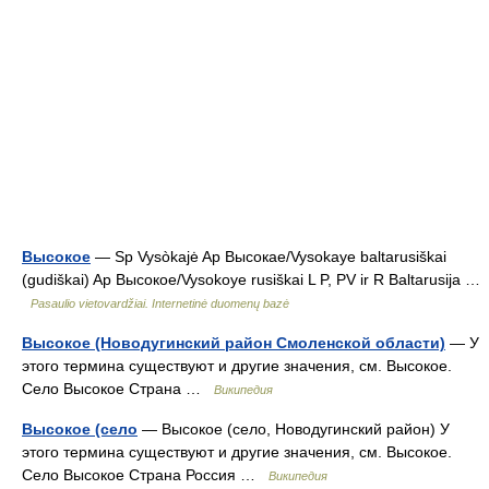
Высокое
— Sp Vysòkajė Ap Высокае/Vysokaye baltarusiškai
(gudiškai) Ap Высокое/Vysokoye rusiškai L P, PV ir R Baltarusija …
Pasaulio vietovardžiai. Internetinė duomenų bazė
Высокое (Новодугинский район Смоленской области)
— У
этого термина существуют и другие значения, см. Высокое.
Село Высокое Страна …
Википедия
Высокое (село
— Высокое (село, Новодугинский район) У
этого термина существуют и другие значения, см. Высокое.
Село Высокое Страна Россия …
Википедия