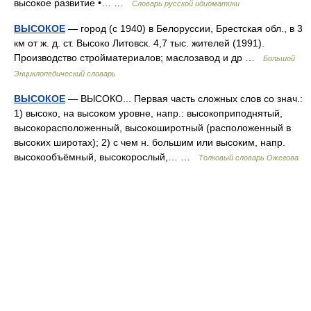
высокое развитие •… …
Словарь русской идиоматики
ВЫСОКОЕ
— город (с 1940) в Белоруссии, Брестская обл., в 3
км от ж. д. ст. Высоко Литовск. 4,7 тыс. жителей (1991).
Производство стройматериалов; маслозавод и др …
Большой
Энциклопедический словарь
ВЫСОКОЕ
— ВЫСОКО... Первая часть сложных слов со знач.:
1) высоко, на высоком уровне, напр.: высокоприподнятый,
высокорасположенный, высокоширотный (расположенный в
высоких широтах); 2) с чем н. большим или высоким, напр.
высокообъёмный, высокорослый,… …
Толковый словарь Ожегова