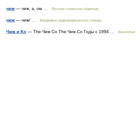
чиж
— чиж, а, ом …
Русское словесное ударение
чиж
— чиж/ …
Морфемно-орфографический словарь
Чиж и Ко
— The Чиж Co The Чиж Co Годы c 1994 …
Википедия