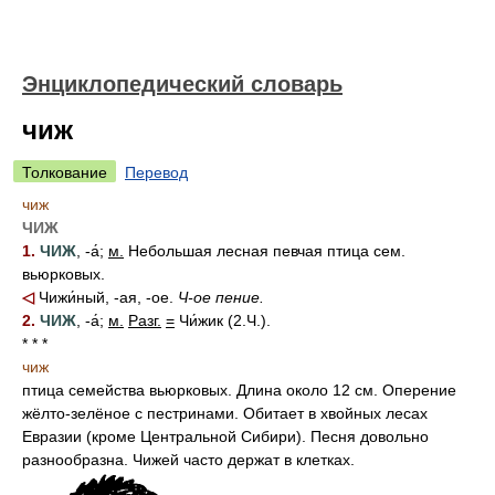
Энциклопедический словарь
чиж
Толкование
Перевод
чиж
ЧИЖ
1.
ЧИЖ
, -а́;
м.
Небольшая лесная певчая птица сем.
вьюрковых.
◁
Чижи́ный, -ая, -ое.
Ч-ое пение.
2.
ЧИЖ
, -а́;
м.
Разг.
=
Чи́жик (2.Ч.).
* * *
чиж
птица семейства вьюрковых. Длина около 12 см. Оперение
жёлто-зелёное с пестринами. Обитает в хвойных лесах
Евразии (кроме Центральной Сибири). Песня довольно
разнообразна. Чижей часто держат в клетках.