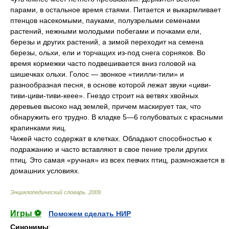
парами, в остальное время стаями. Питается и выкармливает
птенцов насекомыми, пауками, полузрелыми семенами
растений, нежными молодыми побегами и почками ели,
березы и других растений, а зимой переходит на семена
березы, ольхи, ели и торчащих из-под снега сорняков. Во
время кормежки часто подвешивается вниз головой на
шишечках ольхи. Голос — звонкое «тиилли-тили» и
разнообразная песня, в основе которой лежат звуки «циви-
тиви-циви-тиви-кеее». Гнездо строит на ветвях хвойных
деревьев высоко над землей, причем маскирует так, что
обнаружить его трудно. В кладке 5—6 голубоватых с красными
крапинками яиц.
Чижей часто содержат в клетках. Обладают способностью к
подражанию и часто вставляют в свое пение трели других
птиц. Это самая «ручная» из всех певчих птиц, размножается в
домашних условиях.
Энциклопедический словарь
.
2009
.
Игры ⚽
Поможем сделать НИР
Синонимы
: