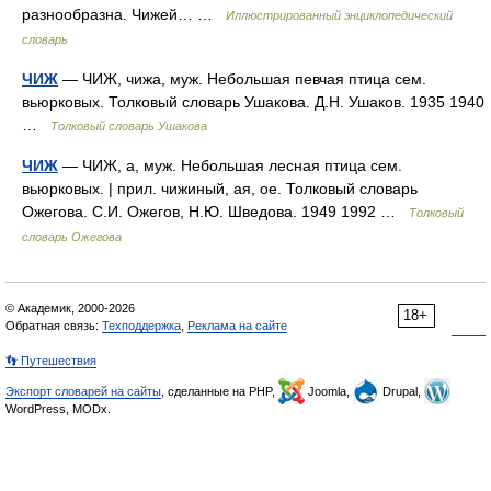
разнообразна. Чижей… …
Иллюстрированный энциклопедический
словарь
ЧИЖ
— ЧИЖ, чижа, муж. Небольшая певчая птица сем.
вьюрковых. Толковый словарь Ушакова. Д.Н. Ушаков. 1935 1940
…
Толковый словарь Ушакова
ЧИЖ
— ЧИЖ, а, муж. Небольшая лесная птица сем.
вьюрковых. | прил. чижиный, ая, ое. Толковый словарь
Ожегова. С.И. Ожегов, Н.Ю. Шведова. 1949 1992 …
Толковый
словарь Ожегова
© Академик, 2000-2026
18+
Обратная связь:
Техподдержка
,
Реклама на сайте
👣 Путешествия
Экспорт словарей на сайты
, сделанные на PHP,
Joomla,
Drupal,
WordPress, MODx.