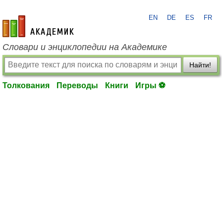
EN
DE
ES
FR
academic.ru
Словари и энциклопедии на Академике
Найти!
Толкования
Переводы
Книги
Игры ⚽