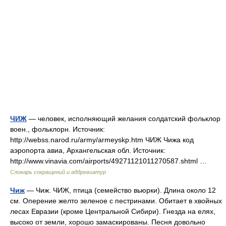
ЧИЖ
— человек, исполняющий желания солдатский фольклор
воен., фольклорн. Источник:
http://webss.narod.ru/army/armeyskp.htm ЧИЖ Чижа код
аэропорта авиа, Архангельская обл. Источник:
http://www.vinavia.com/airports/49271121011270587.shtml …
Словарь сокращений и аббревиатур
Чиж
— Чиж. ЧИЖ, птица (семейство вьюрки). Длина около 12
см. Оперение желто зеленое с пестринами. Обитает в хвойных
лесах Евразии (кроме Центральной Сибири). Гнезда на елях,
высоко от земли, хорошо замаскированы. Песня довольно