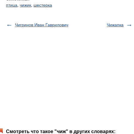
птица
,
чижик
,
шестерка
Чигринов Иван Гаврилович
Чижапка
Смотреть что такое "чиж" в других словарях: