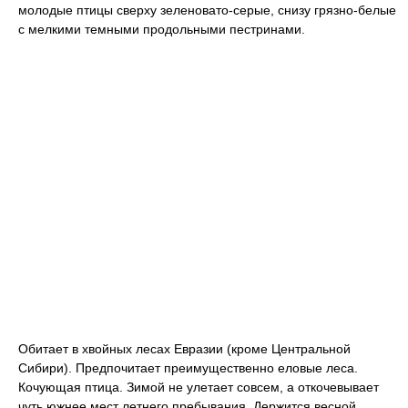
молодые птицы сверху зеленовато-серые, снизу грязно-белые
с мелкими темными продольными пестринами.
Обитает в хвойных лесах Евразии (кроме Центральной
Сибири). Предпочитает преимущественно еловые леса.
Кочующая птица. Зимой не улетает совсем, а откочевывает
чуть южнее мест летнего пребывания. Держится весной