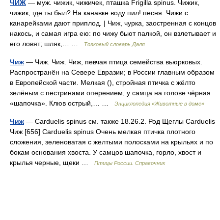
ЧИЖ
— муж. чижик, чижичек, пташка Frigilla spinus. Чижик,
чижик, где ты был? На канавке воду пил! песня. Чижи с
канарейками дают приплод. | Чиж, чурка, заостренная с концов
накось, и самая игра ею: по чижу бьют палкой, он взлетывает и
его ловят; шляк,… …
Толковый словарь Даля
Чиж
— Чиж. Чиж. Чиж, певчая птица семейства вьюрковых.
Распространён на Севере Евразии; в России главным образом
в Европейской части. Мелкая (), стройная птичка с жёлто
зелёным с пестринами оперением, у самца на голове чёрная
«шапочка». Клюв острый,… …
Энциклопедия «Животные в доме»
Чиж
— Carduelis spinus см. также 18.26.2. Род Щеглы Carduelis
Чиж [656] Carduelis spinus Очень мелкая птичка плотного
сложения, зеленоватая с желтыми полосками на крыльях и по
бокам основания хвоста. У самцов шапочка, горло, хвост и
крылья черные, щеки …
Птицы России. Справочник