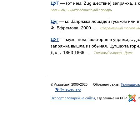
ЦУГ
— (от нем. Zug шествие) запряжка, в 
Большой Энциклопедический словарь
Цуг
— м. Запряжка лошадей гуськом или в 
Ф. Ефремова. 2000 …
Современный толковый 
ЦУГ
— муж., нем. шестерня в упряжи, с дв
запряжка вышла из обычая. Цугшахта горн.
Даль. 1863 1866 …
Толковый словарь Даля
© Академик, 2000-2026
Обратная связь:
Техподдерж
👣 Путешествия
Экспорт словарей на сайты
, сделанные на PHP,
Jo