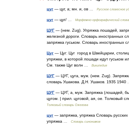
цуг
— цуг, а; мн. и, ов …
Русское словесное у
цуг
— цуг/ …
Морфемно-орфографический слова
ЦУГ
— (нем. Zug). Упряжка лошадей, запр
железной дороги. Словарь иностранных сло
запряжка гуськом. Словарь иностранных
Цуг
— Цуг: Цуг город в Швейцарии, столиц
упряжки, в которой лошади идут гуськом и
См. также Цуг волн …
Википедия
ЦУГ
— ЦУГ, цуга, муж. (нем. Zug). Запряжк
словарь Ушакова. Д.Н. Ушаков. 1935 194
ЦУГ
— ЦУГ, а, муж. Запряжка (лошадей, бы
цугом. | прил. цуговой, ая, ое. Толковый
Толковый словарь Ожегова
цуг
— запряжка, упряжка Словарь русских си
упряжка …
Словарь синонимов