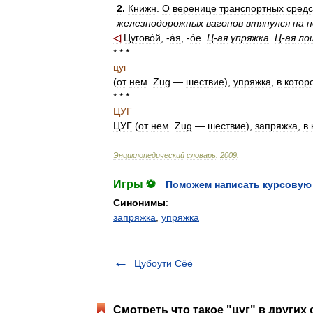
2
.
Книжн
.
О
веренице
транспортных
средс
железнодорожных
вагонов
втянулся
на
п
◁
Цугово́й
, -
а́я
, -
о́е
.
Ц
-
ая
упряжка
.
Ц
-
ая
ло
* * *
цуг
(
от
нем
.
Zug
—
шествие
),
упряжка
,
в
котор
* * *
ЦУГ
ЦУГ
(
от
нем
.
Zug
—
шествие
),
запряжка
,
в
Энциклопедический
словарь
.
2009
.
Игры ⚽
Поможем написать курсовую
Синонимы
:
запряжка
,
упряжка
Цубоути Сёё
Смотреть что такое "цуг" в других