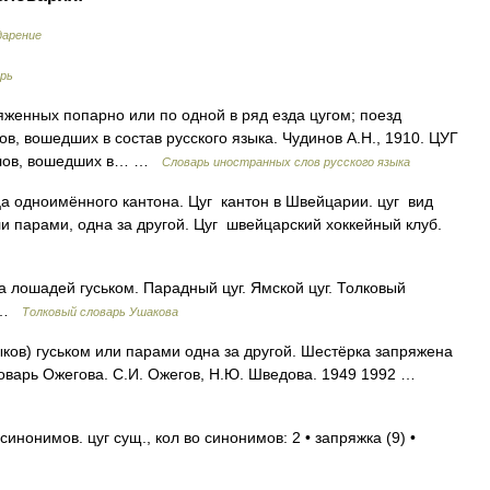
дарение
рь
яженных попарно или по одной в ряд езда цугом; поезд
в, вошедших в состав русского языка. Чудинов А.Н., 1910. ЦУГ
 слов, вошедших в… …
Словарь иностранных слов русского языка
а одноимённого кантона. Цуг кантон в Швейцарии. цуг вид
ли парами, одна за другой. Цуг швейцарский хоккейный клуб.
а лошадей гуськом. Парадный цуг. Ямской цуг. Толковый
0 …
Толковый словарь Ушакова
ков) гуськом или парами одна за другой. Шестёрка запряжена
 словарь Ожегова. С.И. Ожегов, Н.Ю. Шведова. 1949 1992 …
нонимов. цуг сущ., кол во синонимов: 2 • запряжка (9) •