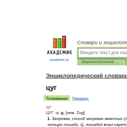
Словари и энциклоп
academic.ru
Энциклопедический словарь
Энциклопедический словар
цуг
Толкование
Перевод
цуг
ЦУГ
-
а
;
м
.
[
нем
.
Zug
]
1
.
Запряжка
;
способ
запряжки
животных
(
четыре
лошади
.
Ц
.
лошадей
мчал
карет