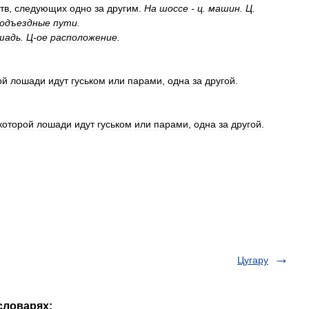
тв
,
следующих
одно
за
другим
.
На
шоссе
-
ц
.
машин
.
Ц
.
одъездные
пути
.
шадь
.
Ц
-
ое
расположение
.
ой
лошади
идут
гуськом
или
парами
,
одна
за
другой
.
которой
лошади
идут
гуськом
или
парами
,
одна
за
другой
.
Цугару
 словарях: