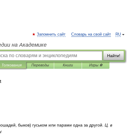
Запомнить сайт
Словарь на свой сайт
RU
едии на Академике
Найти!
Толкования
Переводы
Книги
Игры ⚽
ь
лошадей
,
быков
)
гуськом
или
парами
одна
за
другой
.
Ц
.
в
у
.