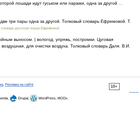
которой лошади идут гуськом или парами, одна за другой …
две три пары одна за другой. Толковый словарь Ефремовой. Т.
словарь русского языка Ефремовой
ойным выносом. | вологод. упряжь, постромки. Цуговая
 воздушная, для очистки воздуха. Толковый словарь Даля. В.И.
ка
,
Реклама на сайте
18+
omla,
Drupal,
WordPress, MODx.