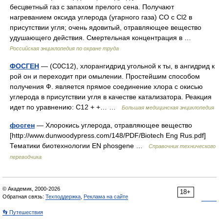
бесцветный газ с запахом прелого сена. Получают
нагреванием оксида углерода (угарного газа) CO с Cl2 в
присутствии угля; очень ядовитый, отравляющее вещество
удушающего действия. Смертельная концентрация в …
Российская энциклопедия по охране труда
ФОСГЕН
— (С0С12), хлорангидрид угольной к ты, в ангидрид к
рой он и переходит при омылении. Простейшим способом
получения Ф. является прямое соединение хлора с окисью
углерода в присутствии угля в качестве катализатора. Реакция
идет по уравнению: С12 + +… …
Большая медицинская энциклопедия
фосген
— Хлорокись углерода, отравляющее вещество
[http://www.dunwoodypress.com/148/PDF/Biotech Eng Rus.pdf]
Тематики биотехнологии EN phosgene …
Справочник технического
переводчика
© Академик, 2000-2026
18+
Обратная связь:
Техподдержка
,
Реклама на сайте
👣 Путешествия