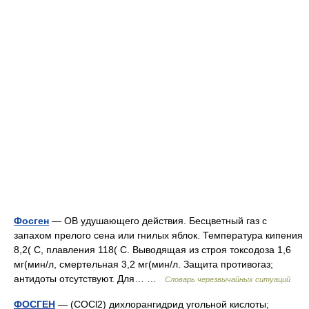
Фосген
— ОВ удушающего действия. Бесцветный газ с
запахом прелого сена или гнилых яблок. Температура кипения
8,2( С, плавления 118( С. Выводящая из строя токсодоза 1,6
мг(мин/л, смертельная 3,2 мг(мин/л. Защита противогаз;
антидоты отсутствуют. Для… …
Словарь черезвычайных ситуаций
ФОСГЕН
— (COCl2) дихлорангидрид угольной кислоты;