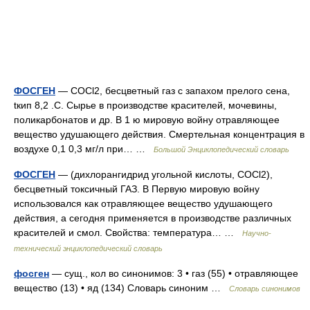
ФОСГЕН
— COCl2, бесцветный газ с запахом прелого сена,
tкип 8,2 .С. Сырье в производстве красителей, мочевины,
поликарбонатов и др. В 1 ю мировую войну отравляющее
вещество удушающего действия. Смертельная концентрация в
воздухе 0,1 0,3 мг/л при… …
Большой Энциклопедический словарь
ФОСГЕН
— (дихлорангидрид угольной кислоты, СОСl2),
бесцветный токсичный ГАЗ. В Первую мировую войну
использовался как отравляющее вещество удушающего
действия, а сегодня применяется в производстве различных
красителей и смол. Свойства: температура… …
Научно-
технический энциклопедический словарь
фосген
— сущ., кол во синонимов: 3 • газ (55) • отравляющее
вещество (13) • яд (134) Словарь синоним …
Словарь синонимов