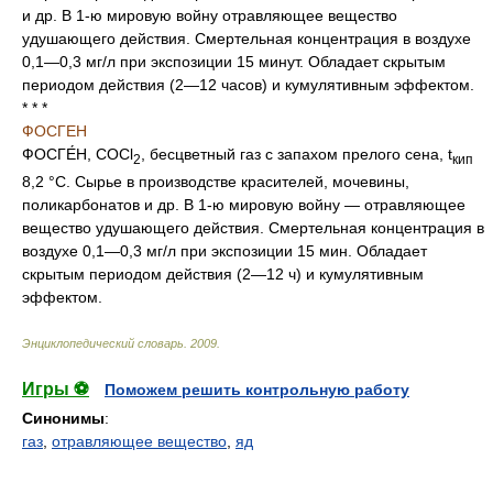
и др. В 1-ю мировую войну отравляющее вещество
удушающего действия. Смертельная концентрация в воздухе
0,1—0,3 мг/л при экспозиции 15 минут. Обладает скрытым
периодом действия (2—12 часов) и кумулятивным эффектом.
* * *
ФОСГЕН
ФОСГЕ́Н, COCl
, бесцветный газ с запахом прелого сена, t
2
кип
8,2 °С. Сырье в производстве красителей, мочевины,
поликарбонатов и др. В 1-ю мировую войну — отравляющее
вещество удушающего действия. Смертельная концентрация в
воздухе 0,1—0,3 мг/л при экспозиции 15 мин. Обладает
скрытым периодом действия (2—12 ч) и кумулятивным
эффектом.
Энциклопедический словарь
.
2009
.
Игры ⚽
Поможем решить контрольную работу
Синонимы
:
газ
,
отравляющее вещество
,
яд