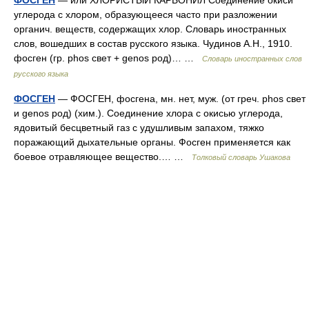
углерода с хлором, образующееся часто при разложении
органич. веществ, содержащих хлор. Словарь иностранных
слов, вошедших в состав русского языка. Чудинов А.Н., 1910.
фосген (гр. phos свет + genos род)… …
Словарь иностранных слов
русского языка
ФОСГЕН
— ФОСГЕН, фосгена, мн. нет, муж. (от греч. phos свет
и genos род) (хим.). Соединение хлора с окисью углерода,
ядовитый бесцветный газ с удушливым запахом, тяжко
поражающий дыхательные органы. Фосген применяется как
боевое отравляющее вещество.… …
Толковый словарь Ушакова