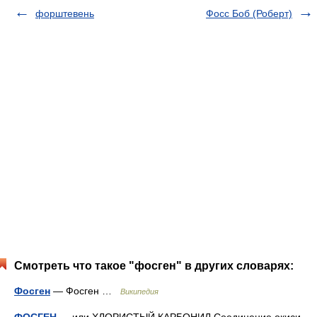
форштевень
Фосс Боб (Роберт)
Смотреть что такое "фосген" в других словарях:
Фосген
— Фосген …
Википедия
ФОСГЕН
— или ХЛОРИСТЫЙ КАРБОНИЛ Соединение окиси