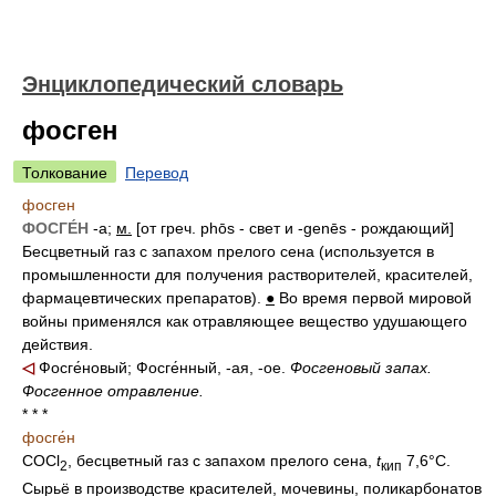
Энциклопедический словарь
фосген
Толкование
Перевод
фосген
ФОСГЕ́Н
-а;
м.
[от греч. phōs - свет и -genēs - рождающий]
Бесцветный газ с запахом прелого сена (используется в
промышленности для получения растворителей, красителей,
фармацевтических препаратов).
●
Во время первой мировой
войны применялся как отравляющее вещество удушающего
действия.
◁
Фосге́новый; Фосге́нный, -ая, -ое.
Фосгеновый запах.
Фосгенное отравление.
* * *
фосге́н
COCl
, бесцветный газ с запахом прелого сена,
t
7,6°C.
2
кип
Сырьё в производстве красителей, мочевины, поликарбонатов