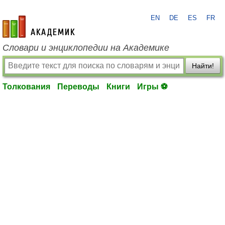
EN
DE
ES
FR
academic.ru
Словари и энциклопедии на Академике
Найти!
Толкования
Переводы
Книги
Игры ⚽