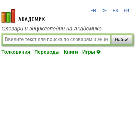
EN
DE
ES
FR
academic.ru
Словари и энциклопедии на Академике
Найти!
Толкования
Переводы
Книги
Игры ⚽