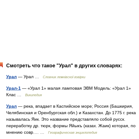
Смотреть что такое "Урал" в других словарях:
Урал
— Урал …
Словник лемківскої говірки
Урал-1
— «Урал 1» малая ламповая ЭВМ Модель: «Урал 1»
Клас …
Википедия
Урал
— река, впадает в Каспийское море; Россия (Башкирия,
Челябинская и Оренбургская обл.) и Казахстан. До 1775 г. река
называлась Яик. Это название представляло собой русск.
переработку др. тюрк, формы Яйыкъ (казах. Жаик) которая, по
мнению совр.… …
Географическая энциклопедия