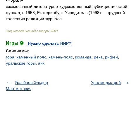
• «Ура́л»
ежемесячный литературно-художественный публицистический
журнал, с 1958, Екатеринбург. Учредитель (1998) — трудовой
коллектив редакции журнала.
Энциклопедический словарь
.
2009
.
Игры ⚽
Нужно сделать НИР?
Синонимы
:
гора
,
каменный пояс
,
камень-пояс
,
команда
,
река
,
рифей
,
уральские горы
,
яик
Уразбаев Эльдор
Уралмедьстрой
Магометович