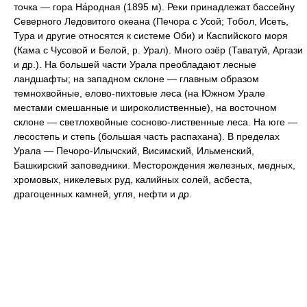
точка — гора На́родная (1895 м). Реки принадлежат бассейну
Северного Ледовитого океана (Печора с Усой; Тобол, Исеть,
Тура и другие относятся к системе Оби) и Каспийского моря
(Кама с Чусовой и Белой, р. Урал). Много озёр (Таватуй, Аргази
и др.). На большей части Урала преобладают лесные
ландшафты; на западном склоне — главным образом
темнохвойные, елово-пихтовые леса (на Южном Урале
местами смешанные и широколиственные), на восточном
склоне — светлохвойные сосново-лиственные леса. На юге —
лесостепь и степь (большая часть распахана). В пределах
Урала — Печоро-Илычский, Висимский, Ильменский,
Башкирский заповедники. Месторождения железных, медных,
хромовых, никелевых руд, калийных солей, асбеста,
драгоценных камней, угля, нефти и др.