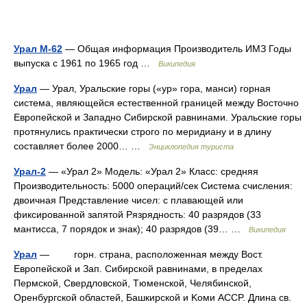
Урал М-62
— Общая информация Производитель ИМЗ Годы
выпуска с 1961 по 1965 год …
Википедия
Урал
— Урал, Уральские горы («ур» гора, манси) горная
система, являющейся естественной границей между Восточно
Европейской и Западно Сибирской равнинами. Уральские горы
протянулись практически строго по меридиану и в длину
составляет более 2000… …
Энциклопедия туриста
Урал-2
— «Урал 2» Модель: «Урал 2» Класс: средняя
Производительность: 5000 операций/сек Система счисления:
двоичная Представление чисел: с плавающей или
фиксированной запятой Рязрядность: 40 разрядов (33
мантисса, 7 порядок и знак); 40 разрядов (39… …
Википедия
Урал
— горн. страна, расположенная между Bост.
Eвропейской и Зап. Cибирской равнинами, в пределах
Пермской, Cвердловской, Tюменской, Челябинской,
Oренбургской областей, Башкирской и Kоми ACCP. Длина св.