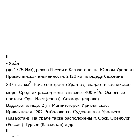
II
• Ура́л
(до 1775 Яик), река в России и Казахстане, на Южном Урале и в
Прикаспийской низменности. 2428 км, площадь бассейна
2
237 тыс. км
. Начало в хребте Уралтау, впадает в Каспийское
3
море. Средний расход воды в низовье 400 м
/с. Основные
притоки: Орь, Илек (слева), Сакмара (справа).
Водохранилища: 2 у г. Магнитогорск, Ириклинское;
Ириклинская ГЭС. Рыболовство. Судоходна от Уральска
(Казахстан). На Урале также расположены гг. Орск, Оренбург
(Россия), Гурьев (Казахстан) и др.
III