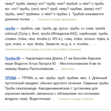
чему? трубе, (вижу) что? трубу, чем? трубой, о чём? о трубе;
мн. что? трубы, (нет) чего? труб, чему? трубам, (вижу) что?
трубы, чем? трубами, о чём? о трубах 1. Трубой называется
длинное полое …
Толковый словарь Дмитриева
труба
— трубить, укр. труба, др. русск. труба, ст. слав. трѫба
σάλπιγξ (Супр.), болг. тръба (Младенов 642), сербохорв. труба,
словен. trȯba, чеш. trouba (с ХIV в.), слвц. truba, польск. trąba, в.
луж. truba, н. луж. tšuba. Заимств. из д. в. н. trumbа… …
Этимологический словарь русского языка Макса Фасмера
Труба-Ю
— Характеристика Длина 17 км Бассейн Карское
море Водоток Устье Лагорта Ю · Местоположение 9 км по
левому берегу Расположение …
Википедия
ТРУБА
— ТРУБА, ы, мн. трубы, труб, трубам, жен. 1. Длинный
пустотелый предмет, обычно круглого сечения. Сварные трубы.
Трубы газопровода. Аэродинамическая т. (установка для
изучения явлений, связанных с обтеканием тел потоками
воздуха, газа). Водосточная …
Толковый словарь Ожегова