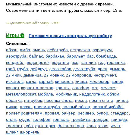
музыкальный инструмент, известен с древних времен.
Современный тип вентильной трубы сложился к сер. 19 в.
Энциклопедический словарь
.
2009
.
Игры ⚽
Поможем решить контрольную работу
Синонимы
:
абзац
,
амба
,
аминь
,
асботруба
,
астроскоп
,
аэродиум
,
аэротруба
,
байпас
,
барбакан
,
барильет
,
бас
,
бомбарда
,
вендзейл
,
водопроток
,
водотяга
,
все
,
ган-лин
,
гид
,
горлянка
,
гроб
,
груба
,
дейдвуд
,
дело табак
,
дело труба
,
дрен
,
дымарь
,
дымник
,
дымница
,
дымовник
,
дымопровод
,
инструмент
,
искатель
,
кагла
,
карнай
,
кинескоп
,
кишка
,
коллектор
,
конец
,
корнет
,
корнет-а-пистон
,
кранты
,
логофор
,
мат
,
мелекет
,
металлопрокат
,
мобила
,
мобильник
,
наддолотник
,
облом
,
обратка
,
патрубок
,
песенка спета
,
песец
,
песня спета
,
пипец
,
пипка
,
плохо
,
пневмотруба
,
полный абзац
,
полный чубайс!
,
привет родителям
,
провал
,
райзер
,
ресивер
,
рупор
,
стандерс
,
стояк
,
судно
,
телефон
,
тоннель
,
трембита
,
трендец
,
триндец
,
тромпет
,
туба
,
флюгарка
,
флюгельгорн
,
хана
,
хвост
,
челн
,
шланг
,
шноркель