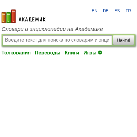
EN
DE
ES
FR
academic.ru
Словари и энциклопедии на Академике
Найти!
Толкования
Переводы
Книги
Игры ⚽