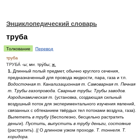
Энциклопедический словарь
труба
Толкование
Перевод
труба
ТРУБА́
-ы;
мн.
тру́бы;
ж.
1.
Длинный полый предмет, обычно круглого сечения,
предназначенный для провода жидкости, пара, газа и т.п.
Водосточная т.
Канализационная т.
Самоварная т.
Печная
т.
Трубы газопровода.
Сварные трубы.
Трубы заводов.
Аэродинамическая т.
(установка, создающая сильный
воздушный поток для экспериментального изучения явлений,
связанных с обтеканием твёрдых тел потоками воздуха, газа).
Вылететь в трубу
(бесполезно, бесцельно растратить
деньги).
Пустить, выпустить в трубу деньги, состояние
(растратить).
//
О длинном узком проходе.
Т. тоннеля.
Т.
коридора.