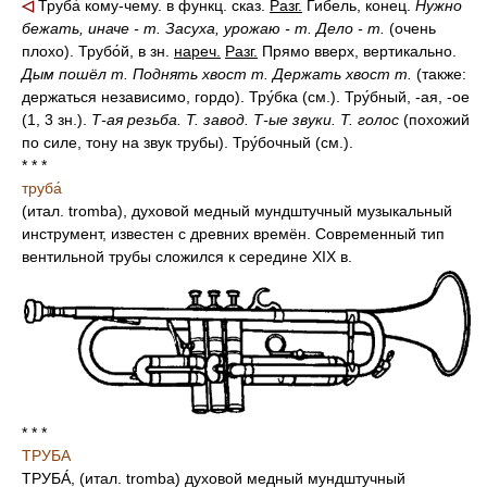
◁
Труба́ кому-чему. в функц. сказ.
Разг.
Гибель, конец.
Нужно
бежать, иначе - т.
Засуха, урожаю - т.
Дело - т.
(очень
плохо). Трубо́й, в зн.
нареч.
Разг.
Прямо вверх, вертикально.
Дым пошёл т.
Поднять хвост т.
Держать хвост т.
(также:
держаться независимо, гордо). Тру́бка (см.). Тру́бный, -ая, -ое
(1, 3 зн.).
Т-ая резьба.
Т. завод.
Т-ые звуки.
Т. голос
(похожий
по силе, тону на звук трубы). Тру́бочный (см.).
* * *
труба́
(итал. tromba), духовой медный мундштучный музыкальный
инструмент, известен с древних времён. Современный тип
вентильной трубы сложился к середине XIX в.
* * *
ТРУБА
ТРУБА́, (итал. tromba) духовой медный мундштучный