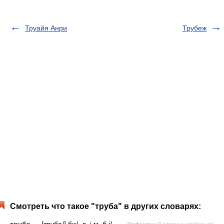
Труайя Анри
Трубеж
Смотреть что такое "труба" в других словарях:
труба
— [труба/] би/, д. і м. б і/ …