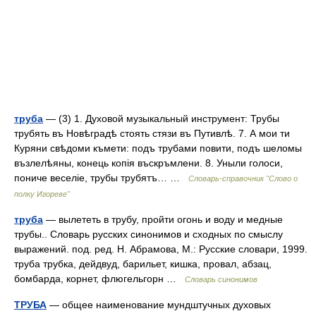
труба
— (3) 1. Духовой музыкальный инструмент: Трубы
трубять въ Новѣградѣ стоять стязи въ Путивлѣ. 7. А мои ти
Куряни свѣдоми къмети: подъ трубами повити, подъ шеломы
възлелѣяны, конець копія въскръмлени. 8. Уныли голоси,
пониче веселіе, трубы трубятъ… …
Словарь-справочник "Слово о
полку Игореве"
труба
— вылететь в трубу, пройти огонь и воду и медные
трубы.. Словарь русских синонимов и сходных по смыслу
выражений. под. ред. Н. Абрамова, М.: Русские словари, 1999.
труба трубка, дейдвуд, барильет, кишка, провал, абзац,
бомбарда, корнет, флюгельгорн …
Словарь синонимов
ТРУБА
— общее наименование мундштучных духовых