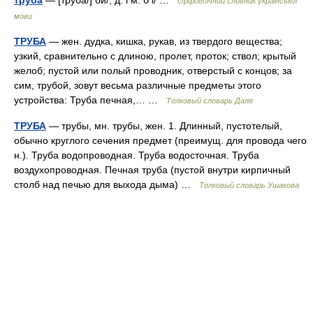
Орфоепічний словник української
мови
ТРУБА
— жен. дудка, кишка, рукав, из твердого вещества;
узкий, сравнительно с длиною, пролет, проток; ствол; крытый
желоб; пустой или полый проводник, отверстый с концов; за
сим, трубой, зовут весьма различные предметы этого
устройства: Труба печная,… …
Толковый словарь Даля
ТРУБА
— трубы, мн. трубы, жен. 1. Длинный, пустотелый,
обычно круглого сечения предмет (преимущ. для провода чего
н.). Труба водопроводная. Труба водосточная. Труба
воздухопроводная. Печная труба (пустой внутри кирпичный
столб над печью для выхода дыма) …
Толковый словарь Ушакова