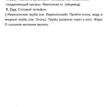
соединяющий органы.
Маточная т.
(яйцевод).
5.
Разг.
Сотовый телефон.
◊
Иерихонская труба́ (см. Иерихо́нский). Пройти огонь, воду и
медные тру́бы (см. Ого́нь). Трубы (шла́нги) горят у кого.
Жарг.
О сильном желании выпить.