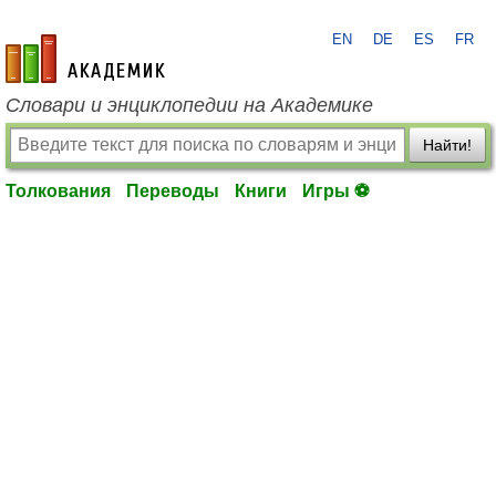
EN
DE
ES
FR
academic.ru
Словари и энциклопедии на Академике
Найти!
Толкования
Переводы
Книги
Игры ⚽