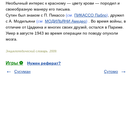
Необычный интерес к красному — цвету крови — породил и
своеобразную манеру его письма.
Сутин был знаком с П. Пикассо
(
см.
ПИКАССО Пабло
)
, дружил
с А. Модильяни
(
см.
МОДИЛЬЯНИ Амедео
)
. Во время войны, в
отличие от Цадкина и многих своих друзей, остался в Париже.
Умер в августе 1943 во время операции по поводу опухоли
мозга.
Энциклопедический словарь
.
2009
.
Игры ⚽
Нужен реферат?
Сусуман
Сутомо