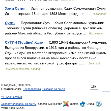
Хаим Сутин
— Имя при рождении: Хаим Соломонович Сутин
Дата рождения: 13 января 1893 Место рождения …
Википедия
Сутин
— Персоналии: Сутин, Хаим Соломонович художник
Топоним: Сутин (Минская область) деревня в Пуховичском
районе Минской области Республики Беларусь …
Википедия
СУТИН (Soutine) Хаим
— (1893 1944) французский художник.
Выходец из Белоруссии, с 1913 жил и работал во Франции.
Один из лучших мастеров экспрессионизма парижской школы ,
прославился полотнами на темы нескольких постоянно
варьируемых мотивов мясной туши, фигуры… …
Большой
Энциклопедический словарь
© Академик, 2000-2026
18+
Обратная связь:
Техподдержка
,
Реклама на сайте
👣 Путешествия
Экспорт словарей на сайты
, сделанные на PHP,
Joomla,
Drupal,
WordPress, MODx.