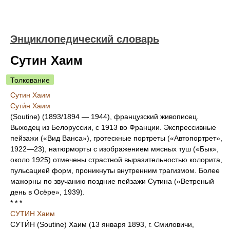
Энциклопедический словарь
Сутин Хаим
Толкование
Сутин Хаим
Сути́н Хаим
(Soutine) (1893/1894 — 1944), французский живописец.
Выходец из Белоруссии, с 1913 во Франции. Экспрессивные
пейзажи («Вид Ванса»), гротескные портреты («Автопортрет»,
1922—23), натюрморты с изображением мясных туш («Бык»,
около 1925) отмечены страстной выразительностью колорита,
пульсацией форм, проникнуты внутренним трагизмом. Более
мажорны по звучанию поздние пейзажи Сутина («Ветреный
день в Осёре», 1939).
* * *
СУТИН Хаим
СУТИ́Н (Soutine) Хаим (13 января 1893, г. Смиловичи,