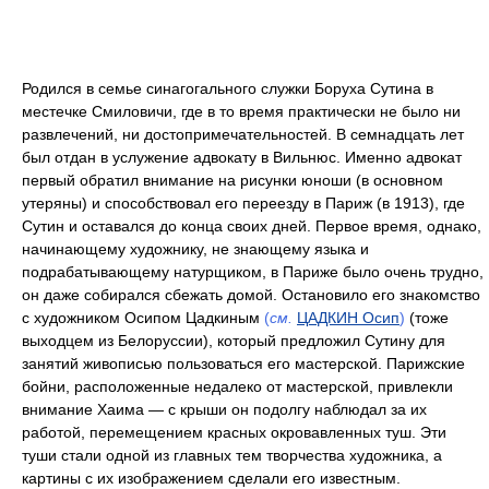
Родился в семье синагогального служки Боруха Сутина в
местечке Смиловичи, где в то время практически не было ни
развлечений, ни достопримечательностей. В семнадцать лет
был отдан в услужение адвокату в Вильнюс. Именно адвокат
первый обратил внимание на рисунки юноши (в основном
утеряны) и способствовал его переезду в Париж (в 1913), где
Сутин и оставался до конца своих дней. Первое время, однако,
начинающему художнику, не знающему языка и
подрабатывающему натурщиком, в Париже было очень трудно,
он даже собирался сбежать домой. Остановило его знакомство
с художником Осипом Цадкиным
(
см.
ЦАДКИН Осип
)
(тоже
выходцем из Белоруссии), который предложил Сутину для
занятий живописью пользоваться его мастерской. Парижские
бойни, расположенные недалеко от мастерской, привлекли
внимание Хаима — с крыши он подолгу наблюдал за их
работой, перемещением красных окровавленных туш. Эти
туши стали одной из главных тем творчества художника, а
картины с их изображением сделали его известным.