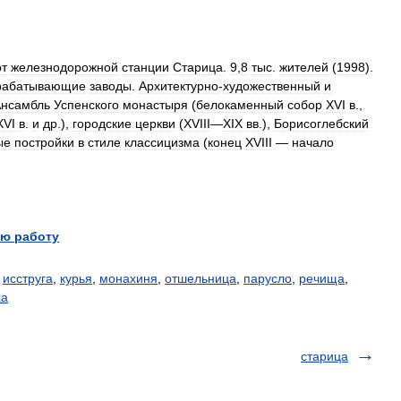
от
железнодорожной
станции
Старица
.
9
,
8
тыс
.
жителей
(
1998
).
рабатывающие
заводы
.
Архитектурно
-
художественный
и
нсамбль
Успенского
монастыря
(
белокаменный
собор
XVI
в
.,
XVI
в
.
и
др
.),
городские
церкви
(
XVIII
—
XIX
вв
.),
Борисоглебский
ые
постройки
в
стиле
классицизма
(
конец
XVIII
—
начало
ю работу
,
исструга
,
курья
,
монахиня
,
отшельница
,
парусло
,
речища
,
ха
старица