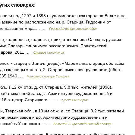
угих словарях:
тописи под 1297 и 1395 гг. упоминается как город на Волге и на
. Название по расположению на р. Старица. Гидроним от
ские названия мира:… …
Географическая энциклопедия
я, староречье, старочка, ерик, отшельница Словарь русских
чье Словарь синонимов русского языка. Практический
сандрова. 2011 …
Словарь синонимов
ск. к старец в 3 знач. (церк.). «Маремьяна старица обо всём
о скляницы.» погов. 2. Старое, высохшее русло реки (обл.).
 1935 1940 …
Толковый словарь Ушакова
, в 12 км от ж. д. ст. Старица. 9,8 тыс. жителей (1998).
брабатывающий заводы. Архитектурно художественный и
 В 16 в. центр Старицкого… …
Русская история
Тверская обл., в 10 км от ж. д. ст. Старица. 9,2 тыс. жителей
нический завод и др. Архитектурно художественный и
. Ансамбль Успенского… …
Большой Энциклопедический словарь
шка при монастыре. В грамоте говорено, чтобы воеводы тех