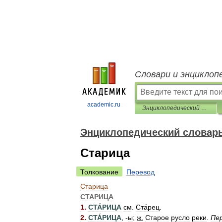
Словари и энциклоп
academic.ru
Энциклопедический словарь
Энциклопедический словар
Старица
Толкование
Перевод
Старица
СТАРИЦА
1
.
СТА́РИЦА
см
.
Ста́рец
.
2
.
СТА́РИЦА
, -
ы
;
ж
.
Старое
русло
реки
.
Пе