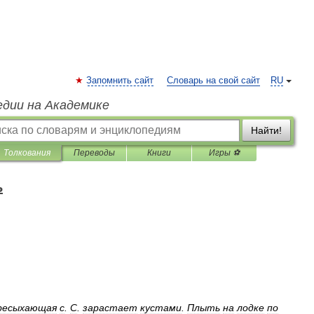
Запомнить сайт
Словарь на свой сайт
RU
едии на Академике
Найти!
Толкования
Переводы
Книги
Игры ⚽
ь
ресыхающая
с
.
С
.
зарастает
кустами
.
Плыть
на
лодке
по