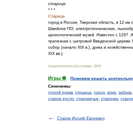
старице
.
* * *
Ста́рица
город
в
России
,
Тверская
область
,
в
12
км
Швейное
ПО
;
электротехнические
,
льнооб
археологический
музей
.
Известен
с
1297
.
А
трапезная
с
шатровой
Введенской
церкви
собор
(
начало
XIX
в
.),
дома
и
хозяйственн
XIX
вв
.).
Энциклопедический
словарь
.
2009
.
Игры ⚽
Поможем решить контрольну
Синонимы
:
глухой рукав
,
глушица
,
город
,
ерик
,
забока
старое русло
,
староречье
,
старочка
,
стару
Старик Иосиф Евсеевич