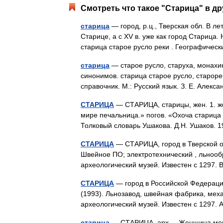
Смотреть что такое "Старица" в др
старица
— город, р.ц., Тверская обл. В ле
Старице, а с XV в. уже как город Старица
старица старое русло реки . Географиче
старица
— старое русло, старуха, монахин
синонимов. старица старое русло, староре
справочник. М.: Русский язык. З. Е. Алек
СТАРИЦА
— СТАРИЦА, старицы, жен. 1. жен
мире печальница.» погов. «Охоча старица д
Толковый словарь Ушакова. Д.Н. Ушаков.
СТАРИЦА
— СТАРИЦА, город в Тверской обл.
Швейное ПО; электротехнический , льноо
археологический музей. Известен с 1297.
СТАРИЦА
— город в Российской Федерации, 
(1993). Льнозавод, швейная фабрика, меха
археологический музей. Известен с 1297
старица
— СТАРИЦА, арх. – Женщина мона