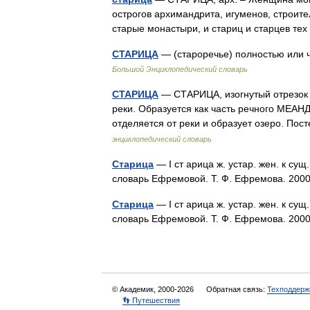
острогов архимандрита, игуменов, строите
старые монастыри, и стариц и старцев 
СТАРИЦА
— (староречье) полностью или 
Большой Энциклопедический словарь
СТАРИЦА
— СТАРИЦА, изогнутый отрезок 
реки. Образуется как часть речного МЕАН
отделяется от реки и образует озеро. П
энциклопедический словарь
Старица
— I ст арица ж. устар. жен. к сущ.
словарь Ефремовой. Т. Ф. Ефремова. 2
Старица
— I ст арица ж. устар. жен. к сущ.
словарь Ефремовой. Т. Ф. Ефремова. 2
© Академик, 2000-2026
Обратная связь:
Техподдерж
👣 Путешествия