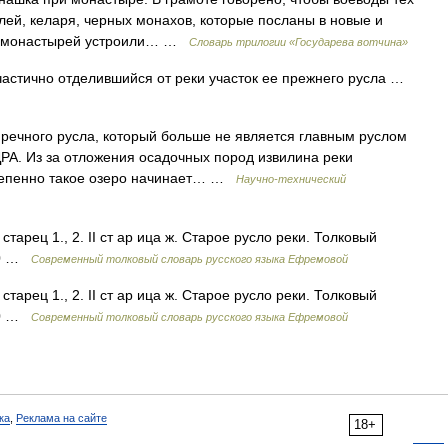
лей, келаря, черных монахов, которые посланы в новые и
тех монастырей устроили… …
Словарь трилогии «Государева вотчина»
частично отделившийся от реки участок ее прежнего русла …
речного русла, который больше не является главным руслом
ДРА. Из за отложения осадочных пород извилина реки
остепенно такое озеро начинает… …
Научно-технический
 старец 1., 2. II ст ар ица ж. Старое русло реки. Толковый
000 …
Современный толковый словарь русского языка Ефремовой
 старец 1., 2. II ст ар ица ж. Старое русло реки. Толковый
000 …
Современный толковый словарь русского языка Ефремовой
ка
,
Реклама на сайте
18+