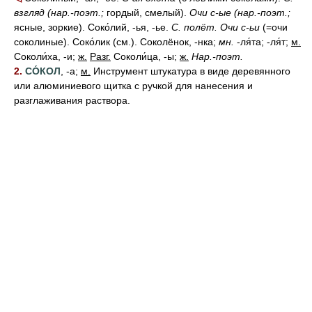
взгляд
(нар.-поэт.;
гордый, смелый).
Очи с-ые
(нар.-поэт.;
ясные, зоркие). Соко́лий, -ья, -ье.
С. полёт.
Очи с-ьи
(=очи
соколиные). Соко́лик (см.). Соколёнок, -нка;
мн.
-ля́та; -ля́т;
м.
Соколи́ха, -и;
ж.
Разг.
Соколи́ца, -ы;
ж.
Нар.-поэт.
2.
СО́КОЛ
, -а;
м.
Инструмент штукатура в виде деревянного
или алюминиевого щитка с ручкой для нанесения и
разглаживания раствора.