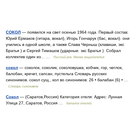
СОКОЛ
— появился на свет осенью 1964 года. Первый состав:
Юрий Ермаков (гитара, вокал), Игорь Гончарук (бас, вокал). они
учились в одной школе, а также Слава Черныш (клавиши, экс
Братья ) и Сергей Тимашов (ударные. экс Братья ). Собрал
коллектив один из… …
Русский рок. Малая энциклопедия
сокол
— соколок, соколик, соколовушка; кобчик, гор, чеглок,
балобан, кречет, сапсан, пустельга Словарь русских
синонимов. сокол сущ., кол во синонимов: 26 • балабан (6) • …
Словарь синонимов
Сокол
— (Саратов,Россия) Категория отеля: Адрес: Лунная
Улица 27, Саратов, Россия …
Каталог отелей