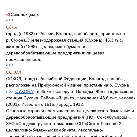
◁
Соколо́к (см.).
* * *
Со́кол
город (с 1932) в России, Вологодская область, пристань на
р. Сухона. Железнодорожная станция (Сухона). 45,3 тыс.
жителей (1998). Целлюлозно-бумажная,
деревообрабатывающие предприятия; пищевая
промышленность.
* * *
СОКОЛ
СО́КОЛ, город в Российской Федерации, Вологодская обл.,
расположен на Присухонской низине, пристань на р. Сухона
(
см.
СУХОНА
)
, в 35 км к северу от Вологды. Железнодорожная
станция Сухона. Районный центр. Население 43,6 тыс. человек
(2001). Известен с 1615. Город с 1932.
Основные отрасли промышленности: целлюлозно-бумажные и
деревообрабатывающие предприятия (ПО «Соколбумпром»,
ЗАО «Солдек», русско-германское СП «Сокол-Лешен», 2
целлюлозно-бумажных комбината, лесопильно-
деревообрабатывающий и тарно-мебельный комбинаты);