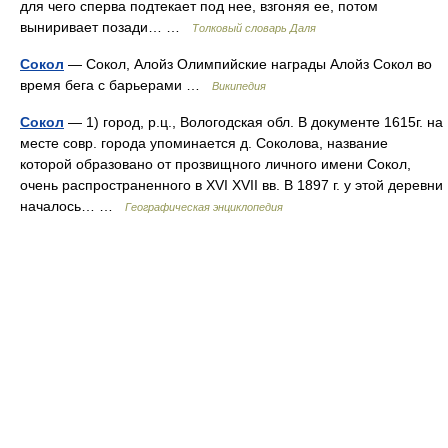
для чего сперва подтекает под нее, взгоняя ее, потом
выниривает позади… …
Толковый словарь Даля
Сокол
— Сокол, Алойз Олимпийские награды Алойз Сокол во
время бега с барьерами …
Википедия
Сокол
— 1) город, р.ц., Вологодская обл. В документе 1615г. на
месте совр. города упоминается д. Соколова, название
которой образовано от прозвищного личного имени Сокол,
очень распространенного в XVI XVII вв. В 1897 г. у этой деревни
началось… …
Географическая энциклопедия