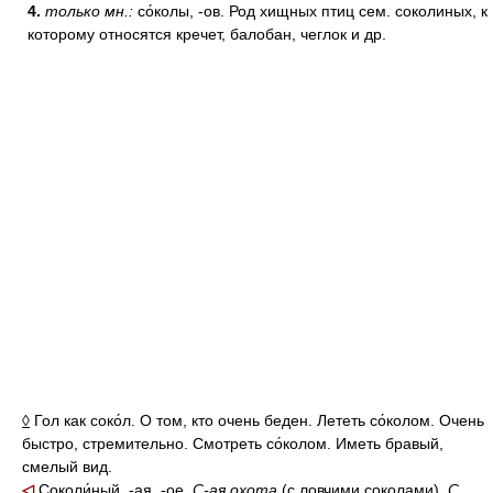
4.
только мн.:
со́колы, -ов. Род хищных птиц сем. соколиных, к
которому относятся кречет, балобан, чеглок и др.
◊
Гол как соко́л. О том, кто очень беден. Лететь со́колом. Очень
быстро, стремительно. Смотреть со́колом. Иметь бравый,
смелый вид.
◁
Соколи́ный, -ая, -ое.
С-ая охота
(с ловчими соколами).
С.