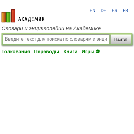
EN
DE
ES
FR
academic.ru
Словари и энциклопедии на Академике
Найти!
Толкования
Переводы
Книги
Игры ⚽