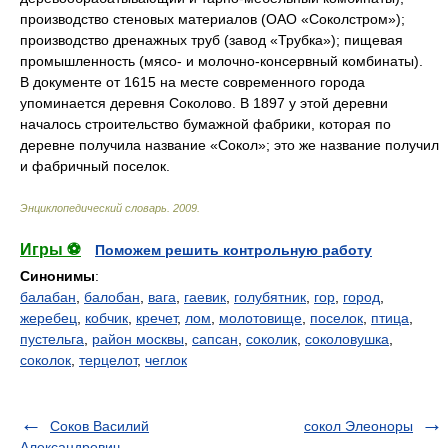
производство стеновых материалов (ОАО «Соколстром»);
производство дренажных труб (завод «Трубка»); пищевая
промышленность (мясо- и молочно-консервный комбинаты).
В документе от 1615 на месте современного города
упоминается деревня Соколово. В 1897 у этой деревни
началось строительство бумажной фабрики, которая по
деревне получила название «Сокол»; это же название получил
и фабричный поселок.
Энциклопедический словарь
.
2009
.
Игры ⚽
Поможем решить контрольную работу
Синонимы
:
балабан
,
балобан
,
вага
,
гаевик
,
голубятник
,
гор
,
город
,
жеребец
,
кобчик
,
кречет
,
лом
,
молотовище
,
поселок
,
птица
,
пустельга
,
район москвы
,
сапсан
,
соколик
,
соколовушка
,
соколок
,
терцелот
,
чеглок
Соков Василий
сокол Элеоноры
Александрович