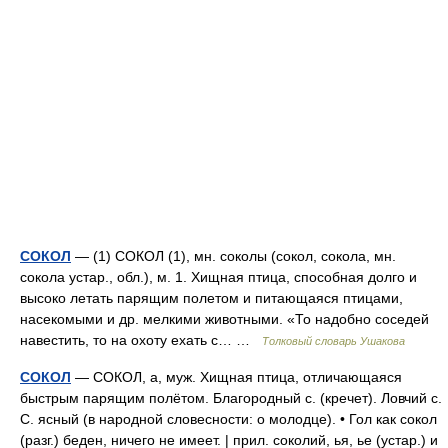
СОКОЛ
— (1) СОКОЛ (1), мн. соколы (сокол, сокола, мн.
сокола устар., обл.), м. 1. Хищная птица, способная долго и
высоко летать парящим полетом и питающаяся птицами,
насекомыми и др. мелкими животными. «То надобно соседей
навестить, то на охоту ехать с… …
Толковый словарь Ушакова
СОКОЛ
— СОКОЛ, а, муж. Хищная птица, отличающаяся
быстрым парящим полётом. Благородный с. (кречет). Ловчий с.
С. ясный (в народной словесности: о молодце). • Гол как сокол
(разг.) беден, ничего не имеет. | прил. соколий, ья, ье (устар.) и