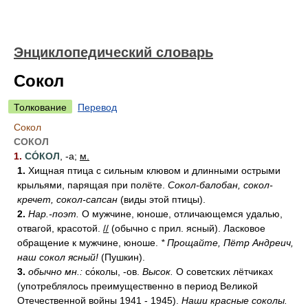
Энциклопедический словарь
Сокол
Толкование
Перевод
Сокол
СОКОЛ
1.
СО́КОЛ
, -а;
м.
1.
Хищная птица с сильным клювом и длинными острыми
крыльями, парящая при полёте.
Сокол-балобан, сокол-
кречет, сокол-сапсан
(виды этой птицы).
2.
Нар.-поэт.
О мужчине, юноше, отличающемся удалью,
отвагой, красотой.
//
(обычно с прил. ясный). Ласковое
обращение к мужчине, юноше.
* Прощайте, Пётр Андреич,
наш сокол ясный!
(Пушкин).
3.
обычно мн.:
со́колы, -ов.
Высок.
О советских лётчиках
(употреблялось преимущественно в период Великой
Отечественной войны 1941 - 1945).
Наши красные соколы.