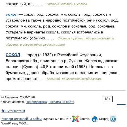
соколиный, ая,… …
Толковый словарь Ожегова
сокол
— сокол, род. сокола; мн. соколы, род. соколов и
устарелое (а также в народно поэтической речи) сокол, род.
сокола; мн. сокола, род. соколов и соколья, род. сокольёв.
Устарелые варианты сокола, соколья встречались в
поэтической (обычно… …
Словарь трудностей произношения и
ударения в современном русском языке
СОКОЛ
— город (с 1932) в Российской Федерации,
Вологодская обл., пристань на р. Сухона. Железнодорожная
станция (Сухона). 46,5 тыс. жителей (1993). Целлюлозно
бумажные, деревообрабатывающие предприятия; пищевая
промышленность …
Большой Энциклопедический словарь
© Академик, 2000-2026
18+
Обратная связь:
Техподдержка
,
Реклама на сайте
👣 Путешествия
Экспорт словарей на сайты
, сделанные на PHP,
Joomla,
Drupal,
WordPress, MODx.