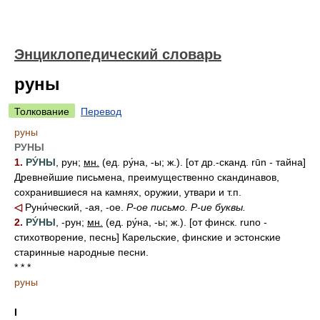
Энциклопедический словарь
руны
Толкование
Перевод
руны
РУНЫ
1.
РУ́НЫ
, рун;
мн.
(ед. ру́на, -ы; ж.). [от др.-сканд. rūn - тайна]
Древнейшие письмена, преимущественно скандинавов,
сохранившиеся на камнях, оружии, утвари и т.п.
◁
Руни́ческий, -ая, -ое.
Р-ое письмо.
Р-ие буквы.
2.
РУ́НЫ
, -рун;
мн.
(ед. ру́на, -ы; ж.). [от финск. runo -
стихотворение, песнь] Карельские, финские и эстонские
старинные народные песни.
* * *
руны
I