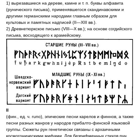
1) вырезавшиеся на дереве, камне и т. п. буквы алфавита
(рунического письма), применявшегося скандинавскими и
другими германскими народами главным образом для
культовых и памятных надписей (II—XIII вв.).
2) Древнетюркское письмо (VIII—X вв.); на основе согдийского
письма, восходящего к арамейскому.
II
(фин., ед. ч. runo), эпические песни карелов и финнов, а также
песни разных жанров у народов прибалто-финской языковой
группы. Сюжеты рун генетически связаны с архаичными
космогоническими мифами. Для безрифменных стихов рун