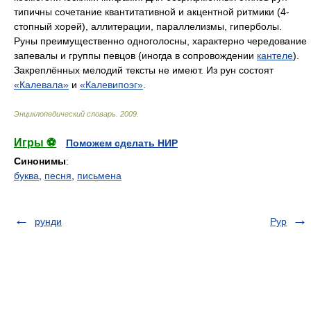
типичны сочетание квантитативной и акцентной ритмики (4-
стопный хорей), аллитерации, параллелизмы, гиперболы.
Руны преимущественно одноголосны, характерно чередование
запевалы и группы певцов (иногда в сопровождении
кантеле
).
Закреплённых мелодий тексты не имеют. Из рун состоят
«Калевала»
и
«Калевипоэг»
.
Энциклопедический словарь
.
2009
.
Игры ⚽
Поможем сделать НИР
Синонимы
:
буква
,
песня
,
письмена
рунди
Рур