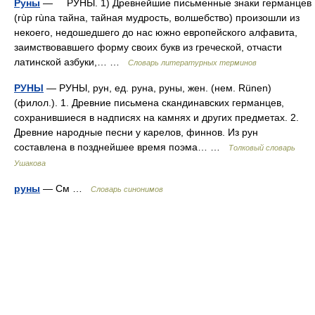
Руны
— РУНЫ. 1) Древнейшие письменные знаки германцев
(rùp rùna тайна, тайная мудрость, волшебство) произошли из
некоего, недошедшего до нас южно европейского алфавита,
заимствовавшего форму своих букв из греческой, отчасти
латинской азбуки,… …
Словарь литературных терминов
РУНЫ
— РУНЫ, рун, ед. руна, руны, жен. (нем. Rünen)
(филол.). 1. Древние письмена скандинавских германцев,
сохранившиеся в надписях на камнях и других предметах. 2.
Древние народные песни у карелов, финнов. Из рун
составлена в позднейшее время поэма… …
Толковый словарь
Ушакова
руны
— См …
Словарь синонимов