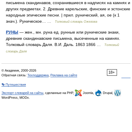
письмена скандинавов, сохранившиеся в надписях на камнях и
других предметах. 2. Древние карельские, финские и эстонские
народные эпические песни. | прил. рунический, ая, ое (к 1
знач.). Руническое… …
Толковый словарь Ожегова
РУНЫ
— жен., мн. руна ед. рунные или рунические знаки,
древние скандинавские письмена, высеченные на камнях.
Толковый словарь Даля. В.И. Даль. 1863 1866 …
Толковый
словарь Даля
© Академик, 2000-2026
18+
Обратная связь:
Техподдержка
,
Реклама на сайте
👣 Путешествия
Экспорт словарей на сайты
, сделанные на PHP,
Joomla,
Drupal,
WordPress, MODx.