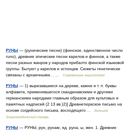
РУНЫ
— (рунические песни) (финское, единственное число
runo), древние эпические песни карелов и финнов, а также
песни разных жанров у народов прибалто финской языковой
группы. Бытуют у карелов и эстонцев. Сюжеты генетически
связаны с архаичными… …
Современная энциклопедия
РУНЫ
— 1) вырезавшиеся на дереве, камне и т. п. буквы
алфавита, применявшегося скандинавскими и другими
германскими народами главным образом для культовых и
памятных надписей (2 13 вв.)2)] Древнетюркское письмо на
основе согдийского письма, восходящего …
Большой
Энциклопедический словарь
РУНЫ
— РУНЫ, рун, рунам, ед. руна, ы, жен. 1. Древние