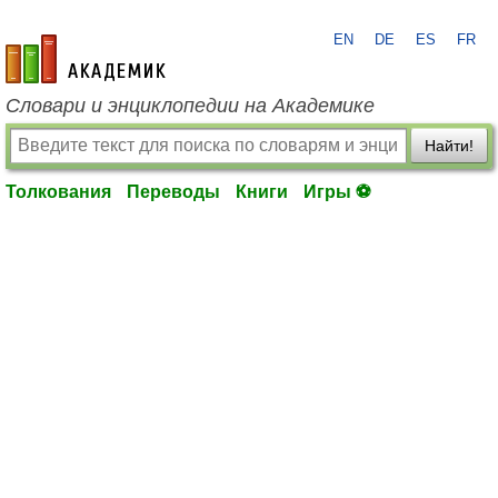
EN
DE
ES
FR
academic.ru
Словари и энциклопедии на Академике
Найти!
Толкования
Переводы
Книги
Игры ⚽