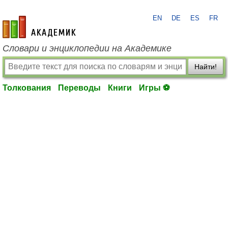
EN
DE
ES
FR
academic.ru
Словари и энциклопедии на Академике
Найти!
Толкования
Переводы
Книги
Игры ⚽