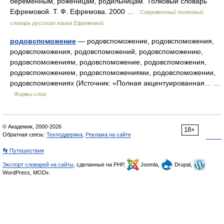
беременным, роженицам, родильницам. Толковый словарь
Ефремовой. Т. Ф. Ефремова. 2000 …
Современный толковый
словарь русского языка Ефремовой
родовспоможение
— родовспоможение, родовспоможения,
родовспоможения, родовспоможений, родовспоможению,
родовспоможениям, родовспоможение, родовспоможения,
родовспоможением, родовспоможениями, родовспоможении,
родовспоможениях (Источник: «Полная акцентуированная… …
Формы слов
© Академик, 2000-2026
18+
Обратная связь:
Техподдержка
,
Реклама на сайте
👣 Путешествия
Экспорт словарей на сайты
, сделанные на PHP,
Joomla,
Drupal,
WordPress, MODx.