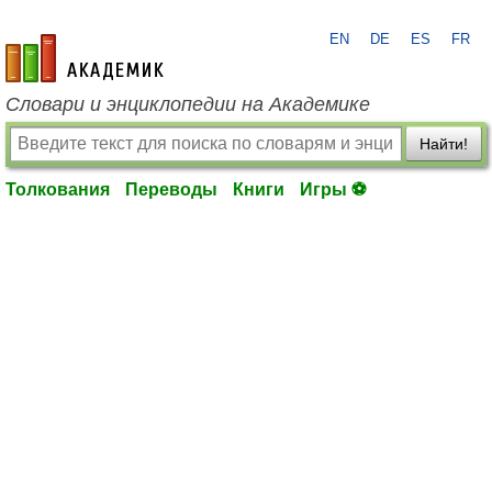
EN
DE
ES
FR
academic.ru
Словари и энциклопедии на Академике
Найти!
Толкования
Переводы
Книги
Игры ⚽