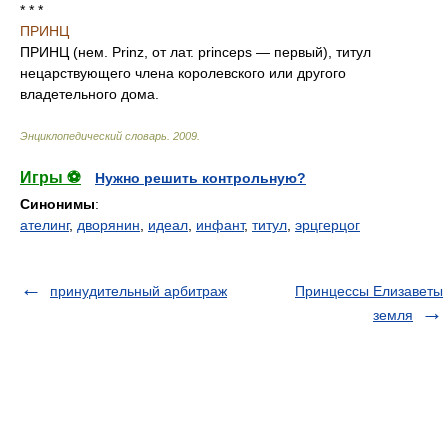
* * *
ПРИНЦ
ПРИНЦ (нем. Prinz, от лат. princeps — первый), титул
нецарствующего члена королевского или другого
владетельного дома.
Энциклопедический словарь
.
2009
.
Игры ⚽
Нужно решить контрольную?
Синонимы
:
ателинг
,
дворянин
,
идеал
,
инфант
,
титул
,
эрцгерцог
принудительный арбитраж
Принцессы Елизаветы
земля