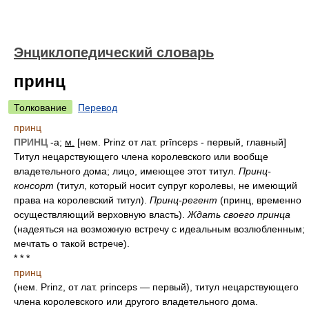
Энциклопедический словарь
принц
Толкование
Перевод
принц
ПРИНЦ
-а;
м.
[нем. Prinz от лат. prīnceps - первый, главный]
Титул нецарствующего члена королевского или вообще
владетельного дома; лицо, имеющее этот титул.
Принц-
консорт
(титул, который носит супруг королевы, не имеющий
права на королевский титул).
Принц-регент
(принц, временно
осуществляющий верховную власть).
Ждать своего принца
(надеяться на возможную встречу с идеальным возлюбленным;
мечтать о такой встрече).
* * *
принц
(нем. Prinz, от лат. princeps — первый), титул нецарствующего
члена королевского или другого владетельного дома.