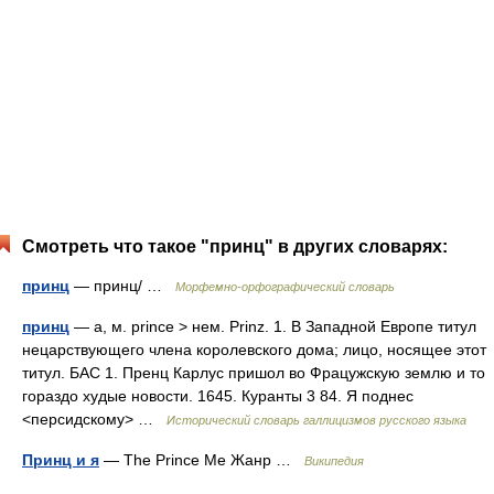
Смотреть что такое "принц" в других словарях:
принц
— принц/ …
Морфемно-орфографический словарь
принц
— а, м. prince > нем. Prinz. 1. В Западной Европе титул
нецарствующего члена королевского дома; лицо, носящее этот
титул. БАС 1. Пренц Карлус пришол во Фрацужскую землю и то
гораздо худые новости. 1645. Куранты 3 84. Я поднес
<персидскому> …
Исторический словарь галлицизмов русского языка
Принц и я
— The Prince Me Жанр …
Википедия