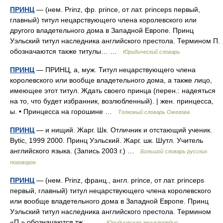
ПРИНЦ
— (нем. Prinz, фр. prince, от лат. princeps первый,
главный) титул нецарствующего члена королевского или
другого владетельного дома в Западной Европе. Принц
Уэльский титул наследника английского престола. Термином П.
обозначаются также титулы… …
Юридический словарь
ПРИНЦ
— ПРИНЦ, а, муж. Титул нецарствующего члена
королевского или вообще владетельного дома, а также лицо,
имеющее этот титул. Ждать своего принца (перен.: надеяться
на то, что будет избранник, возлюбленный). | жен. принцесса,
ы. • Принцесса на горошине …
Толковый словарь Ожегова
ПРИНЦ
— и нищий. Жарг. Шк. Отличник и отстающий ученик.
Bytic, 1999 2000. Принц Уэльский. Жарг. шк. Шутл. Учитель
английского языка. (Запись 2003 г.) …
Большой словарь русских
поговорок
ПРИНЦ
— (нем. Prinz, франц., англ. prince, от лат. princeps
первый, главный) титул нецарствующего члена королевского
или вообще владетельного дома в Западной Европе. Принц
Уэльский титул наследника английского престола. Термином
«П.» обозначаются тж.… …
Юридическая энциклопедия