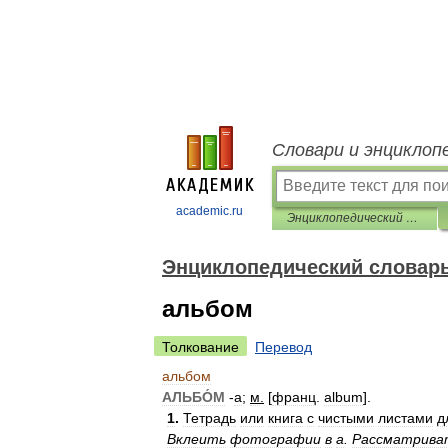
Словари и энциклоп
academic.ru
Энциклопедический словарь
Энциклопедический словар
альбом
Толкование
Перевод
альбом
АЛЬБО́М
-
а
;
м
.
[
франц
.
album
].
1
.
Тетрадь
или
книга
с
чистыми
листами
д
Вклеить
фотографии
в
а
.
Рассматрива