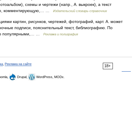
отоальбом), схемы и чертежи (напр., А. выкроек), а текст
ьную, комментирующую,… …
Издательский словарь-справочник
иями картин, рисунков, чертежей, фотографий, карт. А. может
ночные подписи, пояснительный текст, библиографию. По
учно популярными,… …
Реклама и полиграфия
ка
,
Реклама на сайте
18+
omla,
Drupal,
WordPress, MODx.