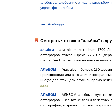
альбомец
,
альбомчик
,
атлас
,
аудиальбом
,
увраж
,
фотоальбом
Альбицци
Смотреть что такое "альбом" в дру
альбом
— а м. album, лат. album. 1700. Л
автографов, стихов, изречений и т. п. (пер
графа Сен При, который на память напи
АЛЬБОМ
— (лат. album белое). 1) У древ
происшествия или воззвания и которая вы
иногда для этой цели служили прямо бе
языка
АЛЬБОМ
— АЛЬБОМ, альбома, муж. (от лат.
автографов. «Всё тот же толк и те ж стих
фотографий, открыток, почтовых марок и 