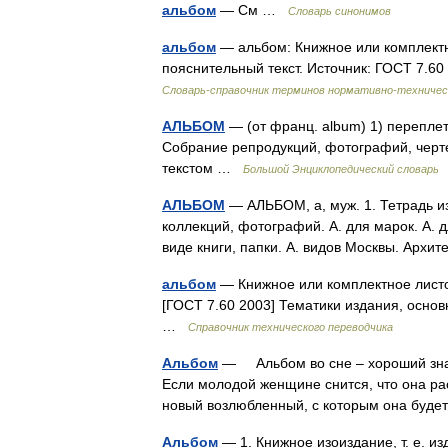
альбом
— См …
Словарь синонимов
альбом
— альбом: Книжное или комплектн
пояснительный текст. Источник: ГОСТ 7.6
Словарь-справочник терминов нормативно-техничес
АЛЬБОМ
— (от франц. album) 1) переплет
Собрание репродукций, фотографий, чертеж
текстом …
Большой Энциклопедический словарь
АЛЬБОМ
— АЛЬБОМ, а, муж. 1. Тетрадь из
коллекций, фотографий. А. для марок. А. д
виде книги, папки. А. видов Москвы. Арх
альбом
— Книжное или комплектное листо
[ГОСТ 7.60 2003] Тематики издания, осно
…
Справочник технического переводчика
Альбом
— Альбом во сне – хороший зна
Если молодой женщине снится, что она ра
новый возлюбленный, с которым она буд
Альбом
— 1. Книжное изоиздание, т. е. и