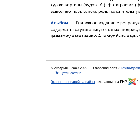
худож. картины (худож. А.), фотографии (ф
выполняет к. л. вспом. роль пояснител
Альбом
— 1) книжное издание с репродукц
содержать вступительную статью, подрису
целевому назначению А. могут быть на
© Академик, 2000-2026
Обратная связь:
Техподдерж
👣 Путешествия
Экспорт словарей на сайты
, сделанные на PHP,
Jo