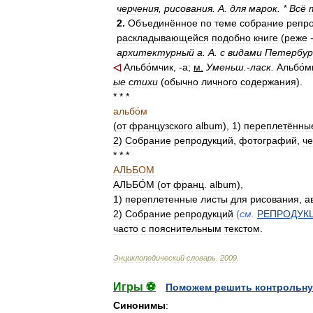
черчения
,
рисования
.
А
.
для
марок
.
*
Всё
2
.
Объединённое
по
теме
собрание
репр
раскладывающейся
подобно
книге
(
реже
архитектурный
а
.
А
.
с
видами
Петербур
◁
Альбо́мчик
, -
а
;
м
.
Уменьш
.-
ласк
.
Альбо́
ые
стихи
(
обычно
личного
содержания
).
* * *
альбо́м
(
от
французского
album
),
1
)
переплетённы
2
)
Собрание
репродукций
,
фотографий
,
ч
* * *
АЛЬБОМ
АЛЬБО́М
(
от
франц
.
album
),
1
)
переплетенные
листы
для
рисования
,
а
2
)
Собрание
репродукций
(
см
.
РЕПРОДУК
часто
с
пояснительным
текстом
.
Энциклопедический
словарь
.
2009
.
Игры ⚽
Поможем решить контрольну
Синонимы
: