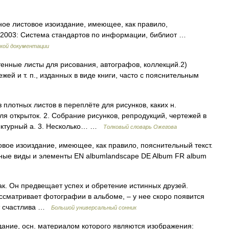
ое листовое изоиздание, имеющее, как правило,
0 2003: Система стандартов по информации, библиот …
кой документации
енные листы для рисования, автографов, коллекций.2)
ей и т. п., изданных в виде книги, часто с пояснительным
 плотных листов в переплёте для рисунков, каких н.
ля открыток. 2. Собрание рисунков, репродукций, чертежей в
итектурный а. 3. Несколько… …
Толковый словарь Ожегова
вое изоиздание, имеющее, как правило, пояснительный текст.
вные виды и элементы EN albumlandscape DE Album FR album
к. Он предвещает успех и обретение истинных друзей.
ссматривает фотографии в альбоме, – у нее скоро появится
ет счастлива …
Большой универсальный сонник
здание, осн. материалом которого являются изображения: