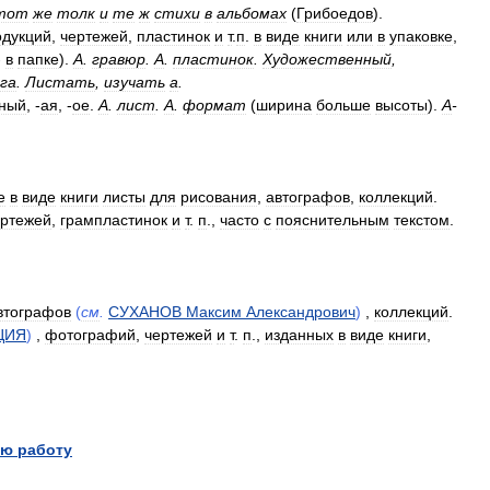
тот
же
толк
и
те
ж
стихи
в
альбомах
(
Грибоедов
).
одукций
,
чертежей
,
пластинок
и
т
.
п
.
в
виде
книги
или
в
упаковке
,
-
в
папке
).
А
.
гравюр
.
А
.
пластинок
.
Художественный
,
га
.
Листать
,
изучать
а
.
мный
, -
ая
, -
ое
.
А
.
лист
.
А
.
формат
(
ширина
больше
высоты
).
А
-
е
в
виде
книги
листы
для
рисования
,
автографов
,
коллекций
.
ертежей
,
грампластинок
и
т
.
п
.,
часто
с
пояснительным
текстом
.
втографов
(
см
.
СУХАНОВ
Максим
Александрович
)
,
коллекций
.
ЦИЯ
)
,
фотографий
,
чертежей
и
т
.
п
.,
изданных
в
виде
книги
,
ю работу