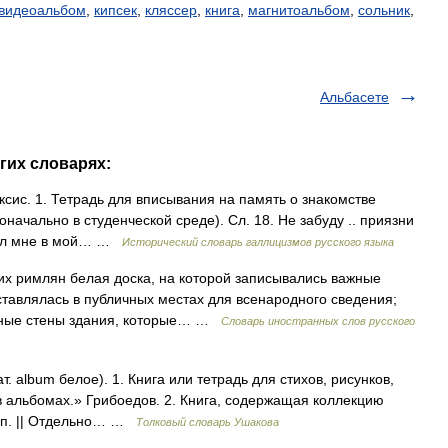
видеоальбом
,
кипсек
,
кляссер
,
книга
,
магнитоальбом
,
сольник
,
Альбасете
гих словарях:
ексис. 1. Тетрадь для вписывания на память о знакомстве
воначально в студенческой среде). Сл. 18. Не забуду .. приязни
сал мне в мой… …
Исторический словарь галлицизмов русского языка
них римлян белая доска, на которой записывались важные
ставлялась в публичных местах для всенародного сведения;
леные стены здания, которые… …
Словарь иностранных слов русского
 album белое). 1. Книга или тетрадь для стихов, рисунков,
и в альбомах.» Грибоедов. 2. Книга, содержащая коллекцию
т.п. || Отдельно… …
Толковый словарь Ушакова