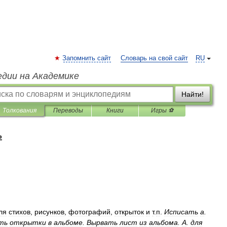
Запомнить сайт
Словарь на свой сайт
RU
едии на Академике
Найти!
Толкования
Переводы
Книги
Игры ⚽
ь
ля
стихов
,
рисунков
,
фотографий
,
открыток
и
т
.
п
.
Исписать
а
.
ть
открытки
в
альбоме
.
Вырвать
лист
из
альбома
.
А
.
для