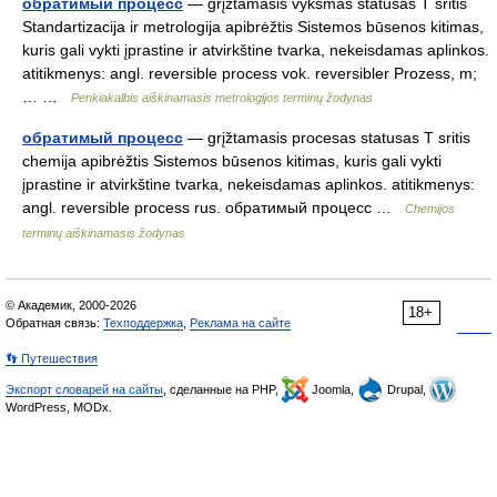
обратимый процесс
— grįžtamasis vyksmas statusas T sritis
Standartizacija ir metrologija apibrėžtis Sistemos būsenos kitimas,
kuris gali vykti įprastine ir atvirkštine tvarka, nekeisdamas aplinkos.
atitikmenys: angl. reversible process vok. reversibler Prozess, m;
… …
Penkiakalbis aiškinamasis metrologijos terminų žodynas
обратимый процесс
— grįžtamasis procesas statusas T sritis
chemija apibrėžtis Sistemos būsenos kitimas, kuris gali vykti
įprastine ir atvirkštine tvarka, nekeisdamas aplinkos. atitikmenys:
angl. reversible process rus. обратимый процесс …
Chemijos
terminų aiškinamasis žodynas
© Академик, 2000-2026
18+
Обратная связь:
Техподдержка
,
Реклама на сайте
👣 Путешествия
Экспорт словарей на сайты
, сделанные на PHP,
Joomla,
Drupal,
WordPress, MODx.