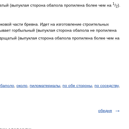
1
атый
(
выпуклая
сторона
обапола
пропилена
более
чем
на
/
).
2
оковой
части
бревна
.
Идет
на
изготовление
строительных
ывает
горбыльный
(
выпуклая
сторона
обапола
не
пропилена
дощатый
(
выпуклая
сторона
обапола
пропилена
более
чем
на
обаполо
,
около
,
пиломатериалы
,
по обе стороны
,
по соседству
,
обедня