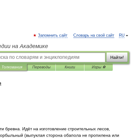
Запомнить сайт
Словарь на свой сайт
RU
едии на Академике
Найти!
Толкования
Переводы
Книги
Игры ⚽
ь
ти
бревна
.
Идёт
на
изготовление
строительных
лесов
,
горбыльный
(
выпуклая
сторона
обапола
не
пропилена
или