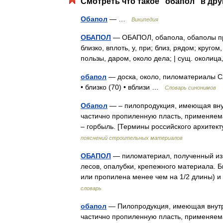
Смотреть что такое "обапол" в дру
Обапол
— …
Википедия
ОБАПОЛ
— ОБАПОЛ, обапола, обаполы предл
близко, вплоть, у, при; близ, рядом; кругом,
пользы, даром, около дела; | сущ. околи
обапол
— доска, около, пиломатериалы Сл
• близко (70) • вблизи …
Словарь синонимов
Обапол
— – пилопродукция, имеющая вну
частично пропиленную пласть, применяем
– горбыль. [Термины российского архите
пояснений строительных материалов
ОБАПОЛ
— пиломатериал, полученный из 
лесов, опалубки, крепежного материала. 
или пропилена менее чем на 1/2 длины)
словарь
обапол
— Пилопродукция, имеющая внут
частично пропиленную пласть, применяема