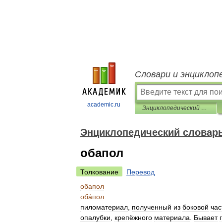
Словари и энциклоп
academic.ru
Энциклопедический словарь
Энциклопедический словар
обапол
Толкование
Перевод
обапол
оба́пол
пиломатериал
,
полученный
из
боковой
час
опалубки
,
крепёжного
материала
.
Бывает