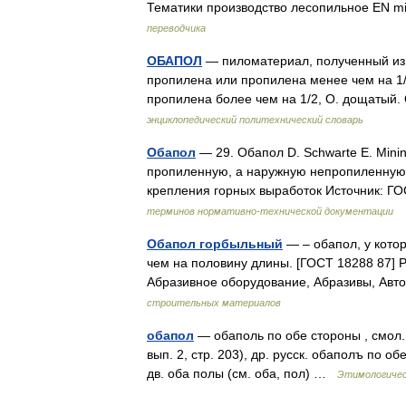
Тематики производство лесопильное EN m
переводчика
ОБАПОЛ
— пиломатериал, полученный из 
пропилена или пропилена менее чем на 1/
пропилена более чем на 1/2, О. дощатый.
энциклопедический политехнический словарь
Обапол
— 29. Обапол D. Schwarte E. Min
пропиленную, а наружную непропиленную 
крепления горных выработок Источник: Г
терминов нормативно-технической документации
Обапол горбыльный
— – обапол, у кото
чем на половину длины. [ГОСТ 18288 87] 
Абразивное оборудование, Абразивы, Ав
строительных материалов
обапол
— обаполь по обе стороны , смол. 
вып. 2, стр. 203), др. русск. обаполъ по обе
дв. оба полы (см. оба, пол) …
Этимологичес