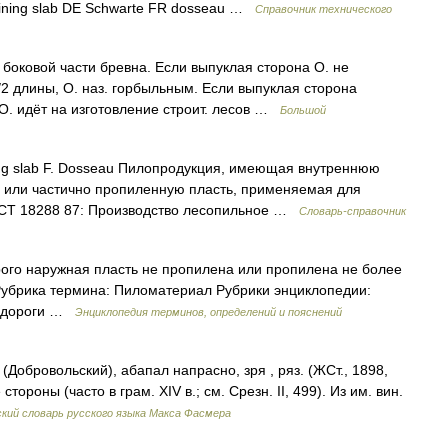
ining slab DE Schwarte FR dosseau …
Справочник технического
боковой части бревна. Если выпуклая сторона О. не
2 длины, О. наз. горбыльным. Если выпуклая сторона
 О. идёт на изготовление строит. лесов …
Большой
ing slab F. Dosseau Пилопродукция, имеющая внутреннюю
или частично пропиленную пласть, применяемая для
ОСТ 18288 87: Производство лесопильное …
Словарь-справочник
рого наружная пласть не пропилена или пропилена не более
Рубрика термина: Пиломатериал Рубрики энциклопедии:
тодороги …
Энциклопедия терминов, определений и пояснений
(Добровольский), абапал напрасно, зря , ряз. (ЖСт., 1898,
 стороны (часто в грам. ХIV в.; см. Срезн. II, 499). Из им. вин.
кий словарь русского языка Макса Фасмера