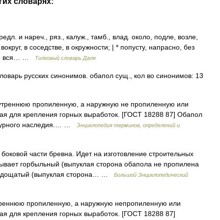
гих словарях:
. и нареч., ряз., калуж., тамб., влад. около, подле, возле,
 вокруг, в соседстве, в окружности; | * попусту, напрасно, без
ца, вся… …
Толковый словарь Даля
оварь русских синонимов. обапол сущ., кол во синонимов: 13
треннюю пропиленную, а наружную не пропиленную или
ая для крепления горных выработок. [ГОСТ 18288 87] Обапол
ктурного наследия.… …
Энциклопедия терминов, определений и
боковой части бревна. Идет на изготовление строительных
Бывает горбыльный (выпуклая сторона обапола не пропилена
 и дощатый (выпуклая сторона… …
Большой Энциклопедический
реннюю пропиленную, а наружную непропиленную или
я для крепления горных выработок. [ГОСТ 18288 87]