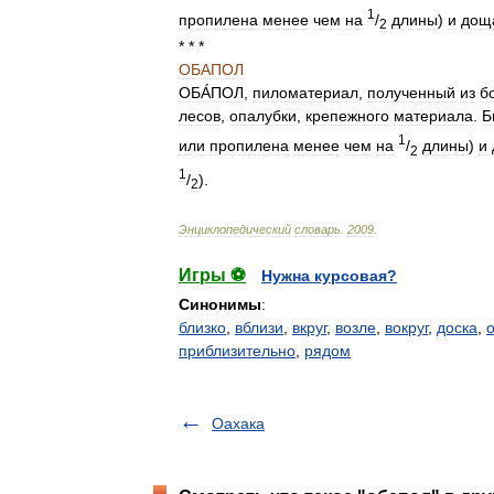
1
пропилена
менее
чем
на
/
длины
)
и
дощ
2
* * *
ОБАПОЛ
ОБА́ПОЛ
,
пиломатериал
,
полученный
из
б
лесов
,
опалубки
,
крепежного
материала
.
Б
1
или
пропилена
менее
чем
на
/
длины
)
и
2
1
/
).
2
Энциклопедический
словарь
.
2009
.
Игры ⚽
Нужна курсовая?
Синонимы
:
близко
,
вблизи
,
вкруг
,
возле
,
вокруг
,
доска
,
приблизительно
,
рядом
Оахака