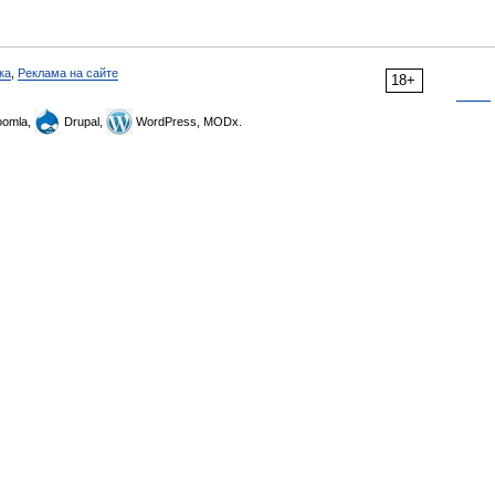
ка
,
Реклама на сайте
18+
omla,
Drupal,
WordPress, MODx.