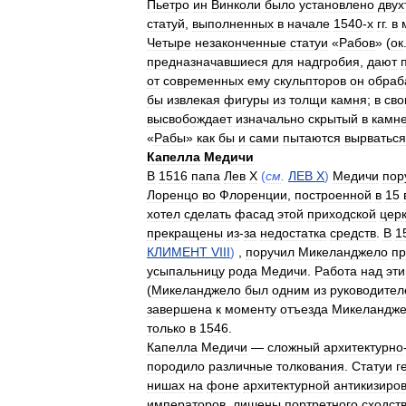
Пьетро
ин
Винколи
было
установлено
двух
статуй
,
выполненных
в
начале
1540
-
х
гг
.
в
Четыре
незаконченные
статуи
«
Рабов
» (
ок
предназначавшиеся
для
надгробия
,
дают
от
современных
ему
скульпторов
он
обраб
бы
извлекая
фигуры
из
толщи
камня
;
в
сво
высвобождает
изначально
скрытый
в
камн
«
Рабы
»
как
бы
и
сами
пытаются
вырваться
Капелла
Медичи
В
1516
папа
Лев
X
(
см
.
ЛЕВ
X
)
Медичи
пор
Лоренцо
во
Флоренции
,
построенной
в
15
хотел
сделать
фасад
этой
приходской
цер
прекращены
из
-
за
недостатка
средств
.
В
1
КЛИМЕНТ
VIII
)
,
поручил
Микеланджело
пр
усыпальницу
рода
Медичи
.
Работа
над
эт
(
Микеланджело
был
одним
из
руководител
завершена
к
моменту
отъезда
Микеландж
только
в
1546
.
Капелла
Медичи
—
сложный
архитектурно
породило
различные
толкования
.
Статуи
г
нишах
на
фоне
архитектурной
антикизиро
императоров
,
лишены
портретного
сходст