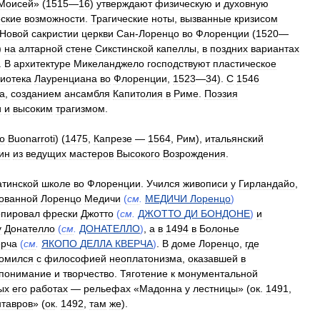
Моисей
» (
1515
—
16
)
утверждают
физическую
и
духовную
еские
возможности
.
Трагические
ноты
,
вызванные
кризисом
Новой
сакристии
церкви
Сан
-
Лоренцо
во
Флоренции
(
1520
—
)
на
алтарной
стене
Сикстинской
капеллы
,
в
поздних
вариантах
.
В
архитектуре
Микеланджело
господствуют
пластическое
иотека
Лауренциана
во
Флоренции
,
1523
—
34
).
С
1546
а
,
созданием
ансамбля
Капитолия
в
Риме
.
Поэзия
и
и
высоким
трагизмом
.
o
Buonarroti
) (
1475
,
Капрезе
—
1564
,
Рим
),
итальянский
ин
из
ведущих
мастеров
Высокого
Возрождения
.
атинской
школе
во
Флоренции
.
Учился
живописи
у
Гирландайо
,
ованной
Лоренцо
Медичи
(
см
.
МЕДИЧИ
Лоренцо
)
опировал
фрески
Джотто
(
см
.
ДЖОТТО
ДИ
БОНДОНЕ
)
и
у
Донателло
(
см
.
ДОНАТЕЛЛО
)
,
а
в
1494
в
Болонье
ерча
(
см
.
ЯКОПО
ДЕЛЛА
КВЕРЧА
)
.
В
доме
Лоренцо
,
где
комился
с
философией
неоплатонизма
,
оказавшей
в
понимание
и
творчество
.
Тяготение
к
монументальной
ых
его
работах
—
рельефах
«
Мадонна
у
лестницы
» (
ок
.
1491
,
нтавров
» (
ок
.
1492
,
там
же
).