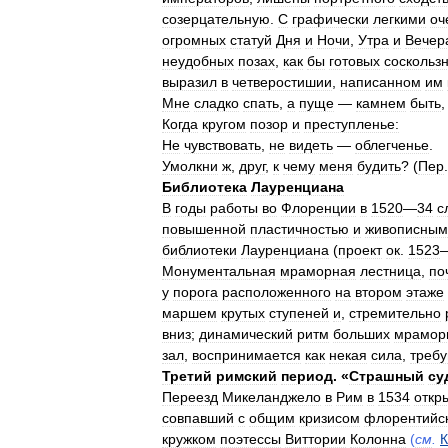
созерцательную
.
С
графически
легкими
оч
огромных
статуй
Дня
и
Ночи
,
Утра
и
Вечер
неудобных
позах
,
как
бы
готовых
соскользн
выразил
в
четверостишии
,
написанном
им
Мне
сладко
спать
,
а
пуще
—
камнем
быть
,
Когда
кругом
позор
и
преступленье:
Не
чувствовать
,
не
видеть
—
облегченье
.
Умолкни
ж
,
друг
,
к
чему
меня
будить
? (
Пер
Библиотека
Лауренциана
В
годы
работы
во
Флоренции
в
1520
—
34
с
повышенной
пластичностью
и
живописным
библиотеки
Лауренциана
(
проект
ок
.
1523
Монументальная
мраморная
лестница
,
по
у
порога
расположенного
на
втором
этаже
маршем
крутых
ступеней
и
,
стремительно
вниз
;
динамический
ритм
больших
мрамор
зал
,
воспринимается
как
некая
сила
,
треб
Третий
римский
период
. «
Страшный
су
Переезд
Микеланджело
в
Рим
в
1534
откр
совпавший
с
общим
кризисом
флорентийс
кружком
поэтессы
Виттории
Колонна
(
см
.