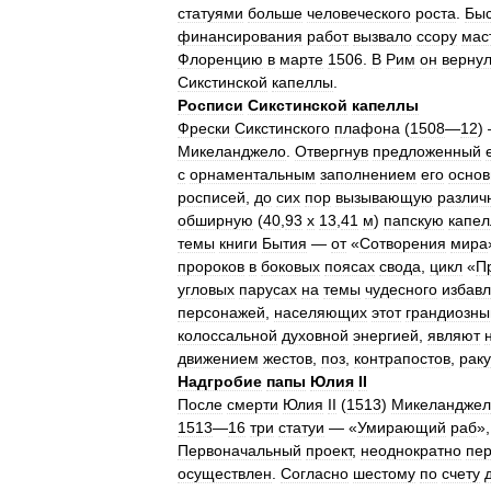
статуями
больше
человеческого
роста
.
Быс
финансирования
работ
вызвало
ссору
мас
Флоренцию
в
марте
1506
.
В
Рим
он
верну
Сикстинской
капеллы
.
Росписи
Сикстинской
капеллы
Фрески
Сикстинского
плафона
(
1508
—
12
)
Микеланджело
.
Отвергнув
предложенный
с
орнаментальным
заполнением
его
основ
росписей
,
до
сих
пор
вызывающую
различ
обширную
(
40
,
93
х
13
,
41
м
)
папскую
капел
темы
книги
Бытия
—
от
«
Сотворения
мира
пророков
в
боковых
поясах
свода
,
цикл
«
П
угловых
парусах
на
темы
чудесного
избав
персонажей
,
населяющих
этот
грандиозны
колоссальной
духовной
энергией
,
являют
движением
жестов
,
поз
,
контрапостов
,
рак
Надгробие
папы
Юлия
II
После
смерти
Юлия
II
(
1513
)
Микеланджел
1513
—
16
три
статуи
— «
Умирающий
раб
»,
Первоначальный
проект
,
неоднократно
пе
осуществлен
.
Согласно
шестому
по
счету