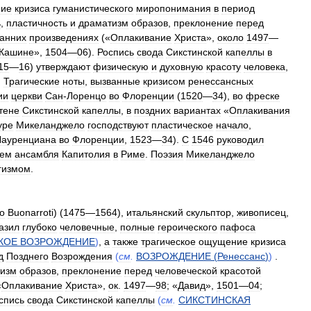
ие
кризиса
гуманистического
миропонимания
в
период
ь
,
пластичность
и
драматизм
образов
,
преклонение
перед
анних
произведениях
(«
Оплакивание
Христа
»,
около
1497
—
Кашине
»,
1504
—
06
).
Роспись
свода
Сикстинской
капеллы
в
15
—
16
)
утверждают
физическую
и
духовную
красоту
человека
,
.
Трагические
ноты
,
вызванные
кризисом
ренессансных
ии
церкви
Сан
-
Лоренцо
во
Флоренции
(
1520
—
34
),
во
фреске
тене
Сикстинской
капеллы
,
в
поздних
вариантах
«
Оплакивания
уре
Микеланджело
господствуют
пластическое
начало
,
Лауренциана
во
Флоренции
,
1523
—
34
).
С
1546
руководил
ием
ансамбля
Капитолия
в
Риме
.
Поэзия
Микеланджело
гизмом
.
o
Buonarroti
) (
1475
—
1564
),
итальянский
скульптор
,
живописец
,
азил
глубоко
человечные
,
полные
героического
пафоса
КОЕ
ВОЗРОЖДЕНИЕ
)
,
а
также
трагическое
ощущение
кризиса
д
Позднего
Возрождения
(
см
.
ВОЗРОЖДЕНИЕ
(
Ренессанс
)
)
.
изм
образов
,
преклонение
перед
человеческой
красотой
«
Оплакивание
Христа
»,
ок
.
1497
—
98
; «
Давид
»,
1501
—
04
;
спись
свода
Сикстинской
капеллы
(
см
.
СИКСТИНСКАЯ