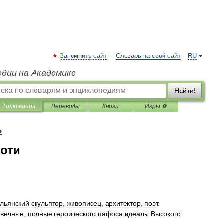
Запомнить сайт
Словарь на свой сайт
RU
едии на Академике
Найти!
Толкования
Переводы
Книги
Игры ⚽
ь
оти
альянский
скульптор
,
живописец
,
архитектор
,
поэт
.
овечные
,
полные
героического
пафоса
идеалы
Высокого