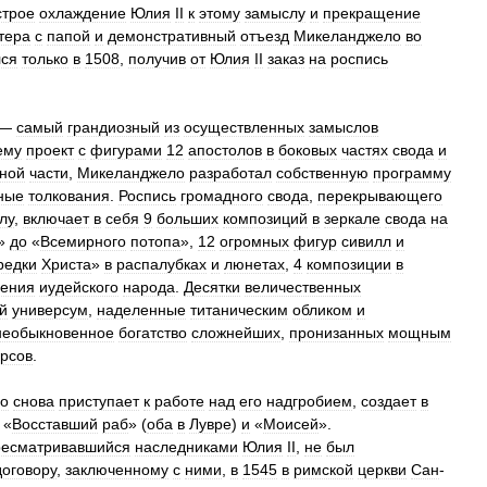
трое
охлаждение
Юлия
II
к
этому
замыслу
и
прекращение
тера
с
папой
и
демонстративный
отъезд
Микеланджело
во
лся
только
в
1508
,
получив
от
Юлия
II
заказ
на
роспись
 —
самый
грандиозный
из
осуществленных
замыслов
ему
проект
с
фигурами
12
апостолов
в
боковых
частях
свода
и
ной
части
,
Микеланджело
разработал
собственную
программу
ные
толкования
.
Роспись
громадного
свода
,
перекрывающего
лу
,
включает
в
себя
9
больших
композиций
в
зеркале
свода
на
»
до
«
Всемирного
потопа
»,
12
огромных
фигур
сивилл
и
редки
Христа
»
в
распалубках
и
люнетах
,
4
композиции
в
ления
иудейского
народа
.
Десятки
величественных
й
универсум
,
наделенные
титаническим
обликом
и
необыкновенное
богатство
сложнейших
,
пронизанных
мощным
урсов
.
о
снова
приступает
к
работе
над
его
надгробием
,
создает
в
 «
Восставший
раб
» (
оба
в
Лувре
)
и
«
Моисей
».
ресматривавшийся
наследниками
Юлия
II
,
не
был
договору
,
заключенному
с
ними
,
в
1545
в
римской
церкви
Сан
-