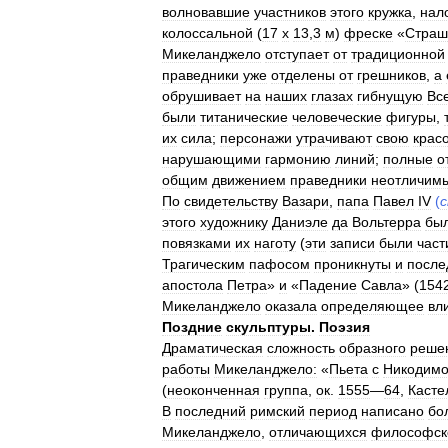
волновавшие
участников
этого
кружка
,
нал
колоссальной
(
17
х
13
,
3
м
)
фреске
«
Стра
Микеланджело
отступает
от
традиционной
праведники
уже
отделены
от
грешников
,
а
обрушивает
на
наших
глазах
гибнущую
Вс
были
титанические
человеческие
фигуры
,
их
сила
;
персонажи
утрачивают
свою
красо
нарушающими
гармонию
линий
;
полные
о
общим
движением
праведники
неотличим
По
свидетельству
Вазари
,
папа
Павел
IV
(
этого
художнику
Даниэле
да
Вольтерра
бы
повязками
их
наготу
(
эти
записи
были
част
Трагическим
пафосом
проникнуты
и
после
апостола
Петра
»
и
«
Падение
Савла
» (
154
Микеланджело
оказала
определяющее
вл
Поздние
скульптуры
.
Поэзия
Драматическая
сложность
образного
реше
работы
Микеланджело:
«
Пьета
с
Никодим
(
неоконченная
группа
,
ок
.
1555
—
64
,
Касте
В
последний
римский
период
написано
бо
Микеланджело
,
отличающихся
философск