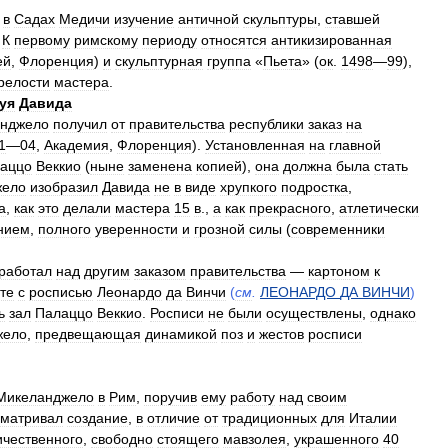
в
Садах
Медичи
изучение
античной
скульптуры
,
ставшей
.
К
первому
римскому
периоду
относятся
антикизированная
ей
,
Флоренция
)
и
скульптурная
группа
«
Пьета
» (
ок
.
1498
—
99
),
релости
мастера
.
уя
Давида
нджело
получил
от
правительства
республики
заказ
на
1
—
04
,
Академия
,
Флоренция
).
Установленная
на
главной
аццо
Веккио
(
ныне
заменена
копией
),
она
должна
была
стать
жело
изобразил
Давида
не
в
виде
хрупкого
подростка
,
а
,
как
это
делали
мастера
15
в
.,
а
как
прекрасного
,
атлетически
нием
,
полного
уверенности
и
грозной
силы
(
современники
работал
над
другим
заказом
правительства
—
картоном
к
те
с
росписью
Леонардо
да
Винчи
(
см
.
ЛЕОНАРДО
ДА
ВИНЧИ
)
ь
зал
Палаццо
Веккио
.
Росписи
не
были
осуществлены
,
однако
жело
,
предвещающая
динамикой
поз
и
жестов
росписи
Микеланджело
в
Рим
,
поручив
ему
работу
над
своим
сматривал
создание
,
в
отличие
от
традиционных
для
Италии
ичественного
,
свободно
стоящего
мавзолея
,
украшенного
40