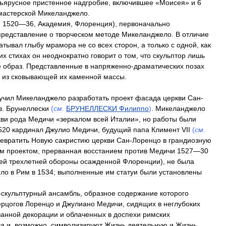
ъярусное
пристенное
надгробие
,
включившее
«
Моисея
»
и
6
мастерской
Микеланджело
.
.
1520
—
36
,
Академия
,
Флоренция
),
первоначально
представление
о
творческом
методе
Микеланджело
.
В
отличие
атывал
глыбу
мрамора
не
со
всех
сторон
,
а
только
с
одной
,
как
их
стихах
он
неоднократно
говорит
о
том
,
что
скульптор
лишь
е
образ
.
Представленные
в
напряженно
-
драматических
позах
из
сковывающей
их
каменной
массы
.
учил
Микеланджело
разработать
проект
фасада
церкви
Сан
-
в
.
Брунеллески
(
см
.
БРУНЕЛЛЕСКИ
Филиппо
)
.
Микеланджело
кви
рода
Медичи
«
зеркалом
всей
Италии
»,
но
работы
были
520
кардинал
Джулио
Медичи
,
будущий
папа
Климент
VII
(
см
.
евратить
Новую
сакристию
церкви
Сан
-
Лоренцо
в
грандиозную
им
проектом
,
прерванная
восстанием
против
Медичи
1527
—
30
ей
трехлетней
обороны
осажденной
Флоренции
),
не
была
ело
в
Рим
в
1534
;
выполненные
им
статуи
были
установлены
-
скульптурный
ансамбль
,
образное
содержание
которого
ерцогов
Лоренцо
и
Джулиано
Медичи
,
сидящих
в
неглубоких
ванной
декорации
и
облаченных
в
доспехи
римских
ва
и
,
возможно
,
символизируют
Жизнь
деятельную
и
Жизнь