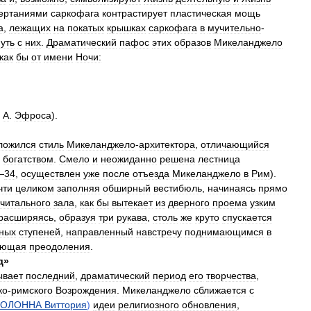
ертаниями
саркофага
контрастирует
пластическая
мощь
а
,
лежащих
на
покатых
крышках
саркофага
в
мучительно
-
уть
с
них
.
Драматический
пафос
этих
образов
Микеланджело
как
бы
от
имени
Ночи:
.
А
.
Эфроса
).
ложился
стиль
Микеланджело
-
архитектора
,
отличающийся
богатством
.
Смело
и
неожиданно
решена
лестница
—
34
,
осуществлен
уже
после
отъезда
Микеланджело
в
Рим
).
чти
целиком
заполняя
обширный
вестибюль
,
начинаясь
прямо
читального
зала
,
как
бы
вытекает
из
дверного
проема
узким
расширяясь
,
образуя
три
рукава
,
столь
же
круто
спускается
ных
ступеней
,
направленный
навстречу
поднимающимся
в
ующая
преодоления
.
д
»
ывает
последний
,
драматический
период
его
творчества
,
ко
-
римского
Возрождения
.
Микеланджело
сближается
с
КОЛОННА
Виттория
)
идеи
религиозного
обновления
,