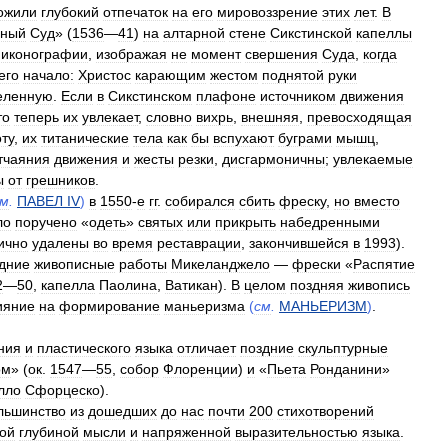
ожили
глубокий
отпечаток
на
его
мировоззрение
этих
лет
.
В
шный
Суд
» (
1536
—
41
)
на
алтарной
стене
Сикстинской
капеллы
иконографии
,
изображая
не
момент
свершения
Суда
,
когда
его
начало:
Христос
карающим
жестом
поднятой
руки
еленную
.
Если
в
Сикстинском
плафоне
источником
движения
то
теперь
их
увлекает
,
словно
вихрь
,
внешняя
,
превосходящая
ту
,
их
титанические
тела
как
бы
вспухают
буграми
мышц
,
тчаяния
движения
и
жесты
резки
,
дисгармоничны
;
увлекаемые
ы
от
грешников
.
см
.
ПАВЕЛ
IV
)
в
1550
-
е
гг
.
собирался
сбить
фреску
,
но
вместо
ло
поручено
«
одеть
»
святых
или
прикрыть
набедренными
ично
удалены
во
время
реставрации
,
закончившейся
в
1993
).
дние
живописные
работы
Микеланджело
—
фрески
«
Распятие
2
—
50
,
капелла
Паолина
,
Ватикан
).
В
целом
поздняя
живопись
ияние
на
формирование
маньеризма
(
см
.
МАНЬЕРИЗМ
)
.
ния
и
пластического
языка
отличает
поздние
скульптурные
ом
» (
ок
.
1547
—
55
,
собор
Флоренции
)
и
«
Пьета
Ронданини
»
лло
Сфорцеско
).
льшинство
из
дошедших
до
нас
почти
200
стихотворений
ой
глубиной
мысли
и
напряженной
выразительностью
языка
.