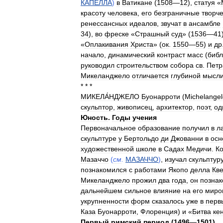
КАПЕЛЛА
)
в
Ватикане
(
1508
—
12
),
статуя
«
красоту
человека
,
его
безграничные
творч
ренессансных
идеалов
,
звучат
в
ансамбле
34
),
во
фреске
«
Страшный
суд
» (
1536
—
41
«
Оплакивания
Христа
» (
ок
.
1550
—
55
)
и
др
начало
,
динамический
контраст
масс
(
библ
руководил
строительством
собора
св
.
Петр
Микеланджело
отличается
глубиной
мысл
* * *
МИКЕЛА́НДЖЕЛО
Буонарроти
(
Michelangel
скульптор
,
живописец
,
архитектор
,
поэт
,
од
Юность
.
Годы
учения
Первоначальное
образование
получил
в
л
скульптуре
у
Бертольдо
ди
Джованни
в
осн
художественной
школе
в
Садах
Медичи
.
К
Мазаччо
(
см
.
МАЗАЧЧО
)
,
изучал
скульптур
познакомился
с
работами
Якопо
делла
Кв
Микеланджело
прожил
два
года
,
он
позна
дальнейшем
сильное
влияние
на
его
миро
укрупненности
форм
сказалось
уже
в
перв
Каза
Буонарроти
,
Флоренция
)
и
«
Битва
ке
Первый
римский
период
(
1496
—
1501
)