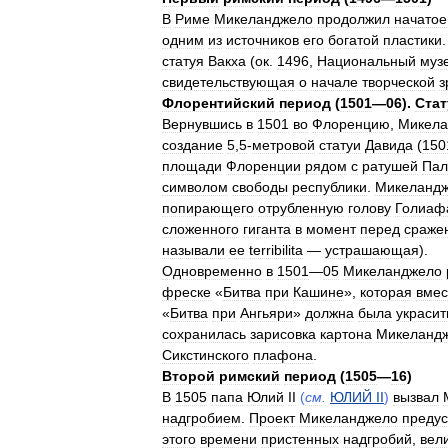
В
Риме
Микеланджело
продолжил
начатое
одним
из
источников
его
богатой
пластики
статуя
Вакха
(
ок
.
1496
,
Национальный
муз
свидетельствующая
о
начале
творческой
з
Флорентийский
период
(
1501
—
06
).
Стат
Вернувшись
в
1501
во
Флоренцию
,
Микела
создание
5
,
5
-
метровой
статуи
Давида
(
150
площади
Флоренции
рядом
с
ратушей
Пал
символом
свободы
республики
.
Микеланд
попирающего
отрубленную
голову
Голиаф
сложенного
гиганта
в
момент
перед
сраже
называли
ее
terribilita
—
устрашающая
).
Одновременно
в
1501
—
05
Микеланджело
фреске
«
Битва
при
Кашине
»,
которая
вмес
«
Битва
при
Ангьяри
»
должна
была
украсит
сохранилась
зарисовка
картона
Микеланд
Сикстинского
плафона
.
Второй
римский
период
(
1505
—
16
)
В
1505
папа
Юлий
II
(
см
.
ЮЛИЙ
II
)
вызвал
надгробием
.
Проект
Микеланджело
преду
этого
времени
пристенных
надгробий
,
вел