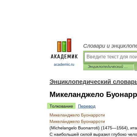
Словари и энциклоп
academic.ru
Энциклопедический словарь
Энциклопедический словар
Микеланджело Буонарр
Толкование
Перевод
Микеланджело
Буонарроти
Микела́нджело
Буонарроти
(
Michelangelo
Buonarroti
) (
1475
—
1564
),
ит
С
наибольшей
силой
выразил
глубоко
чел