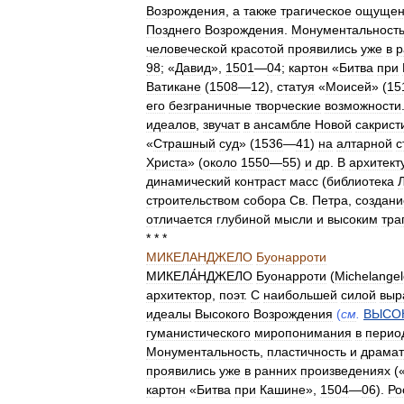
Возрождения
,
а
также
трагическое
ощущен
Позднего
Возрождения
.
Монументальност
человеческой
красотой
проявились
уже
в
р
98
; «
Давид
»,
1501
—
04
;
картон
«
Битва
при
Ватикане
(
1508
—
12
),
статуя
«
Моисей
» (
15
его
безграничные
творческие
возможности
идеалов
,
звучат
в
ансамбле
Новой
сакрист
«
Страшный
суд
» (
1536
—
41
)
на
алтарной
с
Христа
» (
около
1550
—
55
)
и
др
.
В
архитект
динамический
контраст
масс
(
библиотека
строительством
собора
Св
.
Петра
,
создан
отличается
глубиной
мысли
и
высоким
тра
* * *
МИКЕЛАНДЖЕЛО
Буонарроти
МИКЕЛА́НДЖЕЛО
Буонарроти
(
Michelangel
архитектор
,
поэт
.
С
наибольшей
силой
выр
идеалы
Высокого
Возрождения
(
см
.
ВЫСО
гуманистического
миропонимания
в
перио
Монументальность
,
пластичность
и
драмат
проявились
уже
в
ранних
произведениях
(
картон
«
Битва
при
Кашине
»,
1504
—
06
).
Ро