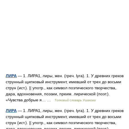
ЛИРА
— 1. ЛИРА1, лиры, жен. (греч. lyra). 1. У древних греков
струнный щипковый инструмент, имевший от трех до восьми
струн (ист.). || употр., как символ поэтического творчества,
дара, вдохновения, поэзии, преим. лирической (поэт.).
«Чувства добрые я… …
Толковый словарь Ушакова
ЛИРА
— 1. ЛИРА1, лиры, жен. (греч. lyra). 1. У древних греков
струнный щипковый инструмент, имевший от трех до восьми
струн (ист.). || употр., как символ поэтического творчества,
дара, вдохновения, поэзии, преим. лирической (поэт.).