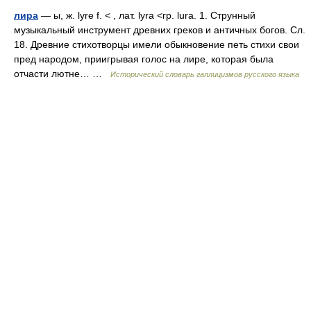
лира
— ы, ж. lyre f. < , лат. lyra <гр. lura. 1. Струнный
музыкальный инструмент древних греков и античных богов. Сл.
18. Древние стихотворцы имели обыкновение петь стихи свои
пред народом, приигрывая голос на лире, которая была
отчасти лютне… …
Исторический словарь галлицизмов русского языка