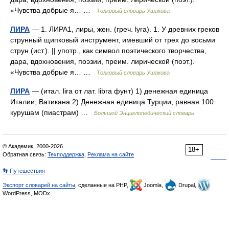
«Чувства добрые я… …
Толковый словарь Ушакова
ЛИРА
— 1. ЛИРА1, лиры, жен. (греч. lyra). 1. У древних греков
струнный щипковый инструмент, имевший от трех до восьми
струн (ист.). || употр., как символ поэтического творчества,
дара, вдохновения, поэзии, преим. лирической (поэт.).
«Чувства добрые я… …
Толковый словарь Ушакова
ЛИРА
— (итал. lira от лат. libra фунт) 1) денежная единица
Италии, Ватикана.2) Денежная единица Турции, равная 100
курушам (пиастрам) …
Большой Энциклопедический словарь
© Академик, 2000-2026
18+
Обратная связь:
Техподдержка
,
Реклама на сайте
👣 Путешествия
Экспорт словарей на сайты
, сделанные на PHP,
Joomla,
Drupal,
WordPress, MODx.