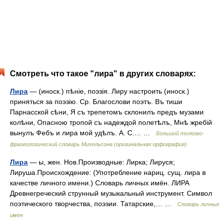
Смотреть что такое "лира" в других словарях:
Лира
— (иноск.) пѣніе, поэзія. Лиру настроить (иноск.)
приняться за поэзію. Ср. Благослови поэтъ. Въ тиши
Парнасской сѣни, Я съ трепетомъ склонилъ предъ музами
колѣни, Опасною тропой съ надеждой полетѣлъ, Мнѣ жребій
вынулъ Фебъ и лира мой удѣлъ. А. С.… …
Большой толково-
фразеологический словарь Михельсона (оригинальная орфография)
Лира
— ы, жен. Нов.Производные: Лирка; Лируся;
Лируша.Происхождение: (Употребление нариц. сущ. лира в
качестве личного имени.) Словарь личных имён. ЛИРА
Древнегреческий струнный музыкальный инструмент. Символ
поэтического творчества, поэзии. Татарские,… …
Словарь личных
имен