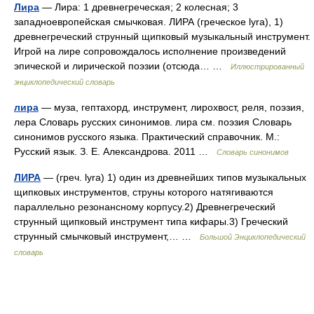
Лира
— Лира: 1 древнегреческая; 2 колесная; 3
западноевропейская смычковая. ЛИРА (греческое lyra), 1)
древнегреческий струнный щипковый музыкальный инструмент.
Игрой на лире сопровождалось исполнение произведений
эпической и лирической поэзии (отсюда… …
Иллюстрированный
энциклопедический словарь
лира
— муза, гептахорд, инструмент, лирохвост, реля, поэзия,
лера Словарь русских синонимов. лира см. поэзия Словарь
синонимов русского языка. Практический справочник. М.:
Русский язык. З. Е. Александрова. 2011 …
Словарь синонимов
ЛИРА
— (греч. lyra) 1) один из древнейших типов музыкальных
щипковых инструментов, струны которого натягиваются
параллельно резонансному корпусу.2) Древнегреческий
струнный щипковый инструмент типа кифары.3) Греческий
струнный смычковый инструмент,… …
Большой Энциклопедический
словарь