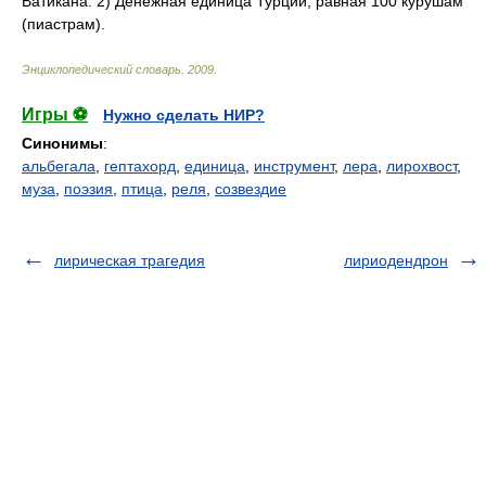
Ватикана. 2) Денежная единица Турции, равная 100 курушам
(пиастрам).
Энциклопедический словарь
.
2009
.
Игры ⚽
Нужно сделать НИР?
Синонимы
:
альбегала
,
гептахорд
,
единица
,
инструмент
,
лера
,
лирохвост
,
муза
,
поэзия
,
птица
,
реля
,
созвездие
лирическая трагедия
лириодендрон