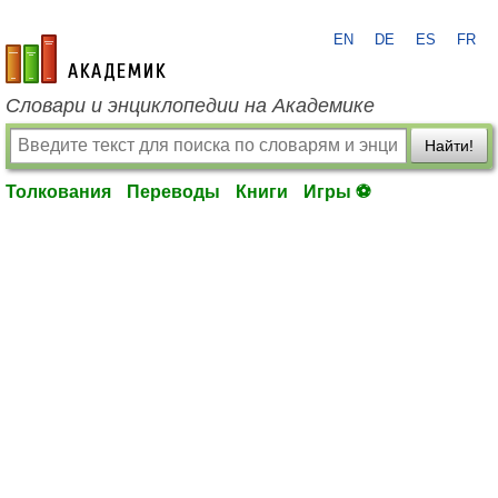
EN
DE
ES
FR
academic.ru
Словари и энциклопедии на Академике
Найти!
Толкования
Переводы
Книги
Игры ⚽