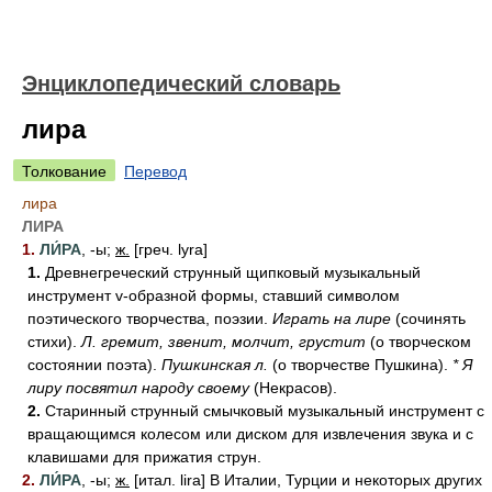
Энциклопедический словарь
лира
Толкование
Перевод
лира
ЛИРА
1.
ЛИ́РА
, -ы;
ж.
[греч. lyra]
1.
Древнегреческий струнный щипковый музыкальный
инструмент v-образной формы, ставший символом
поэтического творчества, поэзии.
Играть на лире
(сочинять
стихи).
Л. гремит, звенит, молчит, грустит
(о творческом
состоянии поэта).
Пушкинская л.
(о творчестве Пушкина).
* Я
лиру посвятил народу своему
(Некрасов).
2.
Старинный струнный смычковый музыкальный инструмент с
вращающимся колесом или диском для извлечения звука и с
клавишами для прижатия струн.
2.
ЛИ́РА
, -ы;
ж.
[итал. lira] В Италии, Турции и некоторых других